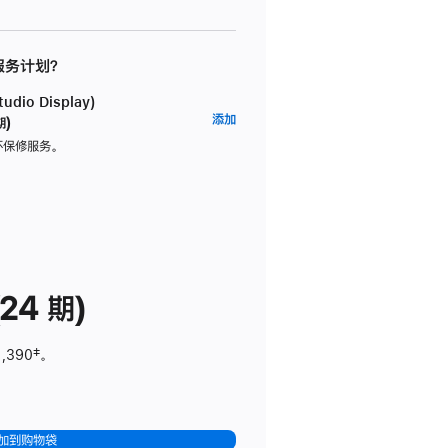
 服务计划？
dio Display)
AppleCare+
添加
期)
服
坏保修服务。
务
计
划
(适
用
于
24 期)
Studio
Display)
1,390
脚
‡。
注
加到购物袋