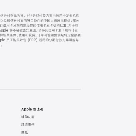
微信分付账单为准。上述分期付款方案由信用卡发卡机构
) 以及微信分付面向符合条件的中国大陆居民提供。部分
家。所有银行信用卡分期均需经你的信用卡发卡机构批准；对于花
ple 将不会被告知原因。请参阅信用卡发卡机构 (包
了解相关条件、费用和收费。订单可能需要满足特定金额要
e 员工购买计划 (EPP) 适用的分期付款方案可能与
。
Apple 价值观
辅助功能
环境责任
隐私