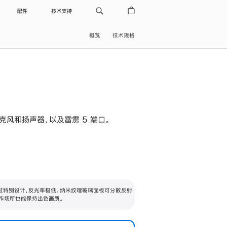
配件
技术支持
概览
技术规格
级麦克风和扬声器，以及雷雳 5 端口。
过特别设计，反光率极低。纳米纹理玻璃面板可分散反射
作场所也能保持出色画质。