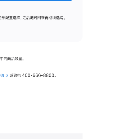
全部配置选择，之后随时回来再继续选购。
中的商品数量。
交流
(在
或致电
400-666-8800。
新
窗
口
中
打
开)