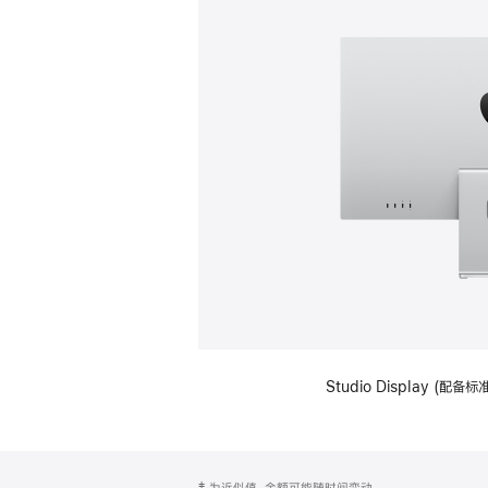
Studio Display (
网
脚