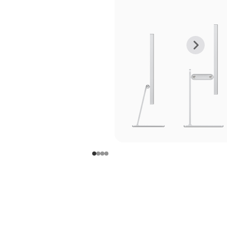
上
下
一
一
张
张
图
图
库
库
图
图
片
片
-
-
支
支
架
架