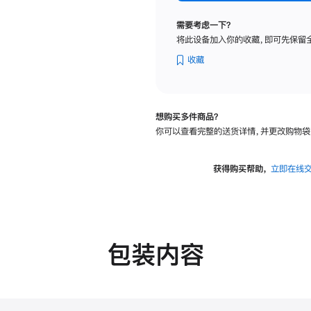
标
准
需要考虑一下？
玻
将此设备加入你的收藏，即可先保留
璃
面
收藏
板
-
可
想购买多件商品？
调
你可以查看完整的送货详情，并更改购物袋
倾
斜
度
获得购买帮助，
立即在线
的
支
架
的
分
包装内容
期
付
款
选
项)