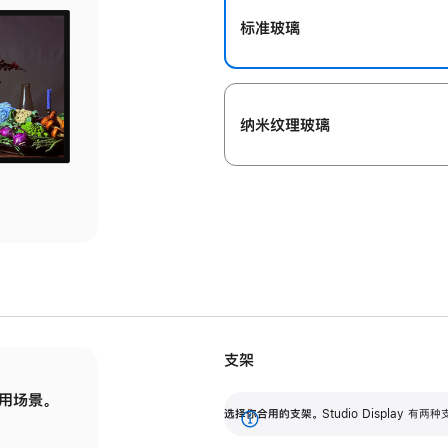
标准玻璃
纳米纹理玻璃
支架
用场景。
标配可调倾斜度的支架，提供 30 度的倾斜度
选
选择你合用的支架。
Studio Display
调节范围。
展