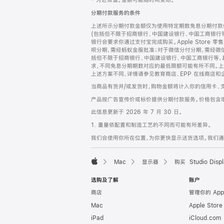
‡ 为近似值。金额可能随时间变动。
注
页
分期付款服务的条件
页
上述所示分期付款金额仅为使用特定期数免息分期付款估
脚
(包括但不限于招商银行、中国建设银行、中国工商银行
银行会要求你通过支付宝完成购买。Apple Store 零
呗分期，需经蚂蚁金服批准；对于微信分付分期，需经微信
括但不限于招商银行、中国建设银行、中国工商银行等，
求，不同免息分期期数对应的最低限额可能有所不同。上述分
上述方案不同，详情请参见教育商店、EPP 在线商店和
当商品有货并/或发货时，购物金额将计入你的信用卡、
产品按广告宣传价或标价提供分期付款服务。价格包含
此信息更新于 2026 年 7 月 30 日。
1. 重量依配置和制造工艺的不同而可能有所差异。
我们会使用你所在位置，为你更快显示送货选项。我们通过你
Mac
显示器
购买 Studio Displ
Apple
选购及了解
账户
商店
管理你的 App
Mac
Apple Stor
iPad
iCloud.com