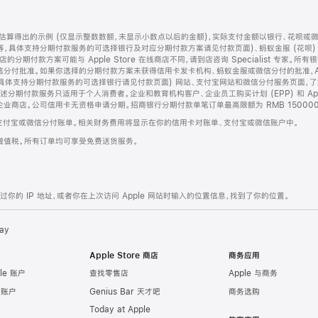
算得出的示例 (仅显示整数数额，未显示小数点以后的金额)，实际支付金额以银行、花呗或
等，具体支持分期付款服务的可选择银行及对应分期付款方案请见付款页面)、蚂蚁金服 (花呗
售店的分期付款方案可能与 Apple Store 在线商店不同，请到店咨询 Specialist 专
分付批准。如果你选择的分期付款方案未获得信用卡发卡机构、蚂蚁金服或微信分付的批准，Ap
具体支持分期付款服务的可选择银行请见付款页面) 网站、支付宝网站和微信分付服务页面，
期付款服务只适用于个人消费者。企业和教育机构客户、企业员工购买计划 (EPP) 和 Appl
企业商店。公司信用卡无资格申请分期。招商银行分期付款单笔订单最高限额为 RMB 150000
支付宝或微信分付账单。相关财务费用将显示在你的信用卡对账单、支付宝或微信账户中。
增值税。所有订单均可享受免费送货服务。
的 IP 地址，或者你在上次访问 Apple 网站时输入的位置信息，找到了你的位置。
ay
Apple Store 商店
商务应用
le 账户
查找零售店
Apple 与商务
e 账户
Genius Bar 天才吧
商务选购
Today at Apple