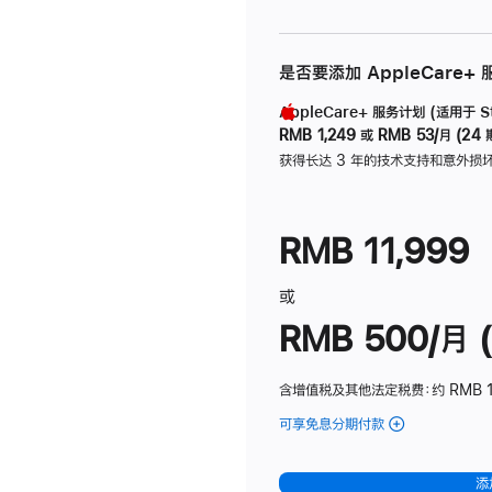
是否要添加 AppleCare+
AppleCare+ 服务计划 (适用于 Stu
RMB 1,249
或
RMB 53/月 (24 
获得长达 3 年的技术支持和意外损
RMB 11,999
或
RMB 500/月 (
含增值税及其他法定税费
：约 RMB 
可享免息分期付款
(Studio
Display
-
添