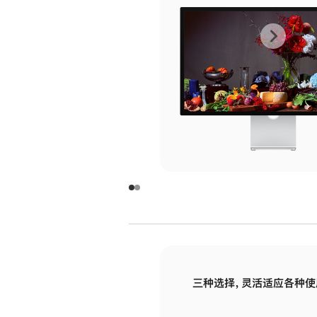
上
下
一
一
张
张
图
图
库
库
图
图
片
片
-
-
玻
玻
璃
璃
三种选择，灵活适应各种使
面
面
板
板