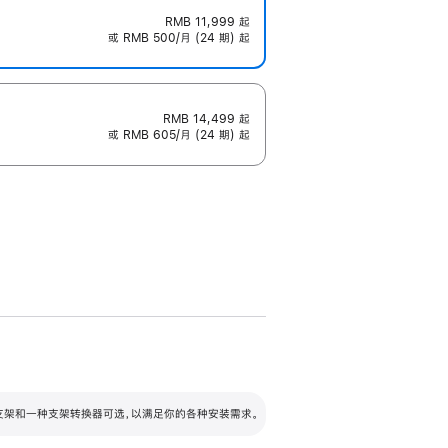
RMB 11,999
起
或 RMB 500/月 (24 期) 起
RMB 14,499
起
或 RMB 605/月 (24 期) 起
配可调倾斜度及高度的支架，额外增加 105
VESA 支架转换器
 有两种支架和一种支架转换器可选，以满足你的各种安装需求。
毫米的高度调节范围。
容的支架 (未随附)