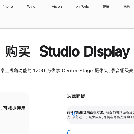
iPhone
Watch
Vision
AirPods
家居
娱乐
购买 Studio Display
桌上视角功能的 1200 万像素 Center Stage 摄像头、录音棚
玻璃面板
，可减少使用
纳米纹理玻璃面板可进一步减少反光，即使在
两种抗反射玻璃面板可选。
标配的玻璃面板经
。
有高亮光源的场所使用，也能保持出色画质。
展
光，从而进一步减少反光，即使在高亮光源的工
开