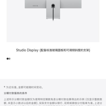
Studio Display (配备标准玻璃面板和可调倾斜度的支架)
网
脚
‡ 为近似值。金额可能随时间变动。
注
页
分期付款服务的条件
页
上述所示分期付款金额仅为使用特定期数免息分期付款估算得出的示例 (仅显示整数数
脚
额，未显示小数点以后的金额)，实际支付金额以银行、花呗或微信分付账单为准。上述分