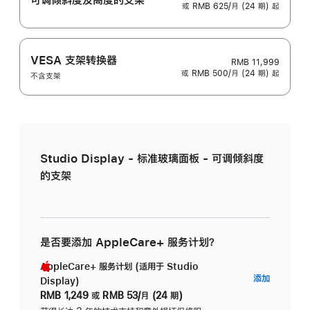
或 RMB 625/月 (24 期) 起
VESA 支架转换器
RMB 11,999
或 RMB 500/月 (24 期) 起
不含支架
Studio Display - 标准玻璃面板 - 可调倾斜度
的支架
是否要添加 AppleCare+ 服务计划？
AppleCare+ 服务计划 (适用于 Studio
AppleC
添加
Display)
服
RMB 1,249
或
RMB 53/月 (24 期)