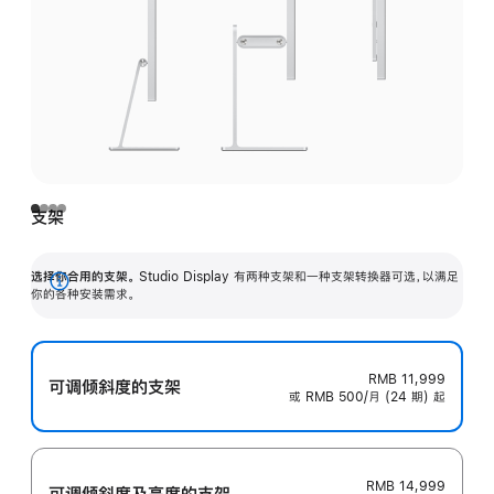
支架
选择你合用的支架。
Studio Display 有两种支架和一种支架转换器可选，以满足
展
你的各种安装需求。
开
RMB 11,999
可调倾斜度的支架
或 RMB 500/月 (24 期) 起
RMB 14,999
可调倾斜度及高‍度的支‍架