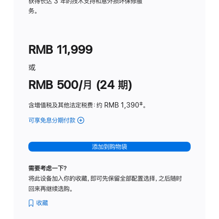
务
获得长达 3 年的技术支持和意外损坏保修服
务。
计
划
(适
RMB 11,999
用
于
或
Studio
RMB 500/月 (24 期)
Display
含增值税及其他法定税费
：约 RMB 1,390
脚
‡。
注
可享免息分期付款
(Studio
Display
-
添加到购物袋
标
准
需要考虑一下？
玻
将此设备加入你的收藏，即可先保留全部配置选择，之后随时
璃
回来再继续选购。
面
板
收藏
-