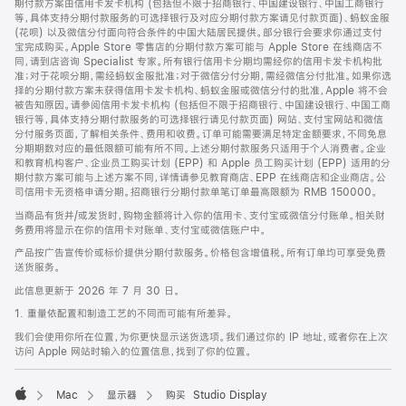
期付款方案由信用卡发卡机构 (包括但不限于招商银行、中国建设银行、中国工商银行
等，具体支持分期付款服务的可选择银行及对应分期付款方案请见付款页面)、蚂蚁金服
(花呗) 以及微信分付面向符合条件的中国大陆居民提供。部分银行会要求你通过支付
宝完成购买。Apple Store 零售店的分期付款方案可能与 Apple Store 在线商店不
同，请到店咨询 Specialist 专家。所有银行信用卡分期均需经你的信用卡发卡机构批
准；对于花呗分期，需经蚂蚁金服批准；对于微信分付分期，需经微信分付批准。如果你选
择的分期付款方案未获得信用卡发卡机构、蚂蚁金服或微信分付的批准，Apple 将不会
被告知原因。请参阅信用卡发卡机构 (包括但不限于招商银行、中国建设银行、中国工商
银行等，具体支持分期付款服务的可选择银行请见付款页面) 网站、支付宝网站和微信
分付服务页面，了解相关条件、费用和收费。订单可能需要满足特定金额要求，不同免息
分期期数对应的最低限额可能有所不同。上述分期付款服务只适用于个人消费者。企业
和教育机构客户、企业员工购买计划 (EPP) 和 Apple 员工购买计划 (EPP) 适用的分
期付款方案可能与上述方案不同，详情请参见教育商店、EPP 在线商店和企业商店。公
司信用卡无资格申请分期。招商银行分期付款单笔订单最高限额为 RMB 150000。
当商品有货并/或发货时，购物金额将计入你的信用卡、支付宝或微信分付账单。相关财
务费用将显示在你的信用卡对账单、支付宝或微信账户中。
产品按广告宣传价或标价提供分期付款服务。价格包含增值税。所有订单均可享受免费
送货服务。
此信息更新于 2026 年 7 月 30 日。
1. 重量依配置和制造工艺的不同而可能有所差异。
我们会使用你所在位置，为你更快显示送货选项。我们通过你的 IP 地址，或者你在上次
访问 Apple 网站时输入的位置信息，找到了你的位置。
Mac
显示器
购买 Studio Display