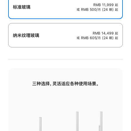
RMB 11,999
起
标准玻璃
或 RMB 500/月 (24 期) 起
RMB 14,499
起
纳米纹理玻璃
或 RMB 605/月 (24 期) 起
三种选择，灵活适应各种使用场景。
标