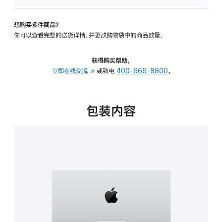
可
调
想购买多件商品？
倾
你可以查看完整的送货详情，并更改购物袋中的商品数量。
斜
度
的
获得购买帮助，
支
立即在线交流
(在
或致电
400-666-8800
。
架
新
的
窗
分
口
包装内容
期
中
付
打
款
开)
选
项)