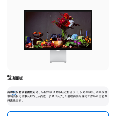
玻璃面板
两种抗反射玻璃面板可选。
标配的玻璃面板经过特别设计，反光率极低。纳米纹理
展
玻璃面板可分散反射光，从而进一步减少反光，即使在高亮光源的工作场所也能保
持出色画质。
开