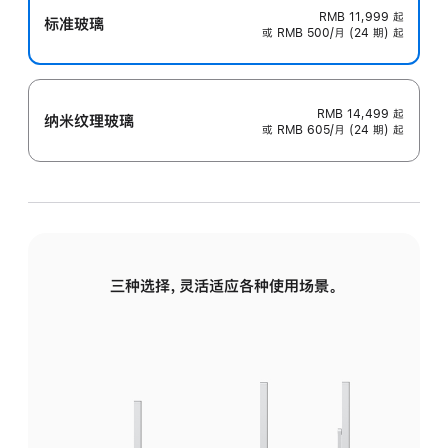
RMB 11,999
起
标准玻璃
或 RMB 500/月 (24 期) 起
RMB 14,499
起
纳米纹理玻璃
或 RMB 605/月 (24 期) 起
三种选择，灵活适应各种使用场景。
标