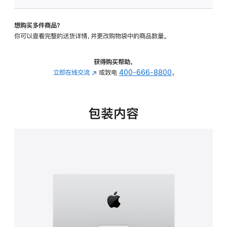
可
调
想购买多件商品？
倾
你可以查看完整的送货详情，并更改购物袋中的商品数量。
斜
度
的
获得购买帮助，
支
立即在线交流
(在
或致电
400-666-8800
。
架
新
的
窗
分
口
包装内容
期
中
付
打
款
开)
选
项)