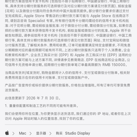
期付款方案由信用卡发卡机构 (包括但不限于招商银行、中国建设银行、中国工商银行
等，具体支持分期付款服务的可选择银行及对应分期付款方案请见付款页面)、蚂蚁金服
(花呗) 以及微信分付面向符合条件的中国大陆居民提供。部分银行会要求你通过支付
宝完成购买。Apple Store 零售店的分期付款方案可能与 Apple Store 在线商店不
同，请到店咨询 Specialist 专家。所有银行信用卡分期均需经你的信用卡发卡机构批
准；对于花呗分期，需经蚂蚁金服批准；对于微信分付分期，需经微信分付批准。如果你选
择的分期付款方案未获得信用卡发卡机构、蚂蚁金服或微信分付的批准，Apple 将不会
被告知原因。请参阅信用卡发卡机构 (包括但不限于招商银行、中国建设银行、中国工商
银行等，具体支持分期付款服务的可选择银行请见付款页面) 网站、支付宝网站和微信
分付服务页面，了解相关条件、费用和收费。订单可能需要满足特定金额要求，不同免息
分期期数对应的最低限额可能有所不同。上述分期付款服务只适用于个人消费者。企业
和教育机构客户、企业员工购买计划 (EPP) 和 Apple 员工购买计划 (EPP) 适用的分
期付款方案可能与上述方案不同，详情请参见教育商店、EPP 在线商店和企业商店。公
司信用卡无资格申请分期。招商银行分期付款单笔订单最高限额为 RMB 150000。
当商品有货并/或发货时，购物金额将计入你的信用卡、支付宝或微信分付账单。相关财
务费用将显示在你的信用卡对账单、支付宝或微信账户中。
产品按广告宣传价或标价提供分期付款服务。价格包含增值税。所有订单均可享受免费
送货服务。
此信息更新于 2026 年 7 月 30 日。
1. 重量依配置和制造工艺的不同而可能有所差异。
我们会使用你所在位置，为你更快显示送货选项。我们通过你的 IP 地址，或者你在上次
访问 Apple 网站时输入的位置信息，找到了你的位置。
Mac
显示器
购买 Studio Display