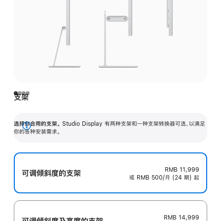
支架
选择你合用的支架。
Studio Display 有两种支架和一种支架转换器可选，以满足
展
你的各种安装需求。
开
RMB 11,999
可调倾斜度的支架
或 RMB 500/月 (24 期) 起
RMB 14,999
可调倾斜度及高‍度的支‍架