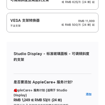
或 RMB 625/月 (24 期) 起
VESA 支架转换器
RMB 11,999
或 RMB 500/月 (24 期) 起
不含支架
Studio Display - 标准玻璃面板 - 可调倾斜度
的支架
是否要添加 AppleCare+ 服务计划？
AppleCare+ 服务计划 (适用于 Studio
AppleC
添加
Display)
服
RMB 1,249
或
RMB 53/月 (24 期)