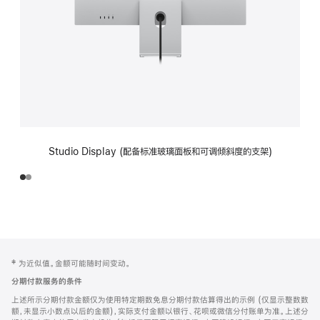
Studio Display (配备标准玻璃面板和可调倾斜度的支架)
网
脚
‡ 为近似值。金额可能随时间变动。
注
页
分期付款服务的条件
页
上述所示分期付款金额仅为使用特定期数免息分期付款估算得出的示例 (仅显示整数数
脚
额，未显示小数点以后的金额)，实际支付金额以银行、花呗或微信分付账单为准。上述分