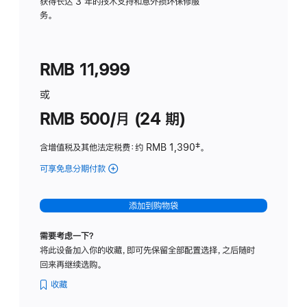
务
获得长达 3 年的技术支持和意外损坏保修服
务。
计
划
(适
RMB 11,999
用
于
或
Studio
RMB 500/月 (24 期)
Display
含增值税及其他法定税费
：约 RMB 1,390
脚
‡。
注
可享免息分期付款
(Studio
Display
-
添加到购物袋
标
准
需要考虑一下？
玻
将此设备加入你的收藏，即可先保留全部配置选择，之后随时
璃
回来再继续选购。
面
板
收藏
-