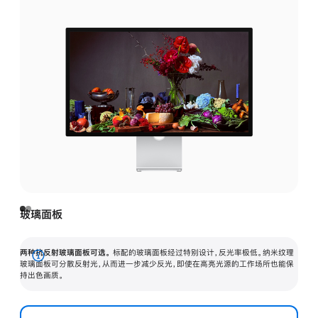
玻璃面板
两种抗反射玻璃面板可选。
标配的玻璃面板经过特别设计，反光率极低。纳米纹理
展
玻璃面板可分散反射光，从而进一步减少反光，即使在高亮光源的工作场所也能保
持出色画质。
开