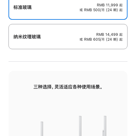
RMB 11,999
起
标准玻璃
或 RMB 500/月 (24 期) 起
RMB 14,499
起
纳米纹理玻璃
或 RMB 605/月 (24 期) 起
三种选择，灵活适应各种使用场景。
标