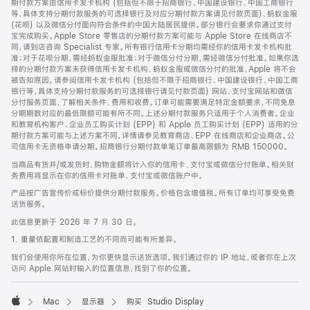
期付款方案由信用卡发卡机构 (包括但不限于招商银行、中国建设银行、中国工商银行
等，具体支持分期付款服务的可选择银行及对应分期付款方案请见付款页面)、蚂蚁金服
(花呗) 以及微信分付面向符合条件的中国大陆居民提供。部分银行会要求你通过支付
宝完成购买。Apple Store 零售店的分期付款方案可能与 Apple Store 在线商店不
同，请到店咨询 Specialist 专家。所有银行信用卡分期均需经你的信用卡发卡机构批
准；对于花呗分期，需经蚂蚁金服批准；对于微信分付分期，需经微信分付批准。如果你选
择的分期付款方案未获得信用卡发卡机构、蚂蚁金服或微信分付的批准，Apple 将不会
被告知原因。请参阅信用卡发卡机构 (包括但不限于招商银行、中国建设银行、中国工商
银行等，具体支持分期付款服务的可选择银行请见付款页面) 网站、支付宝网站和微信
分付服务页面，了解相关条件、费用和收费。订单可能需要满足特定金额要求，不同免息
分期期数对应的最低限额可能有所不同。上述分期付款服务只适用于个人消费者。企业
和教育机构客户、企业员工购买计划 (EPP) 和 Apple 员工购买计划 (EPP) 适用的分
期付款方案可能与上述方案不同，详情请参见教育商店、EPP 在线商店和企业商店。公
司信用卡无资格申请分期。招商银行分期付款单笔订单最高限额为 RMB 150000。
当商品有货并/或发货时，购物金额将计入你的信用卡、支付宝或微信分付账单。相关财
务费用将显示在你的信用卡对账单、支付宝或微信账户中。
产品按广告宣传价或标价提供分期付款服务。价格包含增值税。所有订单均可享受免费
送货服务。
此信息更新于 2026 年 7 月 30 日。
1. 重量依配置和制造工艺的不同而可能有所差异。
我们会使用你所在位置，为你更快显示送货选项。我们通过你的 IP 地址，或者你在上次
访问 Apple 网站时输入的位置信息，找到了你的位置。
Mac
显示器
购买 Studio Display