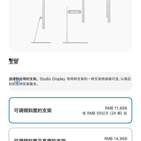
支架
选择你合用的支架。
Studio Display 有两种支架和一种支架转换器可选，以满足
展
你的各种安装需求。
开
RMB 11,999
可调倾斜度的支架
或 RMB 500/月 (24 期) 起
RMB 14,999
可调倾斜度及高‍度的支‍架