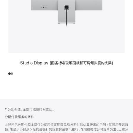
Studio Display (配备标准玻璃面板和可调倾斜度的支架)
网
脚
‡ 为近似值。金额可能随时间变动。
注
页
分期付款服务的条件
页
上述所示分期付款金额仅为使用特定期数免息分期付款估算得出的示例 (仅显示整数数
脚
额，未显示小数点以后的金额)，实际支付金额以银行、花呗或微信分付账单为准。上述分