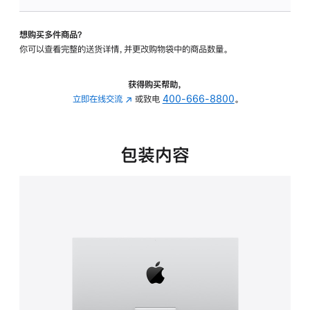
可
调
想购买多件商品？
倾
你可以查看完整的送货详情，并更改购物袋中的商品数量。
斜
度
的
获得购买帮助，
支
立即在线交流
(在
或致电
400-666-8800
。
架
新
的
窗
分
口
包装内容
期
中
付
打
款
开)
选
项)