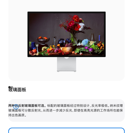
玻璃面板
两种抗反射玻璃面板可选。
标配的玻璃面板经过特别设计，反光率极低。纳米纹理
展
玻璃面板可分散反射光，从而进一步减少反光，即使在高亮光源的工作场所也能保
持出色画质。
开