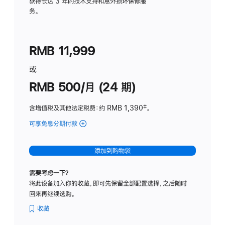
务
获得长达 3 年的技术支持和意外损坏保修服
务。
计
划
(适
RMB 11,999
用
于
或
Studio
RMB 500/月 (24 期)
Display
含增值税及其他法定税费
：约 RMB 1,390
脚
‡。
注
可享免息分期付款
(Studio
Display
-
添加到购物袋
标
准
需要考虑一下？
玻
将此设备加入你的收藏，即可先保留全部配置选择，之后随时
璃
回来再继续选购。
面
板
收藏
-