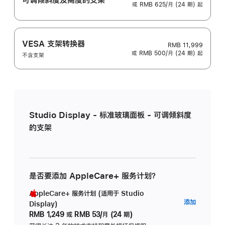
或 RMB 625/月 (24 期) 起
VESA 支架转换器
RMB 11,999
或 RMB 500/月 (24 期) 起
不含支架
Studio Display - 标准玻璃面板 - 可调倾斜度
的支架
是否要添加 AppleCare+ 服务计划？
AppleCare+ 服务计划 (适用于 Studio
AppleC
添加
Display)
服
RMB 1,249
或
RMB 53/月 (24 期)