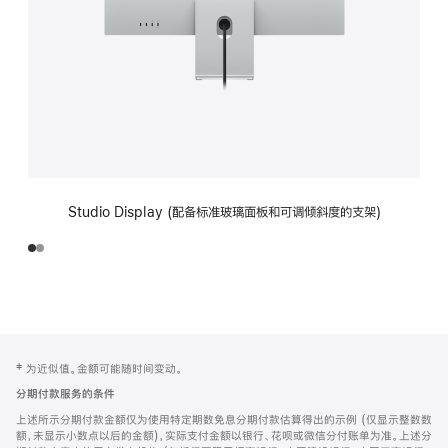
Studio Display (配备标准玻璃面板和可调倾斜度的支架)
网
脚
‡ 为近似值。金额可能随时间变动。
注
页
分期付款服务的条件
页
上述所示分期付款金额仅为使用特定期数免息分期付款估算得出的示例 (仅显示整数数
脚
额，未显示小数点以后的金额)，实际支付金额以银行、花呗或微信分付账单为准。上述分