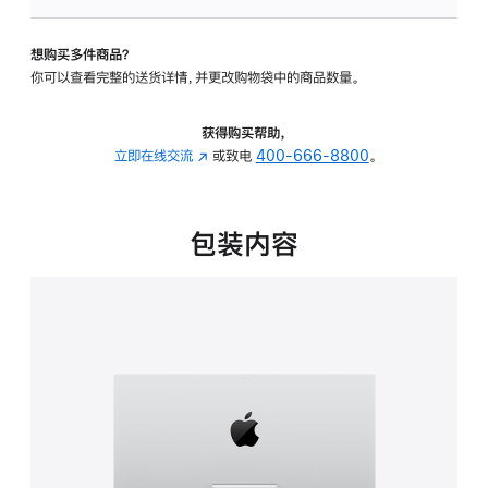
可
调
想购买多件商品？
倾
你可以查看完整的送货详情，并更改购物袋中的商品数量。
斜
度
的
获得购买帮助，
支
立即在线交流
(在
或致电
400-666-8800
。
架
新
的
窗
分
口
包装内容
期
中
付
打
款
开)
选
项)