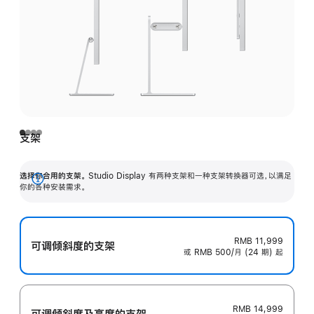
支架
选择你合用的支架。
Studio Display 有两种支架和一种支架转换器可选，以满足
展
你的各种安装需求。
开
RMB 11,999
可调倾斜度的支架
或 RMB 500/月 (24 期) 起
RMB 14,999
可调倾斜度及高‍度的支‍架