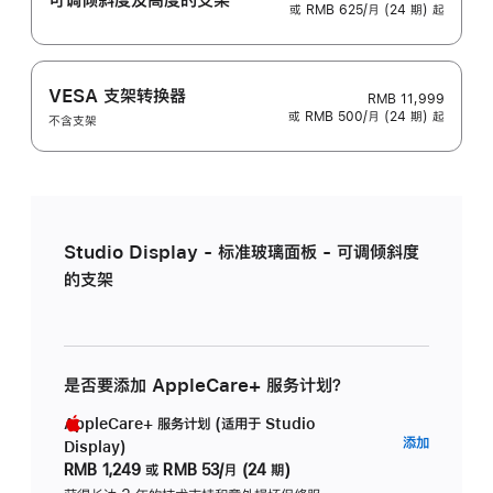
或 RMB 625/月 (24 期) 起
VESA 支架转换器
RMB 11,999
或 RMB 500/月 (24 期) 起
不含支架
Studio Display - 标准玻璃面板 - 可调倾斜度
的支架
是否要添加 AppleCare+ 服务计划？
AppleCare+ 服务计划 (适用于 Studio
AppleC
添加
Display)
服
RMB 1,249
或
RMB 53/月 (24 期)