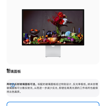
玻璃面板
两种抗反射玻璃面板可选。
标配的玻璃面板经过特别设计，反光率极低。纳米纹理
展
玻璃面板可分散反射光，从而进一步减少反光，即使在高亮光源的工作场所也能保
持出色画质。
开