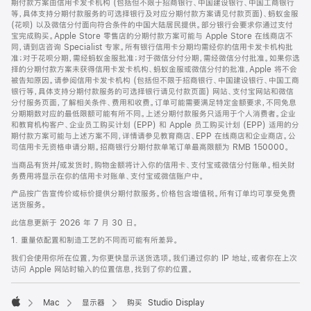
期付款方案由信用卡发卡机构 (包括但不限于招商银行、中国建设银行、中国工商银行
等，具体支持分期付款服务的可选择银行及对应分期付款方案请见付款页面)、蚂蚁金服
(花呗) 以及微信分付面向符合条件的中国大陆居民提供。部分银行会要求你通过支付
宝完成购买。Apple Store 零售店的分期付款方案可能与 Apple Store 在线商店不
同，请到店咨询 Specialist 专家。所有银行信用卡分期均需经你的信用卡发卡机构批
准；对于花呗分期，需经蚂蚁金服批准；对于微信分付分期，需经微信分付批准。如果你选
择的分期付款方案未获得信用卡发卡机构、蚂蚁金服或微信分付的批准，Apple 将不会
被告知原因。请参阅信用卡发卡机构 (包括但不限于招商银行、中国建设银行、中国工商
银行等，具体支持分期付款服务的可选择银行请见付款页面) 网站、支付宝网站和微信
分付服务页面，了解相关条件、费用和收费。订单可能需要满足特定金额要求，不同免息
分期期数对应的最低限额可能有所不同。上述分期付款服务只适用于个人消费者。企业
和教育机构客户、企业员工购买计划 (EPP) 和 Apple 员工购买计划 (EPP) 适用的分
期付款方案可能与上述方案不同，详情请参见教育商店、EPP 在线商店和企业商店。公
司信用卡无资格申请分期。招商银行分期付款单笔订单最高限额为 RMB 150000。
当商品有货并/或发货时，购物金额将计入你的信用卡、支付宝或微信分付账单。相关财
务费用将显示在你的信用卡对账单、支付宝或微信账户中。
产品按广告宣传价或标价提供分期付款服务。价格包含增值税。所有订单均可享受免费
送货服务。
此信息更新于 2026 年 7 月 30 日。
1. 重量依配置和制造工艺的不同而可能有所差异。
我们会使用你所在位置，为你更快显示送货选项。我们通过你的 IP 地址，或者你在上次
访问 Apple 网站时输入的位置信息，找到了你的位置。
Mac
显示器
购买 Studio Display