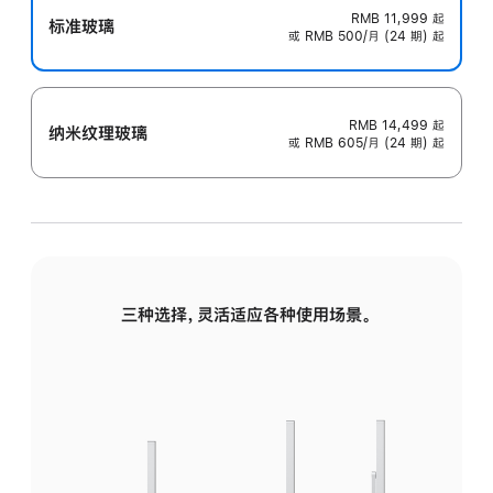
RMB 11,999
起
标准玻璃
或 RMB 500/月 (24 期) 起
RMB 14,499
起
纳米纹理玻璃
或 RMB 605/月 (24 期) 起
三种选择，灵活适应各种使用场景。
标