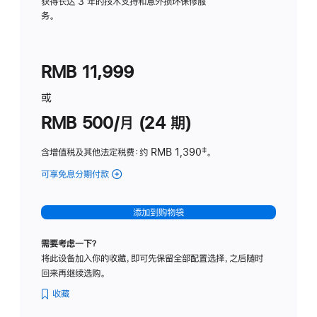
务
获得长达 3 年的技术支持和意外损坏保修服
务。
计
划
(适
RMB 11,999
用
于
或
Studio
RMB 500/月 (24 期)
Display
含增值税及其他法定税费
：约 RMB 1,390
脚
‡。
注
可享免息分期付款
(Studio
Display
-
添加到购物袋
标
准
需要考虑一下？
玻
将此设备加入你的收藏，即可先保留全部配置选择，之后随时
璃
回来再继续选购。
面
板
收藏
-