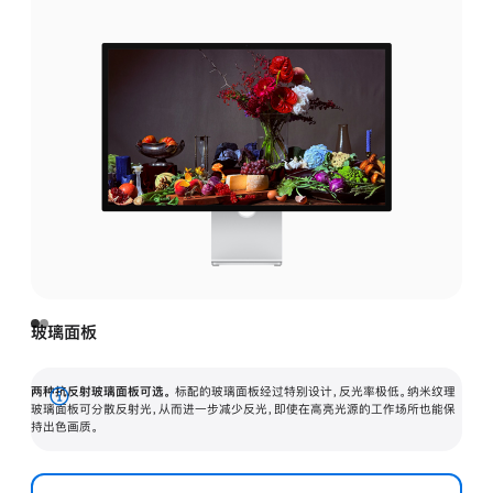
玻璃面板
两种抗反射玻璃面板可选。
标配的玻璃面板经过特别设计，反光率极低。纳米纹理
展
玻璃面板可分散反射光，从而进一步减少反光，即使在高亮光源的工作场所也能保
持出色画质。
开