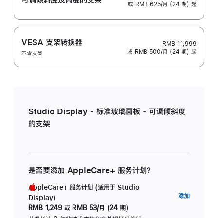
或 RMB 625/月 (24 期) 起
VESA 支架转换器
RMB 11,999
或 RMB 500/月 (24 期) 起
不含支架
Studio Display - 标准玻璃面板 - 可调倾斜度
的支架
是否要添加 AppleCare+ 服务计划？
AppleCare+ 服务计划 (适用于 Studio
AppleC
添加
Display)
服
RMB 1,249
或
RMB 53/月 (24 期)