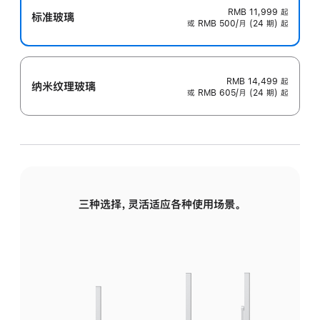
RMB 11,999
起
标准玻璃
或 RMB 500/月 (24 期) 起
RMB 14,499
起
纳米纹理玻璃
或 RMB 605/月 (24 期) 起
三种选择，灵活适应各种使用场景。
标