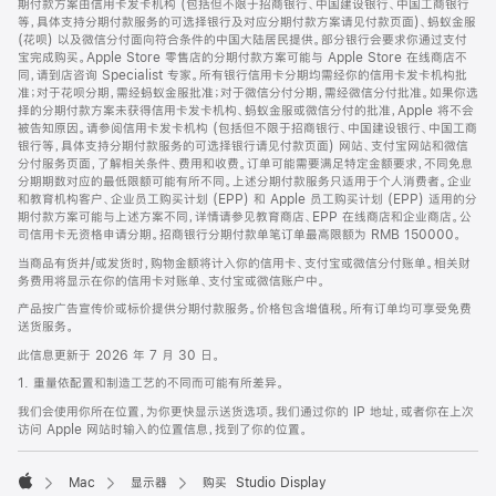
期付款方案由信用卡发卡机构 (包括但不限于招商银行、中国建设银行、中国工商银行
等，具体支持分期付款服务的可选择银行及对应分期付款方案请见付款页面)、蚂蚁金服
(花呗) 以及微信分付面向符合条件的中国大陆居民提供。部分银行会要求你通过支付
宝完成购买。Apple Store 零售店的分期付款方案可能与 Apple Store 在线商店不
同，请到店咨询 Specialist 专家。所有银行信用卡分期均需经你的信用卡发卡机构批
准；对于花呗分期，需经蚂蚁金服批准；对于微信分付分期，需经微信分付批准。如果你选
择的分期付款方案未获得信用卡发卡机构、蚂蚁金服或微信分付的批准，Apple 将不会
被告知原因。请参阅信用卡发卡机构 (包括但不限于招商银行、中国建设银行、中国工商
银行等，具体支持分期付款服务的可选择银行请见付款页面) 网站、支付宝网站和微信
分付服务页面，了解相关条件、费用和收费。订单可能需要满足特定金额要求，不同免息
分期期数对应的最低限额可能有所不同。上述分期付款服务只适用于个人消费者。企业
和教育机构客户、企业员工购买计划 (EPP) 和 Apple 员工购买计划 (EPP) 适用的分
期付款方案可能与上述方案不同，详情请参见教育商店、EPP 在线商店和企业商店。公
司信用卡无资格申请分期。招商银行分期付款单笔订单最高限额为 RMB 150000。
当商品有货并/或发货时，购物金额将计入你的信用卡、支付宝或微信分付账单。相关财
务费用将显示在你的信用卡对账单、支付宝或微信账户中。
产品按广告宣传价或标价提供分期付款服务。价格包含增值税。所有订单均可享受免费
送货服务。
此信息更新于 2026 年 7 月 30 日。
1. 重量依配置和制造工艺的不同而可能有所差异。
我们会使用你所在位置，为你更快显示送货选项。我们通过你的 IP 地址，或者你在上次
访问 Apple 网站时输入的位置信息，找到了你的位置。
Mac
显示器
购买 Studio Display