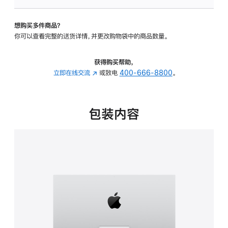
可
调
想购买多件商品？
倾
你可以查看完整的送货详情，并更改购物袋中的商品数量。
斜
度
的
获得购买帮助，
支
立即在线交流
(在
或致电
400-666-8800
。
架
新
的
窗
分
口
包装内容
期
中
付
打
款
开)
选
项)