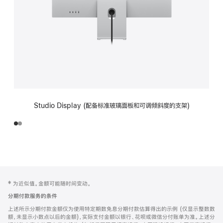
Studio Display (配备标准玻璃面板和可调倾斜度的支架)
网
脚
‡ 为近似值。金额可能随时间变动。
注
页
分期付款服务的条件
页
上述所示分期付款金额仅为使用特定期数免息分期付款估算得出的示例 (仅显示整数数
脚
额，未显示小数点以后的金额)，实际支付金额以银行、花呗或微信分付账单为准。上述分