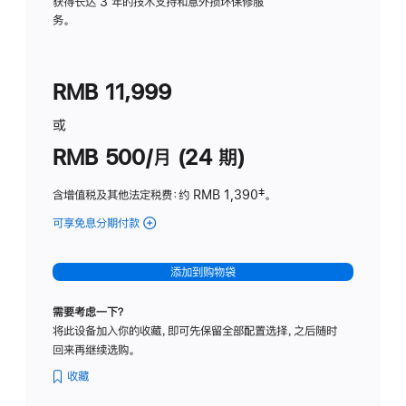
务
获得长达 3 年的技术支持和意外损坏保修服
务。
计
划
(适
RMB 11,999
用
于
或
Studio
RMB 500/月 (24 期)
Display
含增值税及其他法定税费
：约 RMB 1,390
脚
‡。
注
可享免息分期付款
(Studio
Display
-
添加到购物袋
标
准
需要考虑一下？
玻
将此设备加入你的收藏，即可先保留全部配置选择，之后随时
璃
回来再继续选购。
面
板
收藏
-