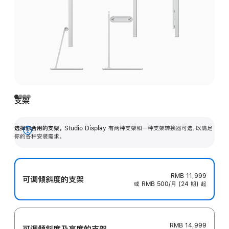
支架
选择你合用的支架。
Studio Display 有两种支架和一种支架转换器可选，以满足
展
你的各种安装需求。
开
RMB 11,999
可调倾斜度的支架
或 RMB 500/月 (24 期) 起
RMB 14,999
可调倾斜度及高‍度的支‍架