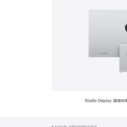
Studio Display (
网
脚