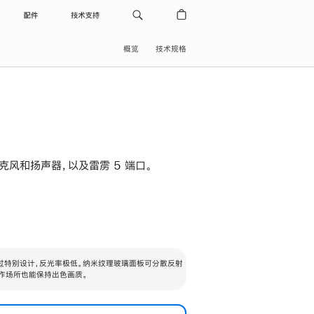
配件
技术支持
概览
技术规格
级麦克风和扬声器，以及雷雳 5 端口。
过特别设计，反光率极低。纳米纹理玻璃面板可分散反射
作场所也能保持出色画质。