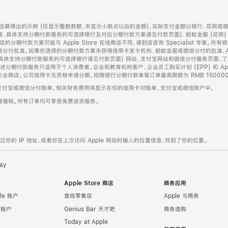
算得出的示例 (仅显示整数数额，未显示小数点以后的金额)，实际支付金额以银行、花呗或
等，具体支持分期付款服务的可选择银行及对应分期付款方案请见付款页面)、蚂蚁金服 (花呗
售店的分期付款方案可能与 Apple Store 在线商店不同，请到店咨询 Specialist 专
分付批准。如果你选择的分期付款方案未获得信用卡发卡机构、蚂蚁金服或微信分付的批准，Ap
具体支持分期付款服务的可选择银行请见付款页面) 网站、支付宝网站和微信分付服务页面，
期付款服务只适用于个人消费者。企业和教育机构客户、企业员工购买计划 (EPP) 和 Appl
企业商店。公司信用卡无资格申请分期。招商银行分期付款单笔订单最高限额为 RMB 150000
支付宝或微信分付账单。相关财务费用将显示在你的信用卡对账单、支付宝或微信账户中。
增值税。所有订单均可享受免费送货服务。
的 IP 地址，或者你在上次访问 Apple 网站时输入的位置信息，找到了你的位置。
ay
Apple Store 商店
商务应用
le 账户
查找零售店
Apple 与商务
e 账户
Genius Bar 天才吧
商务选购
Today at Apple