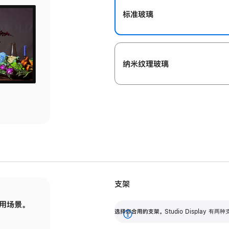
标准玻璃
纳米纹理玻璃
支架
用场景。
标配可调倾斜度的支架，提供 30 度的倾斜度
选
选择你合用的支架。
Studio Display
调节范围。
展