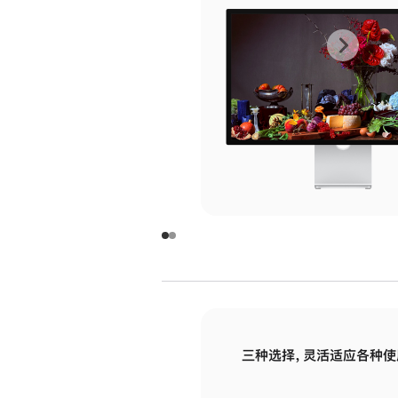
上
下
一
一
张
张
图
图
库
库
图
图
片
片
-
-
玻
玻
璃
璃
三种选择，灵活适应各种使
面
面
板
板