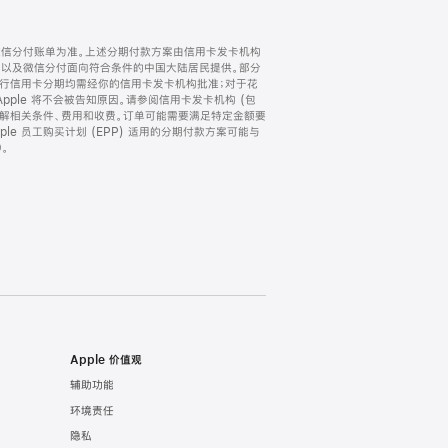
微信分付账单为准。上述分期付款方案由信用卡发卡机构
) 以及微信分付面向符合条件的中国大陆居民提供。部分
家。所有银行信用卡分期均需经你的信用卡发卡机构批准；对于花
ple 将不会被告知原因。请参阅信用卡发卡机构 (包
了解相关条件、费用和收费。订单可能需要满足特定金额要
e 员工购买计划 (EPP) 适用的分期付款方案可能与
。
Apple 价值观
辅助功能
环境责任
隐私