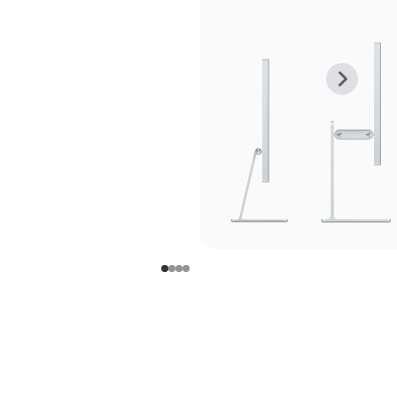
上
下
一
一
张
张
图
图
库
库
图
图
片
片
-
-
支
支
架
架