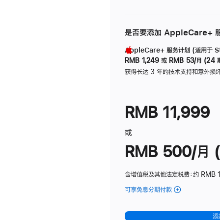
是否要添加 AppleCare+
AppleCare+ 服务计划 (适用于 Stu
RMB 1,249
或
RMB 53/月 (24 
获得长达 3 年的技术支持和意外损
RMB 11,999
或
RMB 500/月 (
含增值税及其他法定税费
：约 RMB 
可享免息分期付款
(Studio
Display
-
添