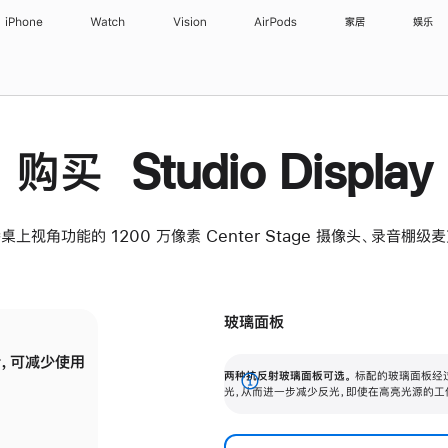
iPhone
Watch
Vision
AirPods
家居
娱乐
购买 Studio Display
桌上视角功能的 1200 万像素 Center Stage 摄像头、录音棚
玻璃面板
，可减少使用
纳米纹理玻璃面板可进一步减少反光，即使在
两种抗反射玻璃面板可选。
标配的玻璃面板经
。
有高亮光源的场所使用，也能保持出色画质。
展
光，从而进一步减少反光，即使在高亮光源的工
开