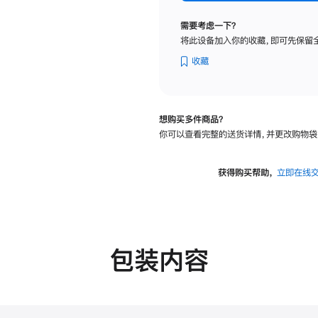
标
准
需要考虑一下？
玻
将此设备加入你的收藏，即可先保留
璃
面
收藏
板
-
可
想购买多件商品？
调
你可以查看完整的送货详情，并更改购物袋
倾
斜
度
获得购买帮助，
立即在线
的
支
架
的
分
包装内容
期
付
款
选
项)