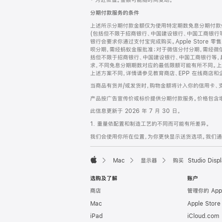
‡ 为近似值。金额可能随时间变动。
注
页
分期付款服务的条件
页
上述所示分期付款金额仅为使用特定期数免息分期付款估
脚
(包括但不限于招商银行、中国建设银行、中国工商银行
银行会要求你通过支付宝完成购买。Apple Store 零
呗分期，需经蚂蚁金服批准；对于微信分付分期，需经微信
括但不限于招商银行、中国建设银行、中国工商银行等，
求，不同免息分期期数对应的最低限额可能有所不同。上述分
上述方案不同，详情请参见教育商店、EPP 在线商店和
当商品有货并/或发货时，购物金额将计入你的信用卡、
产品按广告宣传价或标价提供分期付款服务。价格包含
此信息更新于 2026 年 7 月 30 日。
1. 重量依配置和制造工艺的不同而可能有所差异。
我们会使用你所在位置，为你更快显示送货选项。我们通过你
Mac
显示器
购买 Studio Displ
Apple
选购及了解
账户
商店
管理你的 App
Mac
Apple Stor
iPad
iCloud.com