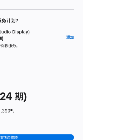
 服务计划？
dio Display)
AppleCare+
添加
期)
服
坏保修服务。
务
计
划
(适
用
于
24 期)
Studio
Display)
1,390
脚
‡。
注
加到购物袋