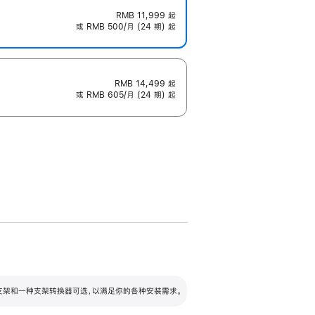
RMB 11,999
起
或 RMB 500/月 (24 期) 起
RMB 14,499
起
或 RMB 605/月 (24 期) 起
配可调倾斜度及高度的支架，额外增加 105
VESA 支架转换器
 有两种支架和一种支架转换器可选，以满足你的各种安装需求。
毫米的高度调节范围。
容的支架 (未随附)