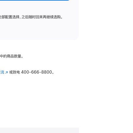
全部配置选择，之后随时回来再继续选购。
中的商品数量。
交流
(在
或致电
400-666-8800。
新
窗
口
中
打
开)