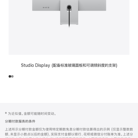
Studio Display (配备标准玻璃面板和可调倾斜度的支架)
网
脚
‡ 为近似值。金额可能随时间变动。
注
页
分期付款服务的条件
页
上述所示分期付款金额仅为使用特定期数免息分期付款估算得出的示例 (仅显示整数数
脚
额，未显示小数点以后的金额)，实际支付金额以银行、花呗或微信分付账单为准。上述分