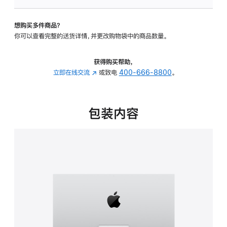
可
调
想购买多件商品？
倾
你可以查看完整的送货详情，并更改购物袋中的商品数量。
斜
度
的
获得购买帮助，
支
立即在线交流
(在
或致电
400-666-8800
。
架
新
的
窗
分
口
包装内容
期
中
付
打
款
开)
选
项)