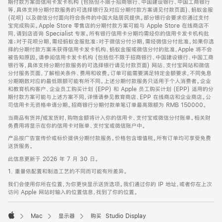
期付款方案由信用卡发卡机构 (包括但不限于招商银行、中国建设银行、中国工商银行
等，具体支持分期付款服务的可选择银行及对应分期付款方案请见付款页面)、蚂蚁金服
(花呗) 以及微信分付面向符合条件的中国大陆居民提供。部分银行会要求你通过支付
宝完成购买。Apple Store 零售店的分期付款方案可能与 Apple Store 在线商店不
同，请到店咨询 Specialist 专家。所有银行信用卡分期均需经你的信用卡发卡机构批
准；对于花呗分期，需经蚂蚁金服批准；对于微信分付分期，需经微信分付批准。如果你选
择的分期付款方案未获得信用卡发卡机构、蚂蚁金服或微信分付的批准，Apple 将不会
被告知原因。请参阅信用卡发卡机构 (包括但不限于招商银行、中国建设银行、中国工商
银行等，具体支持分期付款服务的可选择银行请见付款页面) 网站、支付宝网站和微信
分付服务页面，了解相关条件、费用和收费。订单可能需要满足特定金额要求，不同免息
分期期数对应的最低限额可能有所不同。上述分期付款服务只适用于个人消费者。企业
和教育机构客户、企业员工购买计划 (EPP) 和 Apple 员工购买计划 (EPP) 适用的分
期付款方案可能与上述方案不同，详情请参见教育商店、EPP 在线商店和企业商店。公
司信用卡无资格申请分期。招商银行分期付款单笔订单最高限额为 RMB 150000。
当商品有货并/或发货时，购物金额将计入你的信用卡、支付宝或微信分付账单。相关财
务费用将显示在你的信用卡对账单、支付宝或微信账户中。
产品按广告宣传价或标价提供分期付款服务。价格包含增值税。所有订单均可享受免费
送货服务。
此信息更新于 2026 年 7 月 30 日。
1. 重量依配置和制造工艺的不同而可能有所差异。
我们会使用你所在位置，为你更快显示送货选项。我们通过你的 IP 地址，或者你在上次
访问 Apple 网站时输入的位置信息，找到了你的位置。
Mac
显示器
购买 Studio Display