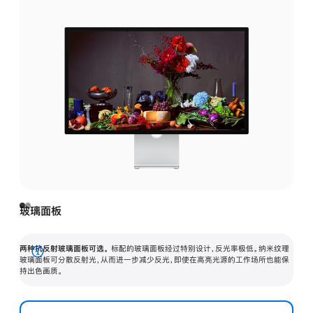
玻璃面板
两种抗反射玻璃面板可选。
标配的玻璃面板经过特别设计，反光率极低。纳米纹理
展
玻璃面板可分散反射光，从而进一步减少反光，即使在高亮光源的工作场所也能保
持出色画质。
开