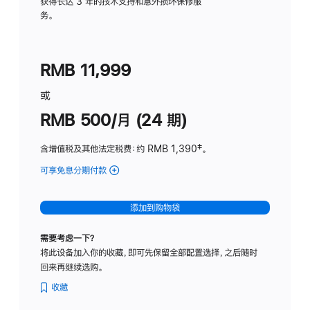
务
获得长达 3 年的技术支持和意外损坏保修服
务。
计
划
(适
RMB 11,999
用
于
或
Studio
RMB 500/月 (24 期)
Display
含增值税及其他法定税费
：约 RMB 1,390
脚
‡。
注
可享免息分期付款
(Studio
Display
-
添加到购物袋
标
准
需要考虑一下？
玻
将此设备加入你的收藏，即可先保留全部配置选择，之后随时
璃
回来再继续选购。
面
板
收藏
-