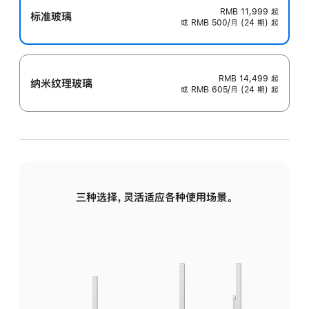
RMB 11,999
起
标准玻璃
或 RMB 500/月 (24 期) 起
RMB 14,499
起
纳米纹理玻璃
或 RMB 605/月 (24 期) 起
三种选择，灵活适应各种使用场景。
标