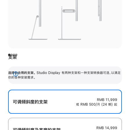
支架
选择你合用的支架。
Studio Display 有两种支架和一种支架转换器可选，以满足
展
你的各种安装需求。
开
RMB 11,999
可调倾斜度的支架
或 RMB 500/月 (24 期) 起
RMB 14,999
可调倾斜度及高‍度的支‍架