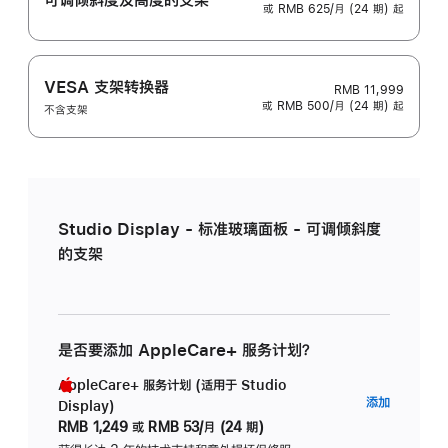
或 RMB 625/月 (24 期) 起
VESA 支架转换器
RMB 11,999
或 RMB 500/月 (24 期) 起
不含支架
Studio Display - 标准玻璃面板 - 可调倾斜度
的支架
是否要添加 AppleCare+ 服务计划？
AppleCare+ 服务计划 (适用于 Studio
AppleC
添加
Display)
服
RMB 1,249
或
RMB 53/月 (24 期)