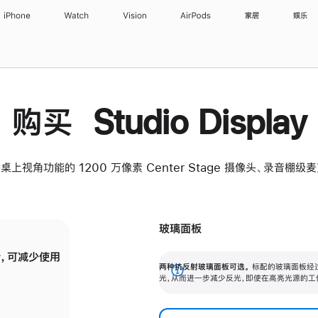
iPhone
Watch
Vision
AirPods
家居
娱乐
购买 Studio Display
桌上视角功能的 1200 万像素 Center Stage 摄像头、录音棚
玻璃面板
，可减少使用
纳米纹理玻璃面板可进一步减少反光，即使在
两种抗反射玻璃面板可选。
标配的玻璃面板经
。
有高亮光源的场所使用，也能保持出色画质。
展
光，从而进一步减少反光，即使在高亮光源的工
开