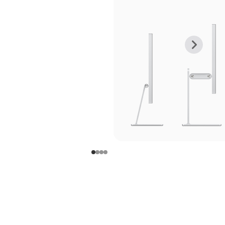
上
下
一
一
张
张
图
图
库
库
图
图
片
片
-
-
支
支
架
架