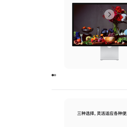
上
下
一
一
张
张
图
图
库
库
图
图
片
片
-
-
玻
玻
璃
璃
三种选择，灵活适应各种使
面
面
板
板