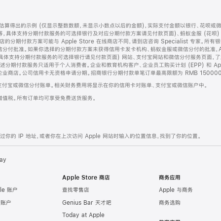
算得出的示例 (仅显示整数数额，未显示小数点以后的金额)，实际支付金额以银行、花呗或
等，具体支持分期付款服务的可选择银行及对应分期付款方案请见付款页面)、蚂蚁金服 (花呗
售店的分期付款方案可能与 Apple Store 在线商店不同，请到店咨询 Specialist 专
分付批准。如果你选择的分期付款方案未获得信用卡发卡机构、蚂蚁金服或微信分付的批准，Ap
具体支持分期付款服务的可选择银行请见付款页面) 网站、支付宝网站和微信分付服务页面，
期付款服务只适用于个人消费者。企业和教育机构客户、企业员工购买计划 (EPP) 和 Appl
企业商店。公司信用卡无资格申请分期。招商银行分期付款单笔订单最高限额为 RMB 150000
支付宝或微信分付账单。相关财务费用将显示在你的信用卡对账单、支付宝或微信账户中。
增值税。所有订单均可享受免费送货服务。
的 IP 地址，或者你在上次访问 Apple 网站时输入的位置信息，找到了你的位置。
ay
Apple Store 商店
商务应用
le 账户
查找零售店
Apple 与商务
e 账户
Genius Bar 天才吧
商务选购
Today at Apple