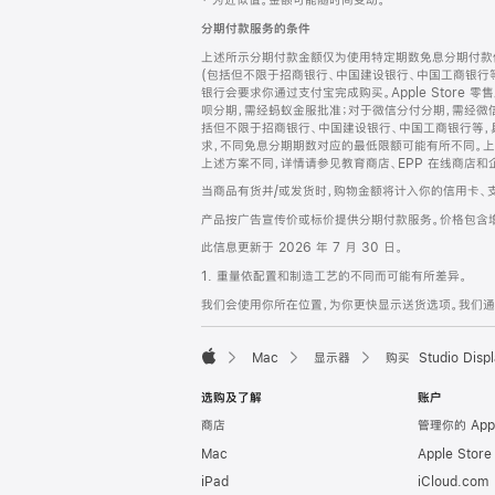
‡ 为近似值。金额可能随时间变动。
注
页
分期付款服务的条件
页
上述所示分期付款金额仅为使用特定期数免息分期付款估
脚
(包括但不限于招商银行、中国建设银行、中国工商银行
银行会要求你通过支付宝完成购买。Apple Store 零
呗分期，需经蚂蚁金服批准；对于微信分付分期，需经微信
括但不限于招商银行、中国建设银行、中国工商银行等，
求，不同免息分期期数对应的最低限额可能有所不同。上述分
上述方案不同，详情请参见教育商店、EPP 在线商店和
当商品有货并/或发货时，购物金额将计入你的信用卡、
产品按广告宣传价或标价提供分期付款服务。价格包含
此信息更新于 2026 年 7 月 30 日。
1. 重量依配置和制造工艺的不同而可能有所差异。
我们会使用你所在位置，为你更快显示送货选项。我们通过你
Mac
显示器
购买 Studio Displ
Apple
选购及了解
账户
商店
管理你的 App
Mac
Apple Stor
iPad
iCloud.com