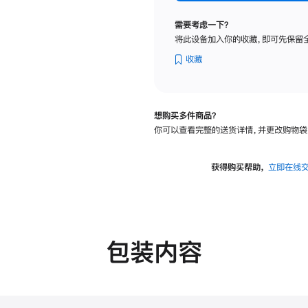
标
准
需要考虑一下？
玻
将此设备加入你的收藏，即可先保留
璃
面
收藏
板
-
可
想购买多件商品？
调
你可以查看完整的送货详情，并更改购物袋
倾
斜
度
获得购买帮助，
立即在线
的
支
架
的
分
包装内容
期
付
款
选
项)