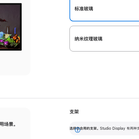
标准玻璃
纳米纹理玻璃
支架
用场景。
标配可调倾斜度的支架，提供 30 度的倾斜度
选
选择你合用的支架。
Studio Display
调节范围。
展