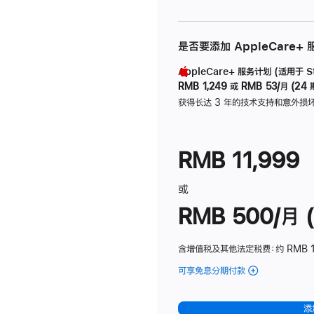
是否要添加 AppleCare+
AppleCare+ 服务计划 (适用于 Stu
RMB 1,249
或
RMB 53/月 (24 
获得长达 3 年的技术支持和意外损
RMB 11,999
或
RMB 500/月 (
含增值税及其他法定税费
：约 RMB 
可享免息分期付款
(Studio
Display
-
添