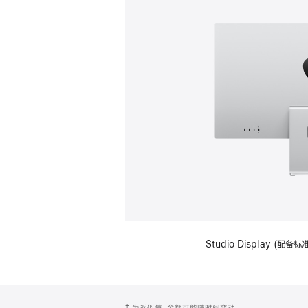
Studio Display (
网
脚