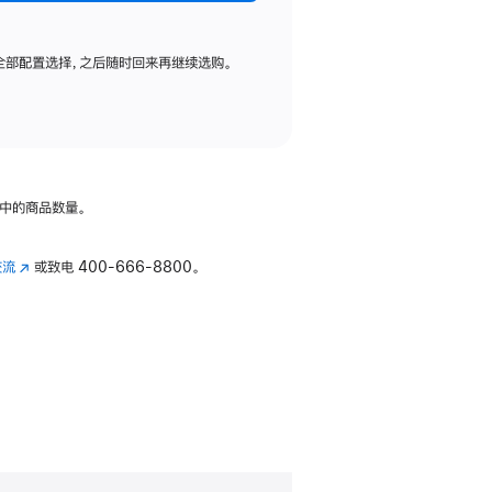
全部配置选择，之后随时回来再继续选购。
中的商品数量。
交流
(在
或致电
400-666-8800。
新
窗
口
中
打
开)