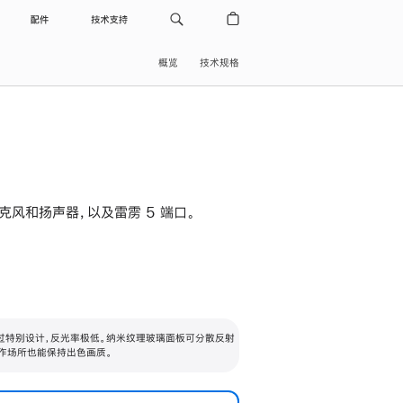
配件
技术支持
概览
技术规格
级麦克风和扬声器，以及雷雳 5 端口。
过特别设计，反光率极低。纳米纹理玻璃面板可分散反射
作场所也能保持出色画质。