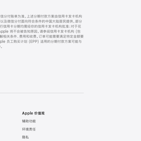
微信分付账单为准。上述分期付款方案由信用卡发卡机构
) 以及微信分付面向符合条件的中国大陆居民提供。部分
家。所有银行信用卡分期均需经你的信用卡发卡机构批准；对于花
ple 将不会被告知原因。请参阅信用卡发卡机构 (包
了解相关条件、费用和收费。订单可能需要满足特定金额要
e 员工购买计划 (EPP) 适用的分期付款方案可能与
。
Apple 价值观
辅助功能
环境责任
隐私