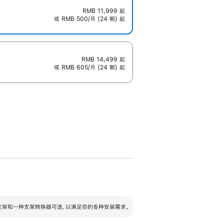
RMB 11,999
起
或 RMB 500/月 (24 期) 起
RMB 14,499
起
或 RMB 605/月 (24 期) 起
配可调倾斜度及高度的支架，额外增加 105
VESA 支架转换器
 有两种支架和一种支架转换器可选，以满足你的各种安装需求。
毫米的高度调节范围。
容的支架 (未随附)