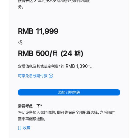
务
获得长达 3 年的技术支持和意外损坏保修服
务。
计
划
(适
RMB 11,999
用
于
或
Studio
RMB 500/月 (24 期)
Display
含增值税及其他法定税费
：约 RMB 1,390
脚
‡。
注
可享免息分期付款
(Studio
Display
-
添加到购物袋
标
准
需要考虑一下？
玻
将此设备加入你的收藏，即可先保留全部配置选择，之后随时
璃
回来再继续选购。
面
板
收藏
-