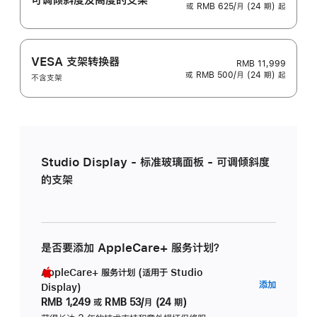
或 RMB 625/月 (24 期) 起
VESA 支架转换器
RMB 11,999
或 RMB 500/月 (24 期) 起
不含支架
Studio Display - 标准玻璃面板 - 可调倾斜度
的支架
是否要添加 AppleCare+ 服务计划？
AppleCare+ 服务计划 (适用于 Studio
AppleC
添加
Display)
服
RMB 1,249
或
RMB 53/月 (24 期)