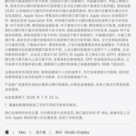
期付款方案由信用卡发卡机构 (包括但不限于招商银行、中国建设银行、中国工商银行
等，具体支持分期付款服务的可选择银行及对应分期付款方案请见付款页面)、蚂蚁金服
(花呗) 以及微信分付面向符合条件的中国大陆居民提供。部分银行会要求你通过支付
宝完成购买。Apple Store 零售店的分期付款方案可能与 Apple Store 在线商店不
同，请到店咨询 Specialist 专家。所有银行信用卡分期均需经你的信用卡发卡机构批
准；对于花呗分期，需经蚂蚁金服批准；对于微信分付分期，需经微信分付批准。如果你选
择的分期付款方案未获得信用卡发卡机构、蚂蚁金服或微信分付的批准，Apple 将不会
被告知原因。请参阅信用卡发卡机构 (包括但不限于招商银行、中国建设银行、中国工商
银行等，具体支持分期付款服务的可选择银行请见付款页面) 网站、支付宝网站和微信
分付服务页面，了解相关条件、费用和收费。订单可能需要满足特定金额要求，不同免息
分期期数对应的最低限额可能有所不同。上述分期付款服务只适用于个人消费者。企业
和教育机构客户、企业员工购买计划 (EPP) 和 Apple 员工购买计划 (EPP) 适用的分
期付款方案可能与上述方案不同，详情请参见教育商店、EPP 在线商店和企业商店。公
司信用卡无资格申请分期。招商银行分期付款单笔订单最高限额为 RMB 150000。
当商品有货并/或发货时，购物金额将计入你的信用卡、支付宝或微信分付账单。相关财
务费用将显示在你的信用卡对账单、支付宝或微信账户中。
产品按广告宣传价或标价提供分期付款服务。价格包含增值税。所有订单均可享受免费
送货服务。
此信息更新于 2026 年 7 月 30 日。
1. 重量依配置和制造工艺的不同而可能有所差异。
我们会使用你所在位置，为你更快显示送货选项。我们通过你的 IP 地址，或者你在上次
访问 Apple 网站时输入的位置信息，找到了你的位置。
Mac
显示器
购买 Studio Display