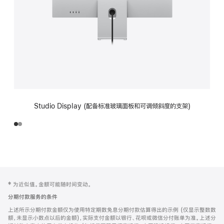
Studio Display (配备标准玻璃面板和可调倾斜度的支架)
网
脚
‡ 为近似值。金额可能随时间变动。
注
页
分期付款服务的条件
页
上述所示分期付款金额仅为使用特定期数免息分期付款估算得出的示例 (仅显示整数数
脚
额，未显示小数点以后的金额)，实际支付金额以银行、花呗或微信分付账单为准。上述分