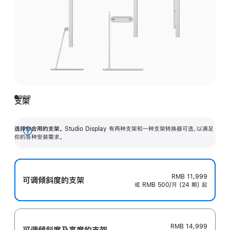
支架
选择你合用的支架。
Studio Display 有两种支架和一种支架转换器可选，以满足
展
你的各种安装需求。
开
RMB 11,999
可调倾斜度的支架
或 RMB 500/月 (24 期) 起
RMB 14,999
可调倾斜度及高‍度的支‍架