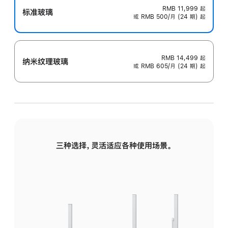
RMB 11,999
起
标准玻璃
或 RMB 500/月 (24 期) 起
RMB 14,499
起
纳米纹理玻璃
或 RMB 605/月 (24 期) 起
三种选择，灵活适应各种使用场景。
标