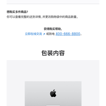
可
调
想购买多件商品？
倾
你可以查看完整的送货详情，并更改购物袋中的商品数量。
斜
度
的
获得购买帮助，
支
立即在线交流
(在
或致电
400-666-8800
。
架
新
的
窗
分
口
包装内容
期
中
付
打
款
开)
选
项)