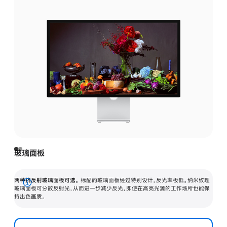
玻璃面板
两种抗反射玻璃面板可选。
标配的玻璃面板经过特别设计，反光率极低。纳米纹理
展
玻璃面板可分散反射光，从而进一步减少反光，即使在高亮光源的工作场所也能保
持出色画质。
开