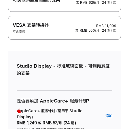
或 RMB 625/月 (24 期) 起
VESA 支架转换器
RMB 11,999
或 RMB 500/月 (24 期) 起
不含支架
Studio Display - 标准玻璃面板 - 可调倾斜度
的支架
是否要添加 AppleCare+ 服务计划？
AppleCare+ 服务计划 (适用于 Studio
AppleC
添加
Display)
服
RMB 1,249
或
RMB 53/月 (24 期)