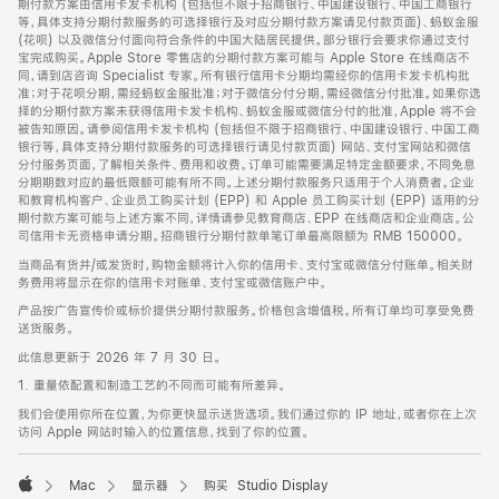
期付款方案由信用卡发卡机构 (包括但不限于招商银行、中国建设银行、中国工商银行
等，具体支持分期付款服务的可选择银行及对应分期付款方案请见付款页面)、蚂蚁金服
(花呗) 以及微信分付面向符合条件的中国大陆居民提供。部分银行会要求你通过支付
宝完成购买。Apple Store 零售店的分期付款方案可能与 Apple Store 在线商店不
同，请到店咨询 Specialist 专家。所有银行信用卡分期均需经你的信用卡发卡机构批
准；对于花呗分期，需经蚂蚁金服批准；对于微信分付分期，需经微信分付批准。如果你选
择的分期付款方案未获得信用卡发卡机构、蚂蚁金服或微信分付的批准，Apple 将不会
被告知原因。请参阅信用卡发卡机构 (包括但不限于招商银行、中国建设银行、中国工商
银行等，具体支持分期付款服务的可选择银行请见付款页面) 网站、支付宝网站和微信
分付服务页面，了解相关条件、费用和收费。订单可能需要满足特定金额要求，不同免息
分期期数对应的最低限额可能有所不同。上述分期付款服务只适用于个人消费者。企业
和教育机构客户、企业员工购买计划 (EPP) 和 Apple 员工购买计划 (EPP) 适用的分
期付款方案可能与上述方案不同，详情请参见教育商店、EPP 在线商店和企业商店。公
司信用卡无资格申请分期。招商银行分期付款单笔订单最高限额为 RMB 150000。
当商品有货并/或发货时，购物金额将计入你的信用卡、支付宝或微信分付账单。相关财
务费用将显示在你的信用卡对账单、支付宝或微信账户中。
产品按广告宣传价或标价提供分期付款服务。价格包含增值税。所有订单均可享受免费
送货服务。
此信息更新于 2026 年 7 月 30 日。
1. 重量依配置和制造工艺的不同而可能有所差异。
我们会使用你所在位置，为你更快显示送货选项。我们通过你的 IP 地址，或者你在上次
访问 Apple 网站时输入的位置信息，找到了你的位置。
Mac
显示器
购买 Studio Display