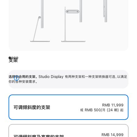
支架
选择你合用的支架。
Studio Display 有两种支架和一种支架转换器可选，以满足
展
你的各种安装需求。
开
RMB 11,999
可调倾斜度的支架
或 RMB 500/月 (24 期) 起
RMB 14,999
可调倾斜度及高‍度的支‍架