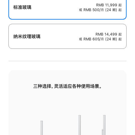
RMB 11,999
起
标准玻璃
或 RMB 500/月 (24 期) 起
RMB 14,499
起
纳米纹理玻璃
或 RMB 605/月 (24 期) 起
三种选择，灵活适应各种使用场景。
标