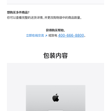
可
调
想购买多件商品？
倾
你可以查看完整的送货详情，并更改购物袋中的商品数量。
斜
度
的
获得购买帮助，
支
立即在线交流
(在
或致电
400-666-8800
。
架
新
的
窗
分
口
包装内容
期
中
付
打
款
开)
选
项)