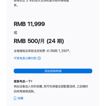
务
获得长达 3 年的技术支持和意外损坏保修服
务。
计
划
(适
RMB 11,999
用
于
或
Studio
RMB 500/月 (24 期)
Display
含增值税及其他法定税费
：约 RMB 1,390
脚
‡。
注
可享免息分期付款
(Studio
Display
-
添加到购物袋
标
准
需要考虑一下？
玻
将此设备加入你的收藏，即可先保留全部配置选择，之后随时
璃
回来再继续选购。
面
板
收藏
-