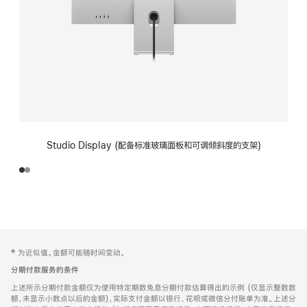
Studio Display (配备标准玻璃面板和可调倾斜度的支架)
网
脚
‡ 为近似值。金额可能随时间变动。
注
页
分期付款服务的条件
页
上述所示分期付款金额仅为使用特定期数免息分期付款估算得出的示例 (仅显示整数数
脚
额，未显示小数点以后的金额)，实际支付金额以银行、花呗或微信分付账单为准。上述分