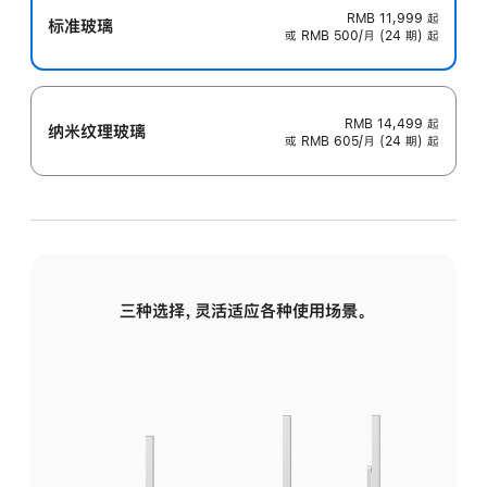
RMB 11,999
起
标准玻璃
或 RMB 500/月 (24 期) 起
RMB 14,499
起
纳米纹理玻璃
或 RMB 605/月 (24 期) 起
三种选择，灵活适应各种使用场景。
标