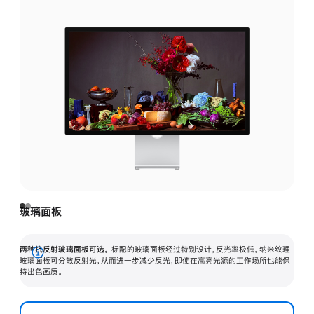
玻璃面板
两种抗反射玻璃面板可选。
标配的玻璃面板经过特别设计，反光率极低。纳米纹理
展
玻璃面板可分散反射光，从而进一步减少反光，即使在高亮光源的工作场所也能保
持出色画质。
开