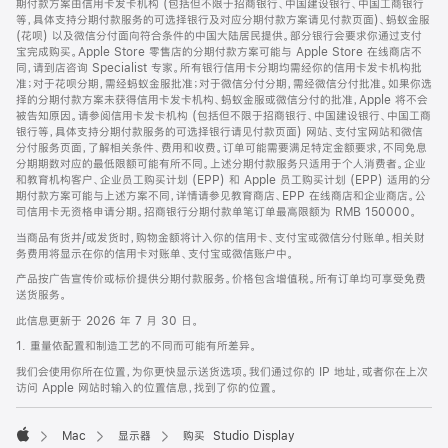
期付款方案由信用卡发卡机构 (包括但不限于招商银行、中国建设银行、中国工商银行
等，具体支持分期付款服务的可选择银行及对应分期付款方案请见付款页面)、蚂蚁金服
(花呗) 以及微信分付面向符合条件的中国大陆居民提供。部分银行会要求你通过支付
宝完成购买。Apple Store 零售店的分期付款方案可能与 Apple Store 在线商店不
同，请到店咨询 Specialist 专家。所有银行信用卡分期均需经你的信用卡发卡机构批
准；对于花呗分期，需经蚂蚁金服批准；对于微信分付分期，需经微信分付批准。如果你选
择的分期付款方案未获得信用卡发卡机构、蚂蚁金服或微信分付的批准，Apple 将不会
被告知原因。请参阅信用卡发卡机构 (包括但不限于招商银行、中国建设银行、中国工商
银行等，具体支持分期付款服务的可选择银行请见付款页面) 网站、支付宝网站和微信
分付服务页面，了解相关条件、费用和收费。订单可能需要满足特定金额要求，不同免息
分期期数对应的最低限额可能有所不同。上述分期付款服务只适用于个人消费者。企业
和教育机构客户、企业员工购买计划 (EPP) 和 Apple 员工购买计划 (EPP) 适用的分
期付款方案可能与上述方案不同，详情请参见教育商店、EPP 在线商店和企业商店。公
司信用卡无资格申请分期。招商银行分期付款单笔订单最高限额为 RMB 150000。
当商品有货并/或发货时，购物金额将计入你的信用卡、支付宝或微信分付账单。相关财
务费用将显示在你的信用卡对账单、支付宝或微信账户中。
产品按广告宣传价或标价提供分期付款服务。价格包含增值税。所有订单均可享受免费
送货服务。
此信息更新于 2026 年 7 月 30 日。
1. 重量依配置和制造工艺的不同而可能有所差异。
我们会使用你所在位置，为你更快显示送货选项。我们通过你的 IP 地址，或者你在上次
访问 Apple 网站时输入的位置信息，找到了你的位置。
Mac
显示器
购买 Studio Display