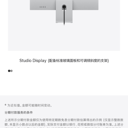
Studio Display (配备标准玻璃面板和可调倾斜度的支架)
网
脚
‡ 为近似值。金额可能随时间变动。
注
页
分期付款服务的条件
页
上述所示分期付款金额仅为使用特定期数免息分期付款估算得出的示例 (仅显示整数数
脚
额，未显示小数点以后的金额)，实际支付金额以银行、花呗或微信分付账单为准。上述分