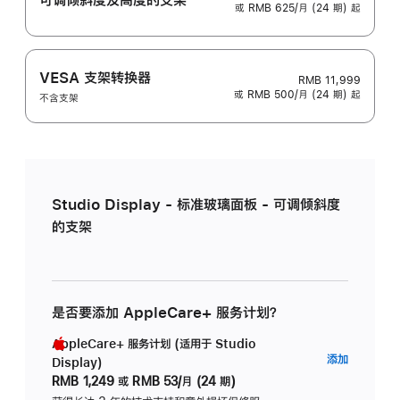
或 RMB 625/月 (24 期) 起
VESA 支架转换器
RMB 11,999
或 RMB 500/月 (24 期) 起
不含支架
Studio Display - 标准玻璃面板 - 可调倾斜度
的支架
是否要添加 AppleCare+ 服务计划？
AppleCare+ 服务计划 (适用于 Studio
AppleC
添加
Display)
服
RMB 1,249
或
RMB 53/月 (24 期)