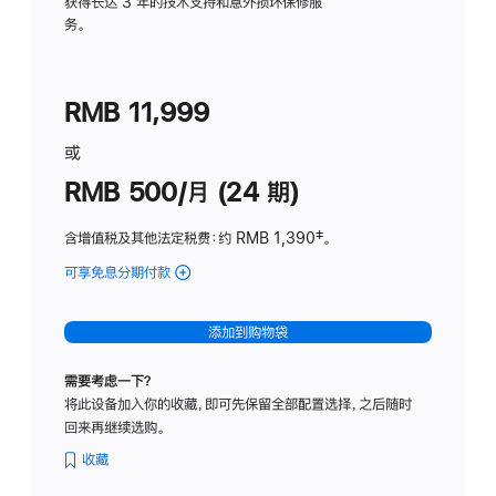
务
获得长达 3 年的技术支持和意外损坏保修服
务。
计
划
(适
RMB 11,999
用
于
或
Studio
RMB 500/月 (24 期)
Display
含增值税及其他法定税费
：约 RMB 1,390
脚
‡。
注
可享免息分期付款
(Studio
Display
-
添加到购物袋
标
准
需要考虑一下？
玻
将此设备加入你的收藏，即可先保留全部配置选择，之后随时
璃
回来再继续选购。
面
板
收藏
-