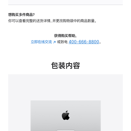
可
调
想购买多件商品？
倾
你可以查看完整的送货详情，并更改购物袋中的商品数量。
斜
度
的
获得购买帮助，
支
立即在线交流
(在
或致电
400-666-8800
。
架
新
的
窗
分
口
包装内容
期
中
付
打
款
开)
选
项)