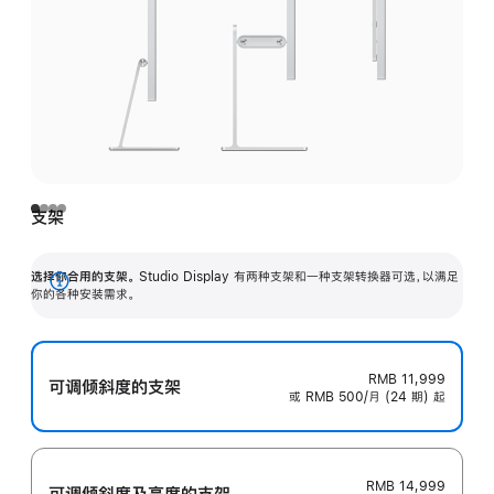
支架
选择你合用的支架。
Studio Display 有两种支架和一种支架转换器可选，以满足
展
你的各种安装需求。
开
RMB 11,999
可调倾斜度的支架
或 RMB 500/月 (24 期) 起
RMB 14,999
可调倾斜度及高‍度的支‍架