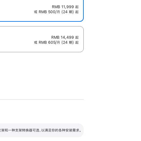
RMB 11,999
起
或 RMB 500/月 (24 期) 起
RMB 14,499
起
或 RMB 605/月 (24 期) 起
配可调倾斜度及高度的支架，额外增加 105
VESA 支架转换器
 有两种支架和一种支架转换器可选，以满足你的各种安装需求。
毫米的高度调节范围。
容的支架 (未随附)