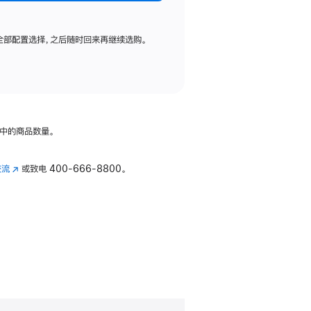
全部配置选择，之后随时回来再继续选购。
中的商品数量。
交流
(在
或致电
400-666-8800。
新
窗
口
中
打
开)