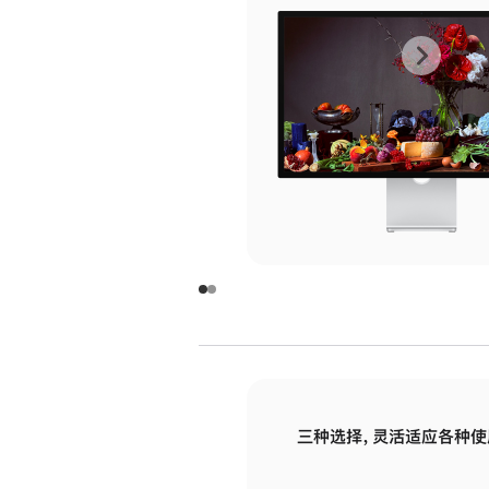
上
下
一
一
张
张
图
图
库
库
图
图
片
片
-
-
玻
玻
璃
璃
三种选择，灵活适应各种使
面
面
板
板