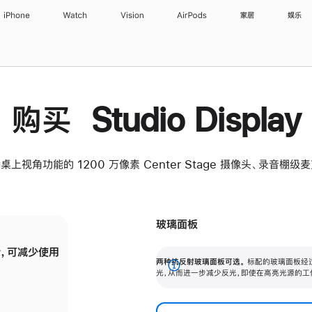
iPhone
Watch
Vision
AirPods
家居
娱乐
购买 Studio Display
桌上视角功能的 1200 万像素 Center Stage 摄像头、录音棚
玻璃面板
，可减少使用
纳米纹理玻璃面板可进一步减少反光，即使在
两种抗反射玻璃面板可选。
标配的玻璃面板经
。
有高亮光源的场所使用，也能保持出色画质。
展
光，从而进一步减少反光，即使在高亮光源的工
开