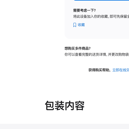
标
准
需要考虑一下？
玻
将此设备加入你的收藏，即可先保留
璃
面
收藏
板
-
可
想购买多件商品？
调
你可以查看完整的送货详情，并更改购物袋
倾
斜
度
获得购买帮助，
立即在线
的
支
架
的
分
包装内容
期
付
款
选
项)