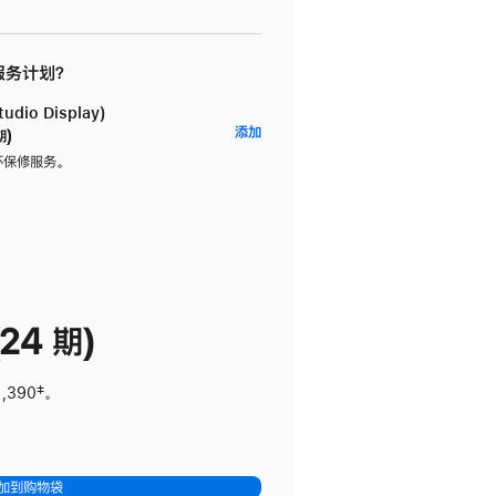
 服务计划？
dio Display)
AppleCare+
添加
期)
服
坏保修服务。
务
计
划
(适
用
于
24 期)
Studio
Display)
1,390
脚
‡。
注
加到购物袋