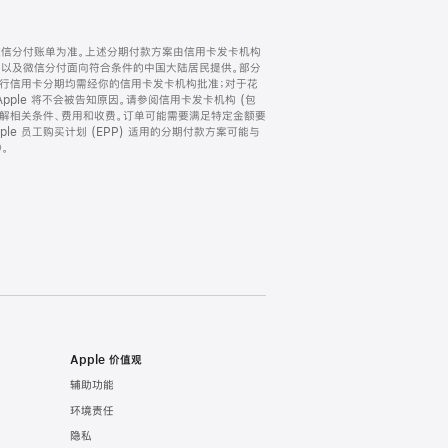
微信分付账单为准。上述分期付款方案由信用卡发卡机构
) 以及微信分付面向符合条件的中国大陆居民提供。部分
家。所有银行信用卡分期均需经你的信用卡发卡机构批准；对于花
ple 将不会被告知原因。请参阅信用卡发卡机构 (包
了解相关条件、费用和收费。订单可能需要满足特定金额要
e 员工购买计划 (EPP) 适用的分期付款方案可能与
。
Apple 价值观
辅助功能
环境责任
隐私