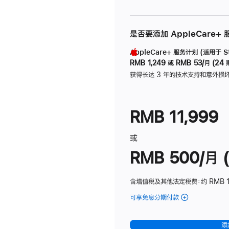
是否要添加 AppleCare+
AppleCare+ 服务计划 (适用于 Stu
RMB 1,249
或
RMB 53/月 (24 
获得长达 3 年的技术支持和意外损
RMB 11,999
或
RMB 500/月 (
含增值税及其他法定税费
：约 RMB 
可享免息分期付款
(Studio
Display
-
添