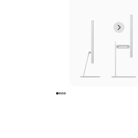
上
下
一
一
张
张
图
图
库
库
图
图
片
片
-
-
支
支
架
架