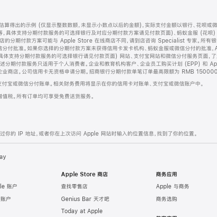
算得出的示例 (仅显示整数数额，未显示小数点以后的金额)，实际支付金额以银行、花呗或
等，具体支持分期付款服务的可选择银行及对应分期付款方案请见付款页面)、蚂蚁金服 (花呗
售店的分期付款方案可能与 Apple Store 在线商店不同，请到店咨询 Specialist 专
分付批准。如果你选择的分期付款方案未获得信用卡发卡机构、蚂蚁金服或微信分付的批准，Ap
具体支持分期付款服务的可选择银行请见付款页面) 网站、支付宝网站和微信分付服务页面，
期付款服务只适用于个人消费者。企业和教育机构客户、企业员工购买计划 (EPP) 和 Appl
企业商店。公司信用卡无资格申请分期。招商银行分期付款单笔订单最高限额为 RMB 150000
支付宝或微信分付账单。相关财务费用将显示在你的信用卡对账单、支付宝或微信账户中。
增值税。所有订单均可享受免费送货服务。
的 IP 地址，或者你在上次访问 Apple 网站时输入的位置信息，找到了你的位置。
ay
Apple Store 商店
商务应用
le 账户
查找零售店
Apple 与商务
e 账户
Genius Bar 天才吧
商务选购
Today at Apple