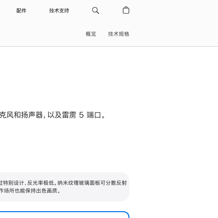
配件
技术支持
概览
技术规格
级麦克风和扬声器，以及雷雳 5 端口。
过特别设计，反光率极低。纳米纹理玻璃面板可分散反射
作场所也能保持出色画质。