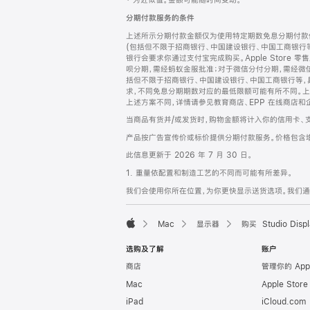
‡ 为近似值。金额可能随时间变动。
注
页
分期付款服务的条件
页
上述所示分期付款金额仅为使用特定期数免息分期付款估
脚
(包括但不限于招商银行、中国建设银行、中国工商银行
银行会要求你通过支付宝完成购买。Apple Store 零
呗分期，需经蚂蚁金服批准；对于微信分付分期，需经微信
括但不限于招商银行、中国建设银行、中国工商银行等，
求，不同免息分期期数对应的最低限额可能有所不同。上述分
上述方案不同，详情请参见教育商店、EPP 在线商店和
当商品有货并/或发货时，购物金额将计入你的信用卡、
产品按广告宣传价或标价提供分期付款服务。价格包含
此信息更新于 2026 年 7 月 30 日。
1. 重量依配置和制造工艺的不同而可能有所差异。
我们会使用你所在位置，为你更快显示送货选项。我们通过你
Mac
显示器
购买 Studio Displ
Apple
选购及了解
账户
商店
管理你的 App
Mac
Apple Stor
iPad
iCloud.com