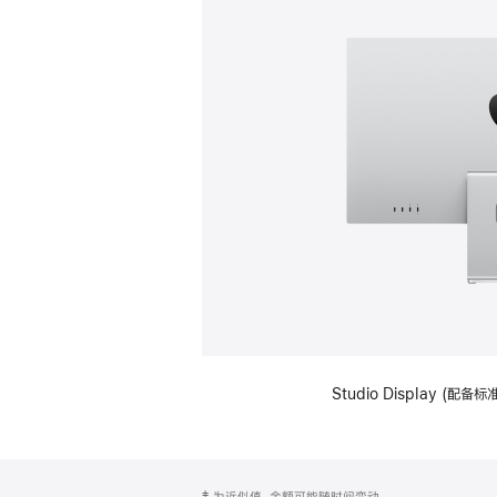
Studio Display (
网
脚