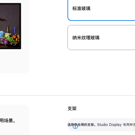
标准玻璃
纳米纹理玻璃
支架
用场景。
标配可调倾斜度的支架，提供 30 度的倾斜度
选
选择你合用的支架。
Studio Display
调节范围。
展