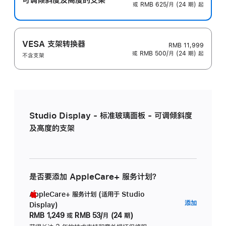
或 RMB 625/月 (24 期) 起
VESA 支架转换器
RMB 11,999
或 RMB 500/月 (24 期) 起
不含支架
Studio Display - 标准玻璃面板 - 可调倾斜度
及高度的支架
是否要添加 AppleCare+ 服务计划？
AppleCare+ 服务计划 (适用于 Studio
AppleC
添加
Display)
服
RMB 1,249
或
RMB 53/月 (24 期)