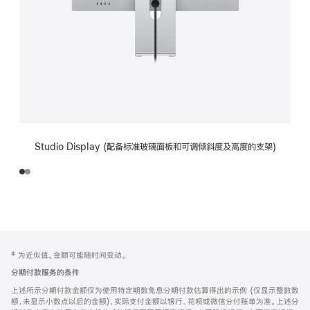
Studio Display (配备标准玻璃面板和可调倾斜度及高度的支架)
网
脚
‡ 为近似值。金额可能随时间变动。
注
页
分期付款服务的条件
页
上述所示分期付款金额仅为使用特定期数免息分期付款估算得出的示例 (仅显示整数数
脚
额，未显示小数点以后的金额)，实际支付金额以银行、花呗或微信分付账单为准。上述分