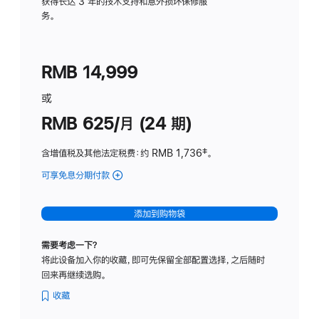
务
获得长达 3 年的技术支持和意外损坏保修服
务。
计
划
(适
RMB 14,999
用
于
或
Studio
RMB 625/月 (24 期)
Display
含增值税及其他法定税费
：约 RMB 1,736
脚
‡。
注
可享免息分期付款
(Studio
Display
-
添加到购物袋
标
准
需要考虑一下？
玻
将此设备加入你的收藏，即可先保留全部配置选择，之后随时
璃
回来再继续选购。
面
板
收藏
-