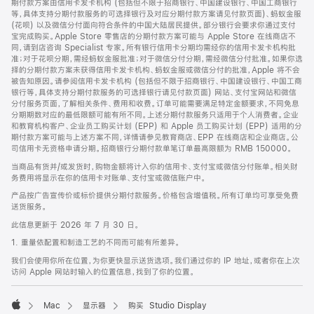
期付款方案由信用卡发卡机构 (包括但不限于招商银行、中国建设银行、中国工商银行
等，具体支持分期付款服务的可选择银行及对应分期付款方案请见付款页面)、蚂蚁金服
(花呗) 以及微信分付面向符合条件的中国大陆居民提供。部分银行会要求你通过支付
宝完成购买。Apple Store 零售店的分期付款方案可能与 Apple Store 在线商店不
同，请到店咨询 Specialist 专家。所有银行信用卡分期均需经你的信用卡发卡机构批
准；对于花呗分期，需经蚂蚁金服批准；对于微信分付分期，需经微信分付批准。如果你选
择的分期付款方案未获得信用卡发卡机构、蚂蚁金服或微信分付的批准，Apple 将不会
被告知原因。请参阅信用卡发卡机构 (包括但不限于招商银行、中国建设银行、中国工商
银行等，具体支持分期付款服务的可选择银行请见付款页面) 网站、支付宝网站和微信
分付服务页面，了解相关条件、费用和收费。订单可能需要满足特定金额要求，不同免息
分期期数对应的最低限额可能有所不同。上述分期付款服务只适用于个人消费者。企业
和教育机构客户、企业员工购买计划 (EPP) 和 Apple 员工购买计划 (EPP) 适用的分
期付款方案可能与上述方案不同，详情请参见教育商店、EPP 在线商店和企业商店。公
司信用卡无资格申请分期。招商银行分期付款单笔订单最高限额为 RMB 150000。
当商品有货并/或发货时，购物金额将计入你的信用卡、支付宝或微信分付账单。相关财
务费用将显示在你的信用卡对账单、支付宝或微信账户中。
产品按广告宣传价或标价提供分期付款服务。价格包含增值税。所有订单均可享受免费
送货服务。
此信息更新于 2026 年 7 月 30 日。
1. 重量依配置和制造工艺的不同而可能有所差异。
我们会使用你所在位置，为你更快显示送货选项。我们通过你的 IP 地址，或者你在上次
访问 Apple 网站时输入的位置信息，找到了你的位置。
Mac
显示器
购买 Studio Display