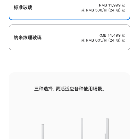
RMB 11,999
起
标准玻璃
或 RMB 500/月 (24 期) 起
RMB 14,499
起
纳米纹理玻璃
或 RMB 605/月 (24 期) 起
三种选择，灵活适应各种使用场景。
标