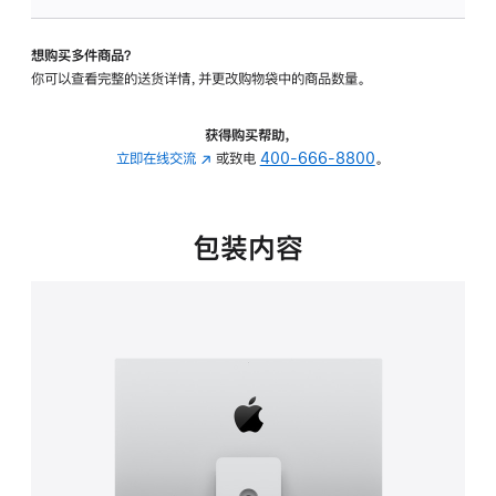
可
调
想购买多件商品？
倾
你可以查看完整的送货详情，并更改购物袋中的商品数量。
斜
度
及
获得购买帮助，
高
立即在线交流
(在
或致电
400-666-8800
。
度
新
的
窗
支
口
包装内容
架
中
的
打
分
开)
期
付
款
选
项)