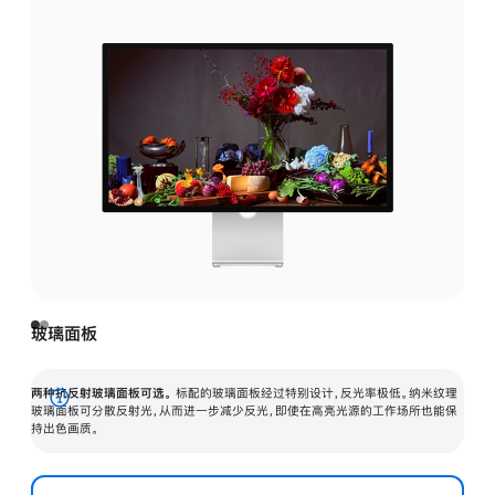
玻璃面板
两种抗反射玻璃面板可选。
标配的玻璃面板经过特别设计，反光率极低。纳米纹理
展
玻璃面板可分散反射光，从而进一步减少反光，即使在高亮光源的工作场所也能保
持出色画质。
开