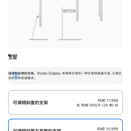
支架
选择你合用的支架。
Studio Display 有两种支架和一种支架转换器可选，以满足
展
你的各种安装需求。
开
RMB 11,999
可调倾斜度的支架
或 RMB 500/月 (24 期) 起
RMB 14,999
可调倾斜度及高‍度的支‍架