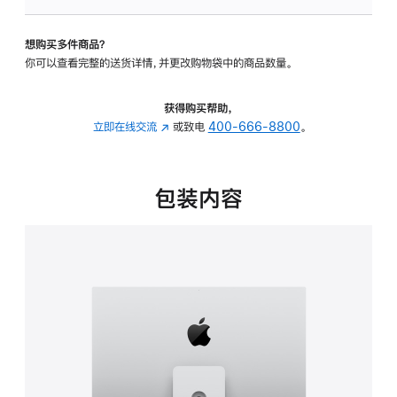
可
调
想购买多件商品？
倾
你可以查看完整的送货详情，并更改购物袋中的商品数量。
斜
度
及
获得购买帮助，
高
立即在线交流
(在
或致电
400-666-8800
。
度
新
的
窗
支
口
包装内容
架
中
的
打
分
开)
期
付
款
选
项)