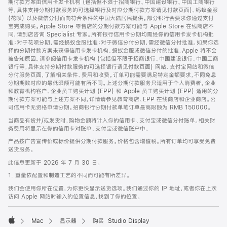
期付款方案由信用卡发卡机构 (包括但不限于招商银行、中国建设银行、中国工商银行
等，具体支持分期付款服务的可选择银行及对应分期付款方案请见付款页面)、蚂蚁金服
(花呗) 以及微信分付面向符合条件的中国大陆居民提供。部分银行会要求你通过支付
宝完成购买。Apple Store 零售店的分期付款方案可能与 Apple Store 在线商店不
同，请到店咨询 Specialist 专家。所有银行信用卡分期均需经你的信用卡发卡机构批
准；对于花呗分期，需经蚂蚁金服批准；对于微信分付分期，需经微信分付批准。如果你选
择的分期付款方案未获得信用卡发卡机构、蚂蚁金服或微信分付的批准，Apple 将不会
被告知原因。请参阅信用卡发卡机构 (包括但不限于招商银行、中国建设银行、中国工商
银行等，具体支持分期付款服务的可选择银行请见付款页面) 网站、支付宝网站和微信
分付服务页面，了解相关条件、费用和收费。订单可能需要满足特定金额要求，不同免息
分期期数对应的最低限额可能有所不同。上述分期付款服务只适用于个人消费者。企业
和教育机构客户、企业员工购买计划 (EPP) 和 Apple 员工购买计划 (EPP) 适用的分
期付款方案可能与上述方案不同，详情请参见教育商店、EPP 在线商店和企业商店。公
司信用卡无资格申请分期。招商银行分期付款单笔订单最高限额为 RMB 150000。
当商品有货并/或发货时，购物金额将计入你的信用卡、支付宝或微信分付账单。相关财
务费用将显示在你的信用卡对账单、支付宝或微信账户中。
产品按广告宣传价或标价提供分期付款服务。价格包含增值税。所有订单均可享受免费
送货服务。
此信息更新于 2026 年 7 月 30 日。
1. 重量依配置和制造工艺的不同而可能有所差异。
我们会使用你所在位置，为你更快显示送货选项。我们通过你的 IP 地址，或者你在上次
访问 Apple 网站时输入的位置信息，找到了你的位置。
Mac
显示器
购买 Studio Display