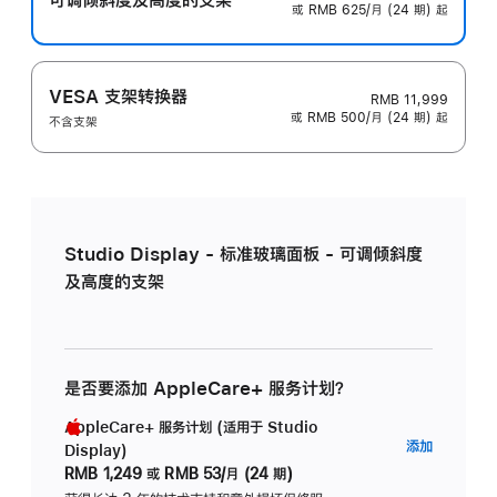
或 RMB 625/月 (24 期) 起
VESA 支架转换器
RMB 11,999
或 RMB 500/月 (24 期) 起
不含支架
Studio Display - 标准玻璃面板 - 可调倾斜度
及高度的支架
是否要添加 AppleCare+ 服务计划？
AppleCare+ 服务计划 (适用于 Studio
AppleC
添加
Display)
服
RMB 1,249
或
RMB 53/月 (24 期)