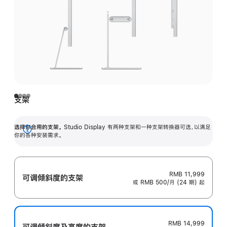
支架
选择你合用的支架。
Studio Display 有两种支架和一种支架转换器可选，以满足
展
你的各种安装需求。
开
RMB 11,999
可调倾斜度的支架
或 RMB 500/月 (24 期) 起
RMB 14,999
可调倾斜度及高‍度的支‍架