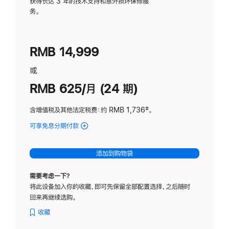
务
获得长达 3 年的技术支持和意外损坏保修服
务。
计
划
(适
RMB 14,999
用
于
或
Studio
RMB 625/月 (24 期)
Display
含增值税及其他法定税费
：约 RMB 1,736
脚
‡。
注
可享免息分期付款
(Studio
Display
-
添加到购物袋
标
准
需要考虑一下？
玻
将此设备加入你的收藏，即可先保留全部配置选择，之后随时
璃
回来再继续选购。
面
板
收藏
-