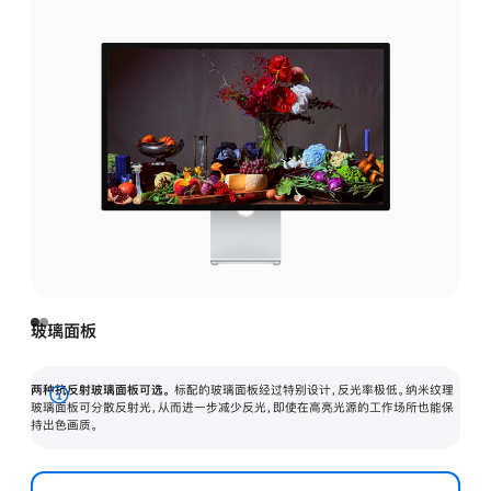
玻璃面板
两种抗反射玻璃面板可选。
标配的玻璃面板经过特别设计，反光率极低。纳米纹理
展
玻璃面板可分散反射光，从而进一步减少反光，即使在高亮光源的工作场所也能保
持出色画质。
开