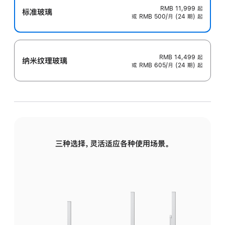
RMB 11,999
起
标准玻璃
或 RMB 500/月 (24 期) 起
RMB 14,499
起
纳米纹理玻璃
或 RMB 605/月 (24 期) 起
三种选择，灵活适应各种使用场景。
标