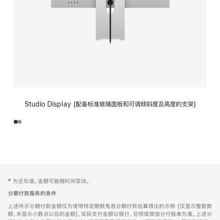
Studio Display (配备标准玻璃面板和可调倾斜度及高度的支架)
网
脚
‡ 为近似值。金额可能随时间变动。
注
页
分期付款服务的条件
页
上述所示分期付款金额仅为使用特定期数免息分期付款估算得出的示例 (仅显示整数数
脚
额，未显示小数点以后的金额)，实际支付金额以银行、花呗或微信分付账单为准。上述分