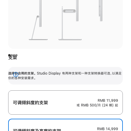
支架
选择你合用的支架。
Studio Display 有两种支架和一种支架转换器可选，以满足
展
你的各种安装需求。
开
RMB 11,999
可调倾斜度的支架
或 RMB 500/月 (24 期) 起
RMB 14,999
可调倾斜度及高‍度的支‍架