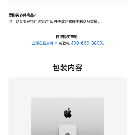
可
调
想购买多件商品？
倾
你可以查看完整的送货详情，并更改购物袋中的商品数量。
斜
度
及
获得购买帮助，
高
立即在线交流
(在
或致电
400-666-8800
。
度
新
的
窗
支
口
包装内容
架
中
的
打
分
开)
期
付
款
选
项)