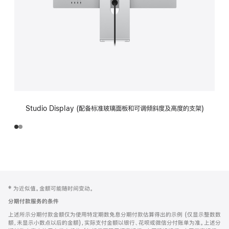
Studio Display (配备标准玻璃面板和可调倾斜度及高度的支架)
网
脚
‡ 为近似值。金额可能随时间变动。
注
页
分期付款服务的条件
页
上述所示分期付款金额仅为使用特定期数免息分期付款估算得出的示例 (仅显示整数数
脚
额，未显示小数点以后的金额)，实际支付金额以银行、花呗或微信分付账单为准。上述分