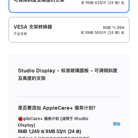
或 RMB 625/月 (24 期) 起
VESA 支架转换器
RMB 11,999
或 RMB 500/月 (24 期) 起
不含支架
Studio Display - 标准玻璃面板 - 可调倾斜度
及高度的支架
是否要添加 AppleCare+ 服务计划？
AppleCare+ 服务计划 (适用于 Studio
AppleC
添加
Display)
服
RMB 1,249
或
RMB 53/月 (24 期)