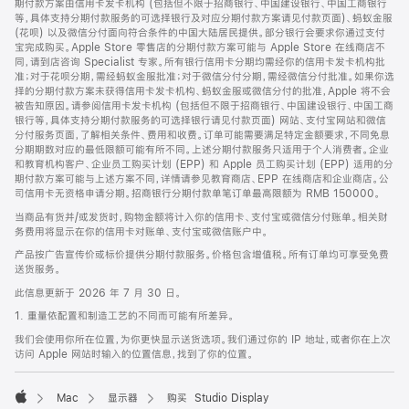
期付款方案由信用卡发卡机构 (包括但不限于招商银行、中国建设银行、中国工商银行
等，具体支持分期付款服务的可选择银行及对应分期付款方案请见付款页面)、蚂蚁金服
(花呗) 以及微信分付面向符合条件的中国大陆居民提供。部分银行会要求你通过支付
宝完成购买。Apple Store 零售店的分期付款方案可能与 Apple Store 在线商店不
同，请到店咨询 Specialist 专家。所有银行信用卡分期均需经你的信用卡发卡机构批
准；对于花呗分期，需经蚂蚁金服批准；对于微信分付分期，需经微信分付批准。如果你选
择的分期付款方案未获得信用卡发卡机构、蚂蚁金服或微信分付的批准，Apple 将不会
被告知原因。请参阅信用卡发卡机构 (包括但不限于招商银行、中国建设银行、中国工商
银行等，具体支持分期付款服务的可选择银行请见付款页面) 网站、支付宝网站和微信
分付服务页面，了解相关条件、费用和收费。订单可能需要满足特定金额要求，不同免息
分期期数对应的最低限额可能有所不同。上述分期付款服务只适用于个人消费者。企业
和教育机构客户、企业员工购买计划 (EPP) 和 Apple 员工购买计划 (EPP) 适用的分
期付款方案可能与上述方案不同，详情请参见教育商店、EPP 在线商店和企业商店。公
司信用卡无资格申请分期。招商银行分期付款单笔订单最高限额为 RMB 150000。
当商品有货并/或发货时，购物金额将计入你的信用卡、支付宝或微信分付账单。相关财
务费用将显示在你的信用卡对账单、支付宝或微信账户中。
产品按广告宣传价或标价提供分期付款服务。价格包含增值税。所有订单均可享受免费
送货服务。
此信息更新于 2026 年 7 月 30 日。
1. 重量依配置和制造工艺的不同而可能有所差异。
我们会使用你所在位置，为你更快显示送货选项。我们通过你的 IP 地址，或者你在上次
访问 Apple 网站时输入的位置信息，找到了你的位置。
Mac
显示器
购买 Studio Display