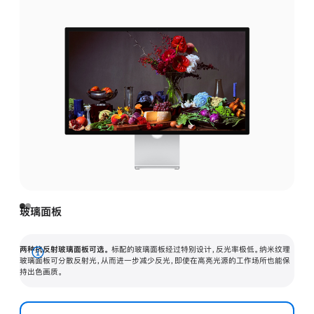
玻璃面板
两种抗反射玻璃面板可选。
标配的玻璃面板经过特别设计，反光率极低。纳米纹理
展
玻璃面板可分散反射光，从而进一步减少反光，即使在高亮光源的工作场所也能保
持出色画质。
开