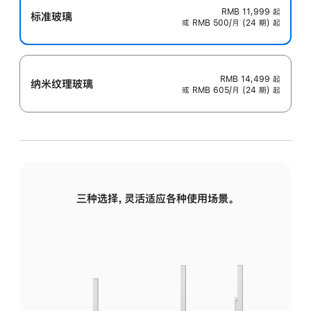
RMB 11,999
起
标准玻璃
或 RMB 500/月 (24 期) 起
RMB 14,499
起
纳米纹理玻璃
或 RMB 605/月 (24 期) 起
三种选择，灵活适应各种使用场景。
标