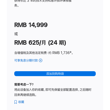
务
获得长达 3 年的技术支持和意外损坏保修服
务。
计
划
(适
RMB 14,999
用
于
或
Studio
RMB 625/月 (24 期)
Display
含增值税及其他法定税费
：约 RMB 1,736
脚
‡。
注
可享免息分期付款
(Studio
Display
-
添加到购物袋
标
准
需要考虑一下？
玻
将此设备加入你的收藏，即可先保留全部配置选择，之后随时
璃
回来再继续选购。
面
板
收藏
-