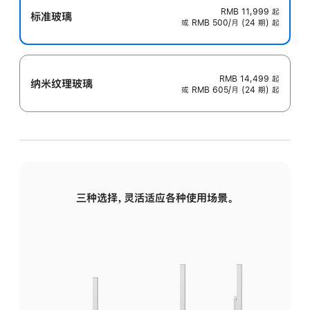
RMB 11,999
起
标准玻璃
或 RMB 500/月 (24 期) 起
RMB 14,499
起
纳米纹理玻璃
或 RMB 605/月 (24 期) 起
三种选择，灵活适应各种使用场景。
标