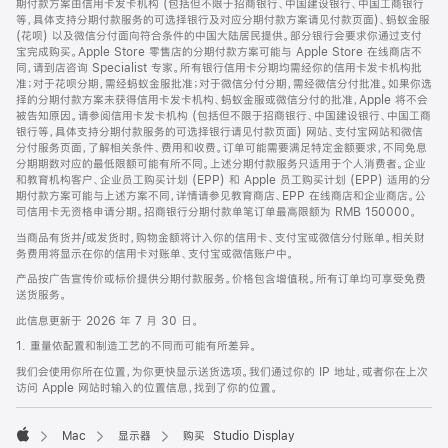
期付款方案由信用卡发卡机构 (包括但不限于招商银行、中国建设银行、中国工商银行
等，具体支持分期付款服务的可选择银行及对应分期付款方案请见付款页面)、蚂蚁金服
(花呗) 以及微信分付面向符合条件的中国大陆居民提供。部分银行会要求你通过支付
宝完成购买。Apple Store 零售店的分期付款方案可能与 Apple Store 在线商店不
同，请到店咨询 Specialist 专家。所有银行信用卡分期均需经你的信用卡发卡机构批
准；对于花呗分期，需经蚂蚁金服批准；对于微信分付分期，需经微信分付批准。如果你选
择的分期付款方案未获得信用卡发卡机构、蚂蚁金服或微信分付的批准，Apple 将不会
被告知原因。请参阅信用卡发卡机构 (包括但不限于招商银行、中国建设银行、中国工商
银行等，具体支持分期付款服务的可选择银行请见付款页面) 网站、支付宝网站和微信
分付服务页面，了解相关条件、费用和收费。订单可能需要满足特定金额要求，不同免息
分期期数对应的最低限额可能有所不同。上述分期付款服务只适用于个人消费者。企业
和教育机构客户、企业员工购买计划 (EPP) 和 Apple 员工购买计划 (EPP) 适用的分
期付款方案可能与上述方案不同，详情请参见教育商店、EPP 在线商店和企业商店。公
司信用卡无资格申请分期。招商银行分期付款单笔订单最高限额为 RMB 150000。
当商品有货并/或发货时，购物金额将计入你的信用卡、支付宝或微信分付账单。相关财
务费用将显示在你的信用卡对账单、支付宝或微信账户中。
产品按广告宣传价或标价提供分期付款服务。价格包含增值税。所有订单均可享受免费
送货服务。
此信息更新于 2026 年 7 月 30 日。
1. 重量依配置和制造工艺的不同而可能有所差异。
我们会使用你所在位置，为你更快显示送货选项。我们通过你的 IP 地址，或者你在上次
访问 Apple 网站时输入的位置信息，找到了你的位置。
Mac
显示器
购买 Studio Display