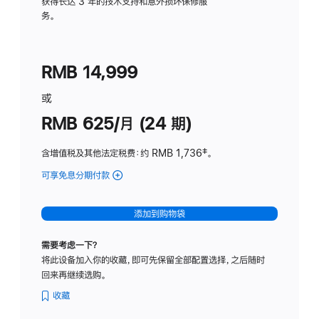
务
获得长达 3 年的技术支持和意外损坏保修服
务。
计
划
(适
RMB 14,999
用
于
或
Studio
RMB 625/月 (24 期)
Display
含增值税及其他法定税费
：约 RMB 1,736
脚
‡。
注
可享免息分期付款
(Studio
Display
-
添加到购物袋
标
准
需要考虑一下？
玻
将此设备加入你的收藏，即可先保留全部配置选择，之后随时
璃
回来再继续选购。
面
板
收藏
-