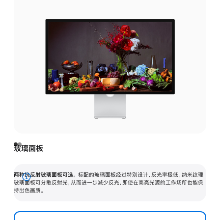
玻璃面板
两种抗反射玻璃面板可选。
标配的玻璃面板经过特别设计，反光率极低。纳米纹理
展
玻璃面板可分散反射光，从而进一步减少反光，即使在高亮光源的工作场所也能保
持出色画质。
开