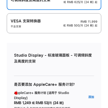
或 RMB 625/月 (24 期) 起
VESA 支架转换器
RMB 11,999
或 RMB 500/月 (24 期) 起
不含支架
Studio Display - 标准玻璃面板 - 可调倾斜度
及高度的支架
是否要添加 AppleCare+ 服务计划？
AppleCare+ 服务计划 (适用于 Studio
AppleC
添加
Display)
服
RMB 1,249
或
RMB 53/月 (24 期)