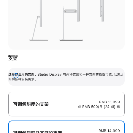
支架
选择你合用的支架。
Studio Display 有两种支架和一种支架转换器可选，以满足
展
你的各种安装需求。
开
RMB 11,999
可调倾斜度的支架
或 RMB 500/月 (24 期) 起
RMB 14,999
可调倾斜度及高‍度的支‍架