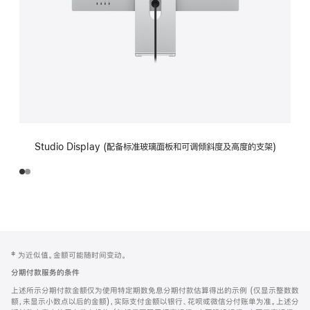
Studio Display (配备标准玻璃面板和可调倾斜度及高度的支架)
网
脚
‡ 为近似值。金额可能随时间变动。
注
页
分期付款服务的条件
页
上述所示分期付款金额仅为使用特定期数免息分期付款估算得出的示例 (仅显示整数数
脚
额，未显示小数点以后的金额)，实际支付金额以银行、花呗或微信分付账单为准。上述分