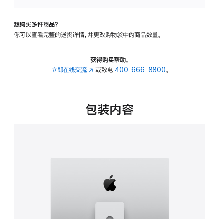
可
调
想购买多件商品？
倾
你可以查看完整的送货详情，并更改购物袋中的商品数量。
斜
度
及
获得购买帮助，
高
立即在线交流
(在
或致电
400-666-8800
。
度
新
的
窗
支
口
包装内容
架
中
的
打
分
开)
期
付
款
选
项)