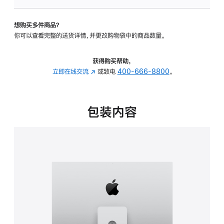
可
调
想购买多件商品？
倾
你可以查看完整的送货详情，并更改购物袋中的商品数量。
斜
度
及
获得购买帮助，
高
立即在线交流
(在
或致电
400-666-8800
。
度
新
的
窗
支
口
包装内容
架
中
的
打
分
开)
期
付
款
选
项)