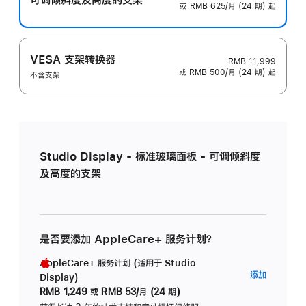
或 RMB 625/月 (24 期) 起
VESA 支架转换器
RMB 11,999
或 RMB 500/月 (24 期) 起
不含支架
Studio Display - 标准玻璃面板 - 可调倾斜度
及高度的支架
是否要添加 AppleCare+ 服务计划？
AppleCare+ 服务计划 (适用于 Studio
AppleC
添加
Display)
服
RMB 1,249
或
RMB 53/月 (24 期)