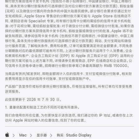
期付款方案由信用卡发卡机构 (包括但不限于招商银行、中国建设银行、中国工商银行
等，具体支持分期付款服务的可选择银行及对应分期付款方案请见付款页面)、蚂蚁金服
(花呗) 以及微信分付面向符合条件的中国大陆居民提供。部分银行会要求你通过支付
宝完成购买。Apple Store 零售店的分期付款方案可能与 Apple Store 在线商店不
同，请到店咨询 Specialist 专家。所有银行信用卡分期均需经你的信用卡发卡机构批
准；对于花呗分期，需经蚂蚁金服批准；对于微信分付分期，需经微信分付批准。如果你选
择的分期付款方案未获得信用卡发卡机构、蚂蚁金服或微信分付的批准，Apple 将不会
被告知原因。请参阅信用卡发卡机构 (包括但不限于招商银行、中国建设银行、中国工商
银行等，具体支持分期付款服务的可选择银行请见付款页面) 网站、支付宝网站和微信
分付服务页面，了解相关条件、费用和收费。订单可能需要满足特定金额要求，不同免息
分期期数对应的最低限额可能有所不同。上述分期付款服务只适用于个人消费者。企业
和教育机构客户、企业员工购买计划 (EPP) 和 Apple 员工购买计划 (EPP) 适用的分
期付款方案可能与上述方案不同，详情请参见教育商店、EPP 在线商店和企业商店。公
司信用卡无资格申请分期。招商银行分期付款单笔订单最高限额为 RMB 150000。
当商品有货并/或发货时，购物金额将计入你的信用卡、支付宝或微信分付账单。相关财
务费用将显示在你的信用卡对账单、支付宝或微信账户中。
产品按广告宣传价或标价提供分期付款服务。价格包含增值税。所有订单均可享受免费
送货服务。
此信息更新于 2026 年 7 月 30 日。
1. 重量依配置和制造工艺的不同而可能有所差异。
我们会使用你所在位置，为你更快显示送货选项。我们通过你的 IP 地址，或者你在上次
访问 Apple 网站时输入的位置信息，找到了你的位置。
Mac
显示器
购买 Studio Display