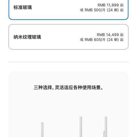
RMB 11,999
起
标准玻璃
或 RMB 500/月 (24 期) 起
RMB 14,499
起
纳米纹理玻璃
或 RMB 605/月 (24 期) 起
三种选择，灵活适应各种使用场景。
标