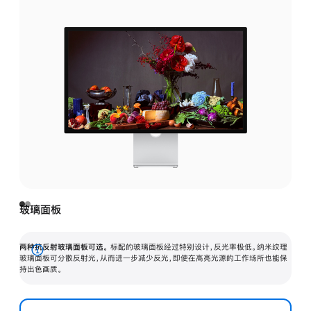
玻璃面板
两种抗反射玻璃面板可选。
标配的玻璃面板经过特别设计，反光率极低。纳米纹理
展
玻璃面板可分散反射光，从而进一步减少反光，即使在高亮光源的工作场所也能保
持出色画质。
开