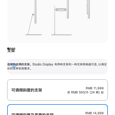
支架
选择你合用的支架。
Studio Display 有两种支架和一种支架转换器可选，以满足
展
你的各种安装需求。
开
RMB 11,999
可调倾斜度的支架
或 RMB 500/月 (24 期) 起
RMB 14,999
可调倾斜度及高‍度的支‍架