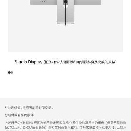
Studio Display (配备标准玻璃面板和可调倾斜度及高度的支架)
网
脚
‡ 为近似值。金额可能随时间变动。
注
页
分期付款服务的条件
页
上述所示分期付款金额仅为使用特定期数免息分期付款估算得出的示例 (仅显示整数数
脚
额，未显示小数点以后的金额)，实际支付金额以银行、花呗或微信分付账单为准。上述分