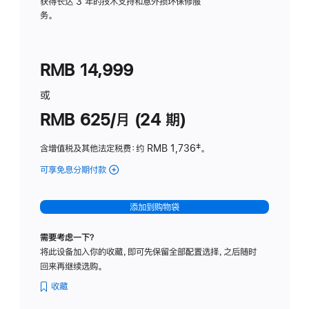
务
获得长达 3 年的技术支持和意外损坏保修服
务。
计
划
(适
RMB 14,999
用
于
或
Studio
RMB 625/月 (24 期)
Display
含增值税及其他法定税费
：约 RMB 1,736
脚
‡。
注
可享免息分期付款
(Studio
Display
-
添加到购物袋
标
准
需要考虑一下？
玻
将此设备加入你的收藏，即可先保留全部配置选择，之后随时
璃
回来再继续选购。
面
板
收藏
-