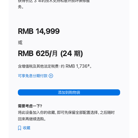
务
获得长达 3 年的技术支持和意外损坏保修服
务。
计
划
(适
RMB 14,999
用
于
或
Studio
RMB 625/月 (24 期)
Display
含增值税及其他法定税费
：约 RMB 1,736
脚
‡。
注
可享免息分期付款
(Studio
Display
-
添加到购物袋
标
准
需要考虑一下？
玻
将此设备加入你的收藏，即可先保留全部配置选择，之后随时
璃
回来再继续选购。
面
板
收藏
-