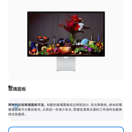
玻璃面板
两种抗反射玻璃面板可选。
标配的玻璃面板经过特别设计，反光率极低。纳米纹理
展
玻璃面板可分散反射光，从而进一步减少反光，即使在高亮光源的工作场所也能保
持出色画质。
开