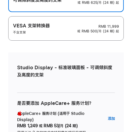
或 RMB 625/月 (24 期) 起
VESA 支架转换器
RMB 11,999
或 RMB 500/月 (24 期) 起
不含支架
Studio Display - 标准玻璃面板 - 可调倾斜度
及高度的支架
是否要添加 AppleCare+ 服务计划？
AppleCare+ 服务计划 (适用于 Studio
AppleC
添加
Display)
服
RMB 1,249
或
RMB 53/月 (24 期)