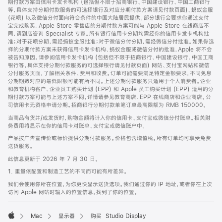
期付款方案由信用卡发卡机构 (包括但不限于招商银行、中国建设银行、中国工商银行
等，具体支持分期付款服务的可选择银行及对应分期付款方案请见付款页面)、蚂蚁金服
(花呗) 以及微信分付面向符合条件的中国大陆居民提供。部分银行会要求你通过支付
宝完成购买。Apple Store 零售店的分期付款方案可能与 Apple Store 在线商店不
同，请到店咨询 Specialist 专家。所有银行信用卡分期均需经你的信用卡发卡机构批
准；对于花呗分期，需经蚂蚁金服批准；对于微信分付分期，需经微信分付批准。如果你选
择的分期付款方案未获得信用卡发卡机构、蚂蚁金服或微信分付的批准，Apple 将不会
被告知原因。请参阅信用卡发卡机构 (包括但不限于招商银行、中国建设银行、中国工商
银行等，具体支持分期付款服务的可选择银行请见付款页面) 网站、支付宝网站和微信
分付服务页面，了解相关条件、费用和收费。订单可能需要满足特定金额要求，不同免息
分期期数对应的最低限额可能有所不同。上述分期付款服务只适用于个人消费者。企业
和教育机构客户、企业员工购买计划 (EPP) 和 Apple 员工购买计划 (EPP) 适用的分
期付款方案可能与上述方案不同，详情请参见教育商店、EPP 在线商店和企业商店。公
司信用卡无资格申请分期。招商银行分期付款单笔订单最高限额为 RMB 150000。
当商品有货并/或发货时，购物金额将计入你的信用卡、支付宝或微信分付账单。相关财
务费用将显示在你的信用卡对账单、支付宝或微信账户中。
产品按广告宣传价或标价提供分期付款服务。价格包含增值税。所有订单均可享受免费
送货服务。
此信息更新于 2026 年 7 月 30 日。
1. 重量依配置和制造工艺的不同而可能有所差异。
我们会使用你所在位置，为你更快显示送货选项。我们通过你的 IP 地址，或者你在上次
访问 Apple 网站时输入的位置信息，找到了你的位置。
Mac
显示器
购买 Studio Display