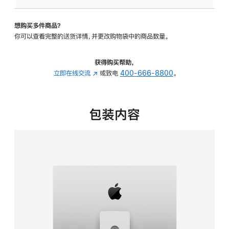
可
调
想购买多件商品？
倾
你可以查看完整的送货详情，并更改购物袋中的商品数量。
斜
度
及
获得购买帮助，
高
立即在线交流
(在
或致电
400-666-8800
。
度
新
的
窗
支
口
包装内容
架
中
的
打
分
开)
期
付
款
选
项)