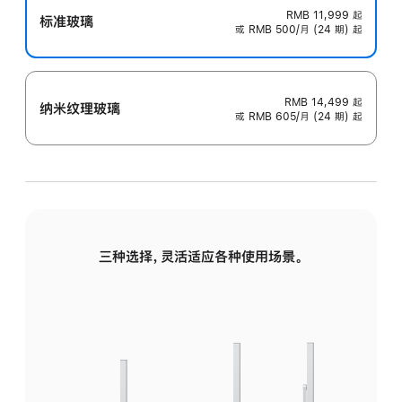
RMB 11,999
起
标准玻璃
或 RMB 500/月 (24 期) 起
RMB 14,499
起
纳米纹理玻璃
或 RMB 605/月 (24 期) 起
三种选择，灵活适应各种使用场景。
标