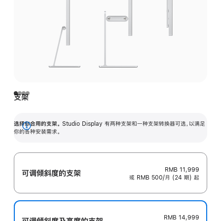
支架
选择你合用的支架。
Studio Display 有两种支架和一种支架转换器可选，以满足
展
你的各种安装需求。
开
RMB 11,999
可调倾斜度的支架
或 RMB 500/月 (24 期) 起
RMB 14,999
可调倾斜度及高‍度的支‍架