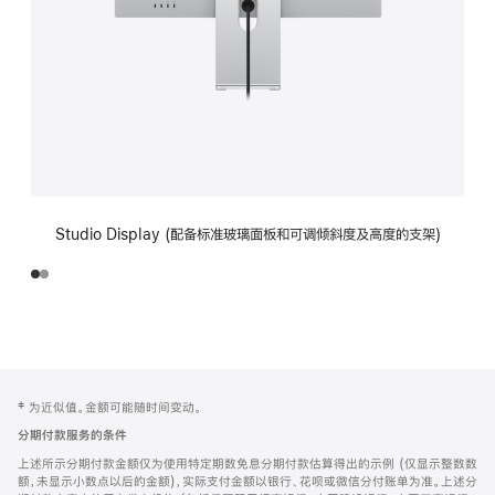
Studio Display (配备标准玻璃面板和可调倾斜度及高度的支架)
网
脚
‡ 为近似值。金额可能随时间变动。
注
页
分期付款服务的条件
页
上述所示分期付款金额仅为使用特定期数免息分期付款估算得出的示例 (仅显示整数数
脚
额，未显示小数点以后的金额)，实际支付金额以银行、花呗或微信分付账单为准。上述分