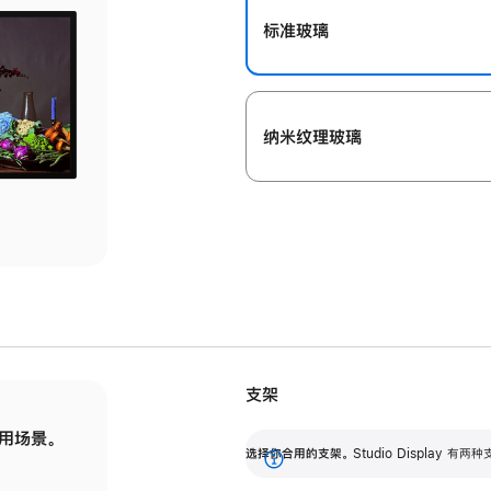
标准玻璃
纳米纹理玻璃
支架
用场景。
标配可调倾斜度的支架，提供 30 度的倾斜度
选
选择你合用的支架。
Studio Display
调节范围。
展