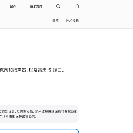
配件
技术支持
概览
技术规格
级麦克风和扬声器，以及雷雳 5 端口。
过特别设计，反光率极低。纳米纹理玻璃面板可分散反射
作场所也能保持出色画质。