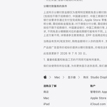
‡ 为近似值。金额可能随时间变动。
注
页
分期付款服务的条件
页
上述所示分期付款金额仅为使用特定期数免息分期付款估
脚
(包括但不限于招商银行、中国建设银行、中国工商银行
银行会要求你通过支付宝完成购买。Apple Store 零
呗分期，需经蚂蚁金服批准；对于微信分付分期，需经微信
括但不限于招商银行、中国建设银行、中国工商银行等，
求，不同免息分期期数对应的最低限额可能有所不同。上述分
上述方案不同，详情请参见教育商店、EPP 在线商店和
当商品有货并/或发货时，购物金额将计入你的信用卡、
产品按广告宣传价或标价提供分期付款服务。价格包含
此信息更新于 2026 年 7 月 30 日。
1. 重量依配置和制造工艺的不同而可能有所差异。
我们会使用你所在位置，为你更快显示送货选项。我们通过你
Mac
显示器
购买 Studio Displ
Apple
选购及了解
账户
商店
管理你的 App
Mac
Apple Stor
iPad
iCloud.com