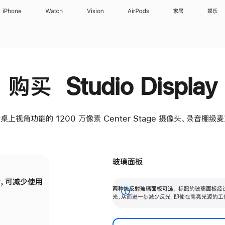
iPhone
Watch
Vision
AirPods
家居
娱乐
购买 Studio Display
桌上视角功能的 1200 万像素 Center Stage 摄像头、录音棚
玻璃面板
，可减少使用
纳米纹理玻璃面板可进一步减少反光，即使在
两种抗反射玻璃面板可选。
标配的玻璃面板经
。
有高亮光源的场所使用，也能保持出色画质。
展
光，从而进一步减少反光，即使在高亮光源的工
开