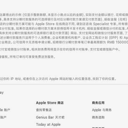
算得出的示例 (仅显示整数数额，未显示小数点以后的金额)，实际支付金额以银行、花呗或
等，具体支持分期付款服务的可选择银行及对应分期付款方案请见付款页面)、蚂蚁金服 (花呗
售店的分期付款方案可能与 Apple Store 在线商店不同，请到店咨询 Specialist 专
分付批准。如果你选择的分期付款方案未获得信用卡发卡机构、蚂蚁金服或微信分付的批准，Ap
具体支持分期付款服务的可选择银行请见付款页面) 网站、支付宝网站和微信分付服务页面，
期付款服务只适用于个人消费者。企业和教育机构客户、企业员工购买计划 (EPP) 和 Appl
企业商店。公司信用卡无资格申请分期。招商银行分期付款单笔订单最高限额为 RMB 150000
支付宝或微信分付账单。相关财务费用将显示在你的信用卡对账单、支付宝或微信账户中。
增值税。所有订单均可享受免费送货服务。
的 IP 地址，或者你在上次访问 Apple 网站时输入的位置信息，找到了你的位置。
ay
Apple Store 商店
商务应用
le 账户
查找零售店
Apple 与商务
e 账户
Genius Bar 天才吧
商务选购
Today at Apple