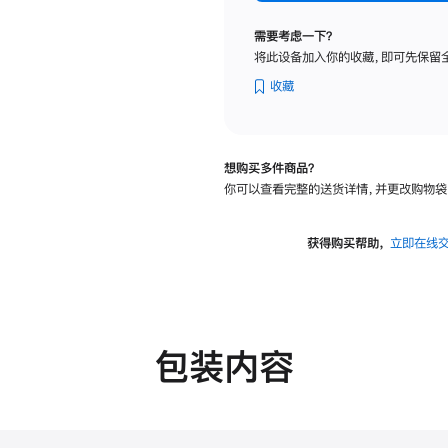
标
准
需要考虑一下？
玻
将此设备加入你的收藏，即可先保留
璃
面
收藏
板
-
可
想购买多件商品？
调
你可以查看完整的送货详情，并更改购物袋
倾
斜
度
获得购买帮助，
立即在线
及
高
度
的
支
包装内容
架
的
分
期
付