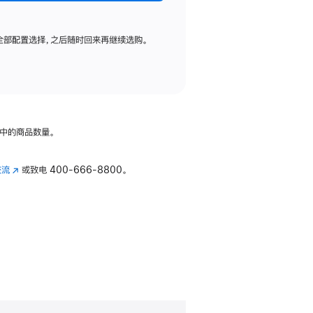
全部配置选择，之后随时回来再继续选购。
中的商品数量。
交流
(在
或致电
400-666-8800。
新
窗
口
中
打
开)