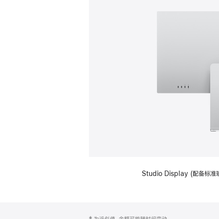
Studio Display (
网
脚