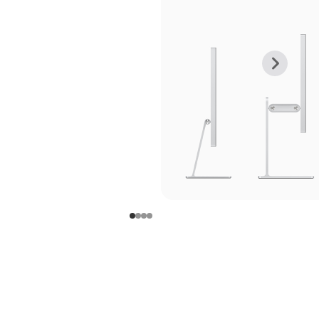
上
下
一
一
张
张
图
图
库
库
图
图
片
片
-
-
支
支
架
架