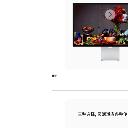
上
下
一
一
张
张
图
图
库
库
图
图
片
片
-
-
玻
玻
璃
璃
三种选择，灵活适应各种使
面
面
板
板