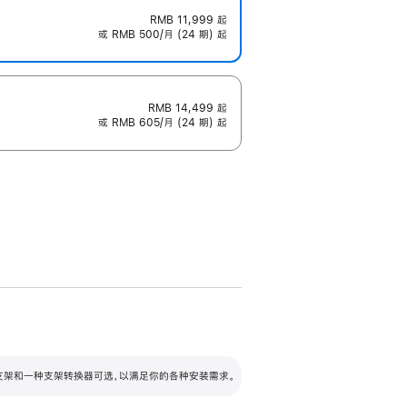
RMB 11,999
起
或 RMB 500/月 (24 期) 起
RMB 14,499
起
或 RMB 605/月 (24 期) 起
配可调倾斜度及高度的支架，额外增加 105
VESA 支架转换器
 有两种支架和一种支架转换器可选，以满足你的各种安装需求。
毫米的高度调节范围。
容的支架 (未随附)