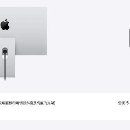
款
选
项)
配备标准玻璃面板和可调倾斜度及高度的支架)
雷雳 5 