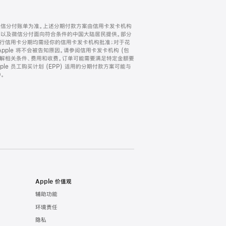
微信分付账单为准。上述分期付款方案由信用卡发卡机构
) 以及微信分付面向符合条件的中国大陆居民提供。部分
家。所有银行信用卡分期均需经你的信用卡发卡机构批准；对于花
ple 将不会被告知原因。请参阅信用卡发卡机构 (包
了解相关条件、费用和收费。订单可能需要满足特定金额要
e 员工购买计划 (EPP) 适用的分期付款方案可能与
。
Apple 价值观
辅助功能
环境责任
隐私