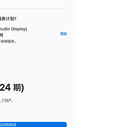
 服务计划？
dio Display)
AppleCare+
添加
期)
服
坏保修服务。
务
计
划
(适
用
于
24 期)
Studio
Display)
1,736
脚
‡。
注
加到购物袋