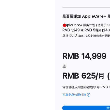
是否要添加 AppleCare+
AppleCare+ 服务计划 (适用于 Stu
RMB 1,249
或
RMB 53/月 (24 
获得长达 3 年的技术支持和意外损
RMB 14,999
或
RMB 625/月 (
含增值税及其他法定税费
：约 RMB 
可享免息分期付款
(Studio
Display
-
添