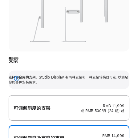
支架
选择你合用的支架。
Studio Display 有两种支架和一种支架转换器可选，以满足
展
你的各种安装需求。
开
RMB 11,999
可调倾斜度的支架
或 RMB 500/月 (24 期) 起
RMB 14,999
可调倾斜度及高‍度的支‍架