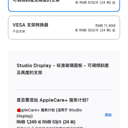
或 RMB 625/月 (24 期) 起
VESA 支架转换器
RMB 11,999
或 RMB 500/月 (24 期) 起
不含支架
Studio Display - 标准玻璃面板 - 可调倾斜度
及高度的支架
是否要添加 AppleCare+ 服务计划？
AppleCare+ 服务计划 (适用于 Studio
AppleC
添加
Display)
服
RMB 1,249
或
RMB 53/月 (24 期)