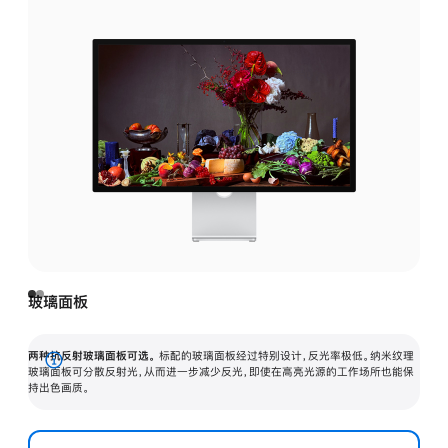
玻璃面板
两种抗反射玻璃面板可选。
标配的玻璃面板经过特别设计，反光率极低。纳米纹理
展
玻璃面板可分散反射光，从而进一步减少反光，即使在高亮光源的工作场所也能保
持出色画质。
开