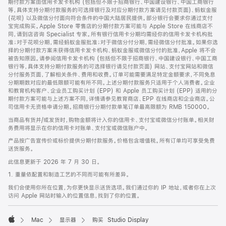
期付款方案由信用卡发卡机构 (包括但不限于招商银行、中国建设银行、中国工商银行
等，具体支持分期付款服务的可选择银行及对应分期付款方案请见付款页面)、蚂蚁金服
(花呗) 以及微信分付面向符合条件的中国大陆居民提供。部分银行会要求你通过支付
宝完成购买。Apple Store 零售店的分期付款方案可能与 Apple Store 在线商店不
同，请到店咨询 Specialist 专家。所有银行信用卡分期均需经你的信用卡发卡机构批
准；对于花呗分期，需经蚂蚁金服批准；对于微信分付分期，需经微信分付批准。如果你选
择的分期付款方案未获得信用卡发卡机构、蚂蚁金服或微信分付的批准，Apple 将不会
被告知原因。请参阅信用卡发卡机构 (包括但不限于招商银行、中国建设银行、中国工商
银行等，具体支持分期付款服务的可选择银行请见付款页面) 网站、支付宝网站和微信
分付服务页面，了解相关条件、费用和收费。订单可能需要满足特定金额要求，不同免息
分期期数对应的最低限额可能有所不同。上述分期付款服务只适用于个人消费者。企业
和教育机构客户、企业员工购买计划 (EPP) 和 Apple 员工购买计划 (EPP) 适用的分
期付款方案可能与上述方案不同，详情请参见教育商店、EPP 在线商店和企业商店。公
司信用卡无资格申请分期。招商银行分期付款单笔订单最高限额为 RMB 150000。
当商品有货并/或发货时，购物金额将计入你的信用卡、支付宝或微信分付账单。相关财
务费用将显示在你的信用卡对账单、支付宝或微信账户中。
产品按广告宣传价或标价提供分期付款服务。价格包含增值税。所有订单均可享受免费
送货服务。
此信息更新于 2026 年 7 月 30 日。
1. 重量依配置和制造工艺的不同而可能有所差异。
我们会使用你所在位置，为你更快显示送货选项。我们通过你的 IP 地址，或者你在上次
访问 Apple 网站时输入的位置信息，找到了你的位置。
Mac
显示器
购买 Studio Display