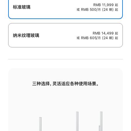
RMB 11,999
起
标准玻璃
或 RMB 500/月 (24 期) 起
RMB 14,499
起
纳米纹理玻璃
或 RMB 605/月 (24 期) 起
三种选择，灵活适应各种使用场景。
标