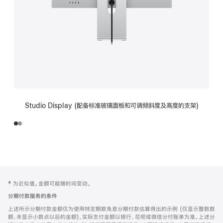
Studio Display (配备标准玻璃面板和可调倾斜度及高度的支架)
网
脚
‡ 为近似值。金额可能随时间变动。
注
页
分期付款服务的条件
页
上述所示分期付款金额仅为使用特定期数免息分期付款估算得出的示例 (仅显示整数数
脚
额，未显示小数点以后的金额)，实际支付金额以银行、花呗或微信分付账单为准。上述分