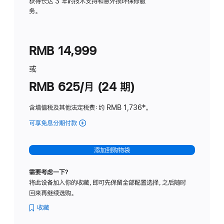
务
获得长达 3 年的技术支持和意外损坏保修服
务。
计
划
(适
RMB 14,999
用
于
或
Studio
RMB 625/月 (24 期)
Display
含增值税及其他法定税费
：约 RMB 1,736
脚
‡。
注
可享免息分期付款
(Studio
Display
-
添加到购物袋
标
准
需要考虑一下？
玻
将此设备加入你的收藏，即可先保留全部配置选择，之后随时
璃
回来再继续选购。
面
板
收藏
-