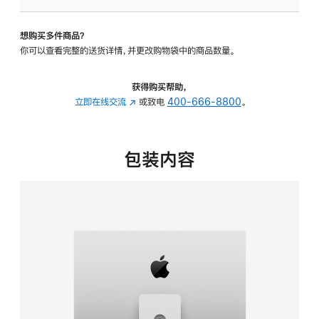
可
调
想购买多件商品？
倾
你可以查看完整的送货详情，并更改购物袋中的商品数量。
斜
度
及
获得购买帮助，
高
立即在线交流
(在
或致电
400-666-8800
。
度
新
的
窗
支
口
包装内容
架
中
的
打
分
开)
期
付
款
选
项)