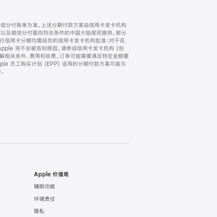
微信分付账单为准。上述分期付款方案由信用卡发卡机构
) 以及微信分付面向符合条件的中国大陆居民提供。部分
家。所有银行信用卡分期均需经你的信用卡发卡机构批准；对于花
ple 将不会被告知原因。请参阅信用卡发卡机构 (包
了解相关条件、费用和收费。订单可能需要满足特定金额要
e 员工购买计划 (EPP) 适用的分期付款方案可能与
。
Apple 价值观
辅助功能
环境责任
隐私