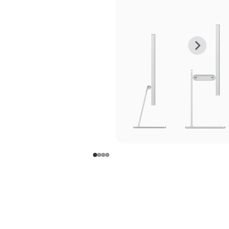
上
下
一
一
张
张
图
图
库
库
图
图
片
片
-
-
支
支
架
架