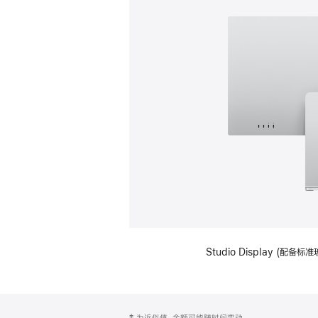
Studio Display (
网
脚