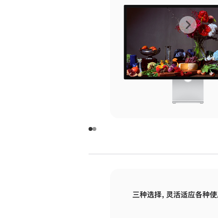
上
下
一
一
张
张
图
图
库
库
图
图
片
片
-
-
玻
玻
璃
璃
三种选择，灵活适应各种使
面
面
板
板