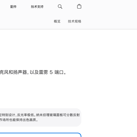
配件
技术支持
概览
技术规格
级麦克风和扬声器，以及雷雳 5 端口。
过特别设计，反光率极低。纳米纹理玻璃面板可分散反射
作场所也能保持出色画质。