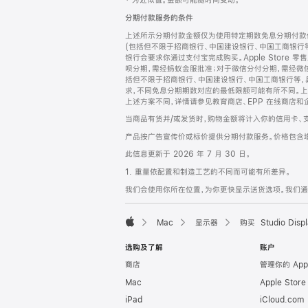
‡ 为近似值。金额可能随时间变动。
注
页
分期付款服务的条件
页
上述所示分期付款金额仅为使用特定期数免息分期付款估
脚
(包括但不限于招商银行、中国建设银行、中国工商银行
银行会要求你通过支付宝完成购买。Apple Store 零
呗分期，需经蚂蚁金服批准；对于微信分付分期，需经微信
括但不限于招商银行、中国建设银行、中国工商银行等，
求，不同免息分期期数对应的最低限额可能有所不同。上述分
上述方案不同，详情请参见教育商店、EPP 在线商店和
当商品有货并/或发货时，购物金额将计入你的信用卡、
产品按广告宣传价或标价提供分期付款服务。价格包含
此信息更新于 2026 年 7 月 30 日。
1. 重量依配置和制造工艺的不同而可能有所差异。
我们会使用你所在位置，为你更快显示送货选项。我们通过你
Mac
显示器
购买 Studio Displ
Apple
选购及了解
账户
商店
管理你的 App
Mac
Apple Stor
iPad
iCloud.com