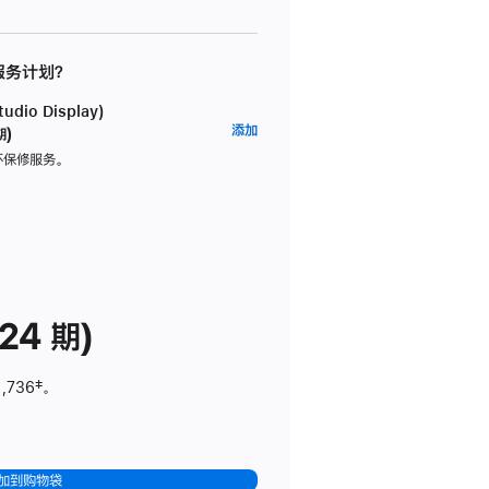
 服务计划？
dio Display)
AppleCare+
添加
期)
服
坏保修服务。
务
计
划
(适
用
于
24 期)
Studio
Display)
1,736
脚
‡。
注
加到购物袋