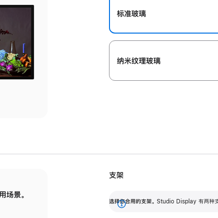
标准玻璃
纳米纹理玻璃
支架
用场景。
标配可调倾斜度的支架，提供 30 度的倾斜度
选
选择你合用的支架。
Studio Display
调节范围。
展