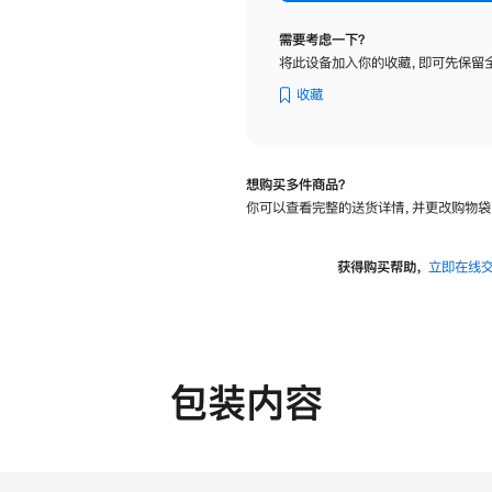
标
准
需要考虑一下？
玻
将此设备加入你的收藏，即可先保留
璃
面
收藏
板
-
可
想购买多件商品？
调
你可以查看完整的送货详情，并更改购物袋
倾
斜
度
获得购买帮助，
立即在线
及
高
度
的
支
包装内容
架
的
分
期
付