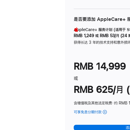
是否要添加 AppleCare+
AppleCare+ 服务计划 (适用于 Stu
RMB 1,249
或
RMB 53/月 (24 
获得长达 3 年的技术支持和意外损
RMB 14,999
或
RMB 625/月 (
含增值税及其他法定税费
：约 RMB 
可享免息分期付款
(Studio
Display
-
添