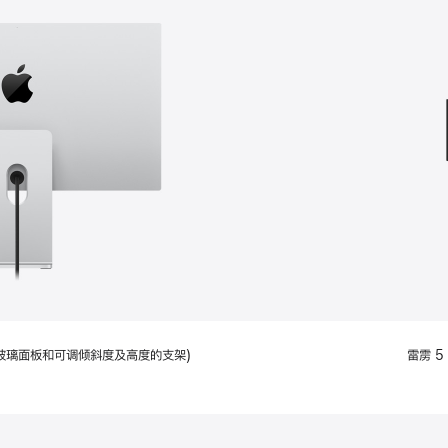
款
选
项)
配备标准玻璃面板和可调倾斜度及高度的支架)
雷雳 5 