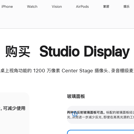
iPhone
Watch
Vision
AirPods
家居
娱乐
购买 Studio Display
桌上视角功能的 1200 万像素 Center Stage 摄像头、录音棚
玻璃面板
，可减少使用
纳米纹理玻璃面板可进一步减少反光，即使在
两种抗反射玻璃面板可选。
标配的玻璃面板经
。
有高亮光源的场所使用，也能保持出色画质。
展
光，从而进一步减少反光，即使在高亮光源的工
开