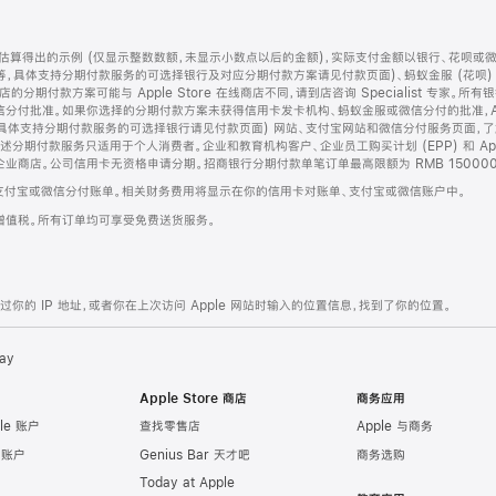
算得出的示例 (仅显示整数数额，未显示小数点以后的金额)，实际支付金额以银行、花呗或
等，具体支持分期付款服务的可选择银行及对应分期付款方案请见付款页面)、蚂蚁金服 (花呗
售店的分期付款方案可能与 Apple Store 在线商店不同，请到店咨询 Specialist 专
分付批准。如果你选择的分期付款方案未获得信用卡发卡机构、蚂蚁金服或微信分付的批准，Ap
具体支持分期付款服务的可选择银行请见付款页面) 网站、支付宝网站和微信分付服务页面，
期付款服务只适用于个人消费者。企业和教育机构客户、企业员工购买计划 (EPP) 和 Appl
企业商店。公司信用卡无资格申请分期。招商银行分期付款单笔订单最高限额为 RMB 150000
支付宝或微信分付账单。相关财务费用将显示在你的信用卡对账单、支付宝或微信账户中。
增值税。所有订单均可享受免费送货服务。
的 IP 地址，或者你在上次访问 Apple 网站时输入的位置信息，找到了你的位置。
ay
Apple Store 商店
商务应用
le 账户
查找零售店
Apple 与商务
e 账户
Genius Bar 天才吧
商务选购
Today at Apple