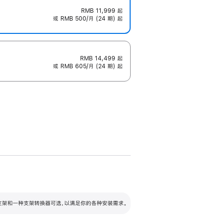
RMB 11,999
起
或 RMB 500/月 (24 期) 起
RMB 14,499
起
或 RMB 605/月 (24 期) 起
配可调倾斜度及高度的支架，额外增加 105
VESA 支架转换器
 有两种支架和一种支架转换器可选，以满足你的各种安装需求。
毫米的高度调节范围。
容的支架 (未随附)