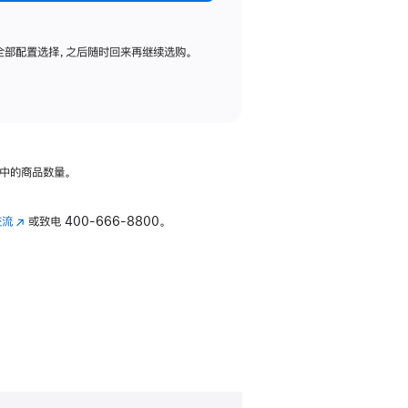
全部配置选择，之后随时回来再继续选购。
中的商品数量。
交流
(在
或致电
400-666-8800。
新
窗
口
中
打
开)