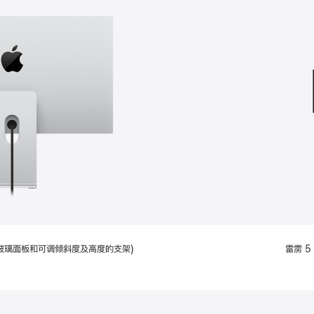
款
选
项)
配备标准玻璃面板和可调倾斜度及高度的支架)
雷雳 5 