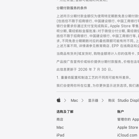
‡ 为近似值。金额可能随时间变动。
注
页
分期付款服务的条件
页
上述所示分期付款金额仅为使用特定期数免息分期付款估
脚
(包括但不限于招商银行、中国建设银行、中国工商银行
银行会要求你通过支付宝完成购买。Apple Store 零
呗分期，需经蚂蚁金服批准；对于微信分付分期，需经微信
括但不限于招商银行、中国建设银行、中国工商银行等，
求，不同免息分期期数对应的最低限额可能有所不同。上述分
上述方案不同，详情请参见教育商店、EPP 在线商店和
当商品有货并/或发货时，购物金额将计入你的信用卡、
产品按广告宣传价或标价提供分期付款服务。价格包含
此信息更新于 2026 年 7 月 30 日。
1. 重量依配置和制造工艺的不同而可能有所差异。
我们会使用你所在位置，为你更快显示送货选项。我们通过你
Mac
显示器
购买 Studio Displ
Apple
选购及了解
账户
商店
管理你的 App
Mac
Apple Stor
iPad
iCloud.com