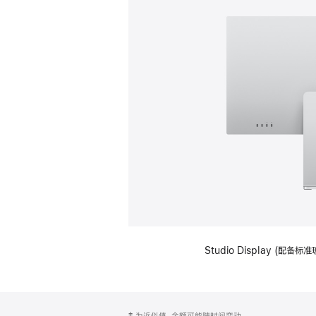
Studio Display (
网
脚