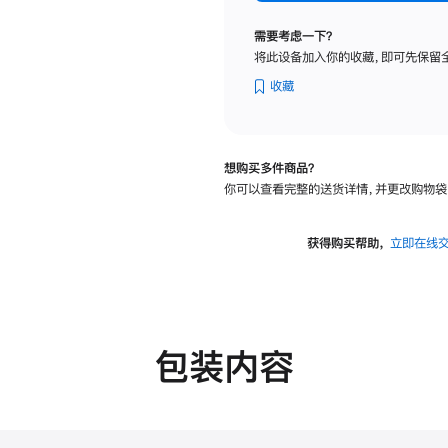
标
准
需要考虑一下？
玻
将此设备加入你的收藏，即可先保留
璃
面
收藏
板
-
可
想购买多件商品？
调
你可以查看完整的送货详情，并更改购物袋
倾
斜
度
获得购买帮助，
立即在线
及
高
度
的
支
包装内容
架
的
分
期
付