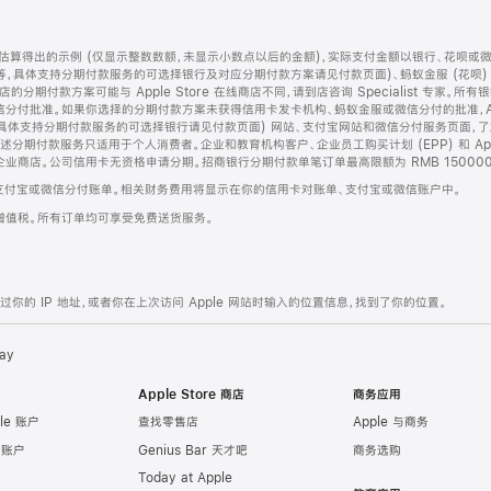
算得出的示例 (仅显示整数数额，未显示小数点以后的金额)，实际支付金额以银行、花呗或
等，具体支持分期付款服务的可选择银行及对应分期付款方案请见付款页面)、蚂蚁金服 (花呗
售店的分期付款方案可能与 Apple Store 在线商店不同，请到店咨询 Specialist 专
分付批准。如果你选择的分期付款方案未获得信用卡发卡机构、蚂蚁金服或微信分付的批准，Ap
具体支持分期付款服务的可选择银行请见付款页面) 网站、支付宝网站和微信分付服务页面，
期付款服务只适用于个人消费者。企业和教育机构客户、企业员工购买计划 (EPP) 和 Appl
企业商店。公司信用卡无资格申请分期。招商银行分期付款单笔订单最高限额为 RMB 150000
支付宝或微信分付账单。相关财务费用将显示在你的信用卡对账单、支付宝或微信账户中。
增值税。所有订单均可享受免费送货服务。
的 IP 地址，或者你在上次访问 Apple 网站时输入的位置信息，找到了你的位置。
ay
Apple Store 商店
商务应用
le 账户
查找零售店
Apple 与商务
e 账户
Genius Bar 天才吧
商务选购
Today at Apple