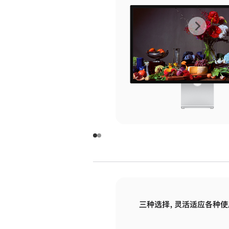
上
下
一
一
张
张
图
图
库
库
图
图
片
片
-
-
玻
玻
璃
璃
三种选择，灵活适应各种使
面
面
板
板