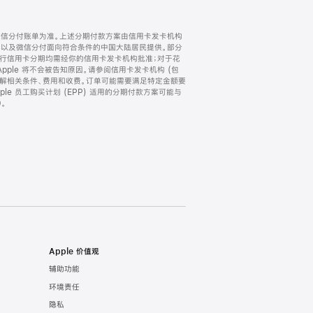
微信分付账单为准。上述分期付款方案由信用卡发卡机构
) 以及微信分付面向符合条件的中国大陆居民提供。部分
家。所有银行信用卡分期均需经你的信用卡发卡机构批准；对于花
ple 将不会被告知原因。请参阅信用卡发卡机构 (包
了解相关条件、费用和收费。订单可能需要满足特定金额要
e 员工购买计划 (EPP) 适用的分期付款方案可能与
。
Apple 价值观
辅助功能
环境责任
隐私