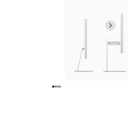
上
下
一
一
张
张
图
图
库
库
图
图
片
片
-
-
支
支
架
架