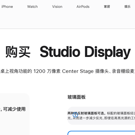
iPhone
Watch
Vision
AirPods
家居
娱乐
购买 Studio Display
桌上视角功能的 1200 万像素 Center Stage 摄像头、录音棚
玻璃面板
，可减少使用
纳米纹理玻璃面板可进一步减少反光，即使在
两种抗反射玻璃面板可选。
标配的玻璃面板经
。
有高亮光源的场所使用，也能保持出色画质。
展
光，从而进一步减少反光，即使在高亮光源的工
开