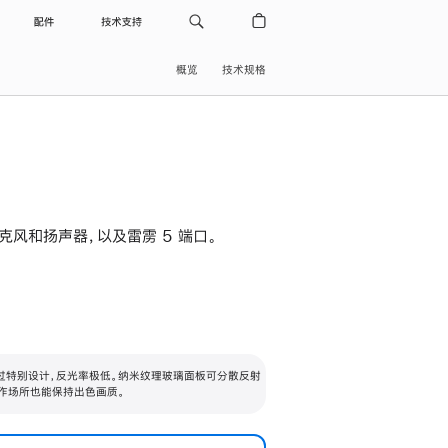
配件
技术支持
概览
技术规格
级麦克风和扬声器，以及雷雳 5 端口。
过特别设计，反光率极低。纳米纹理玻璃面板可分散反射
作场所也能保持出色画质。