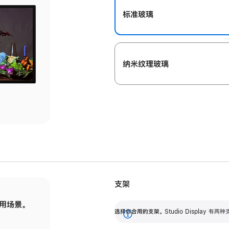
标准玻璃
纳米纹理玻璃
支架
用场景。
标配可调倾斜度的支架，提供 30 度的倾斜度
选
选择你合用的支架。
Studio Display
调节范围。
展