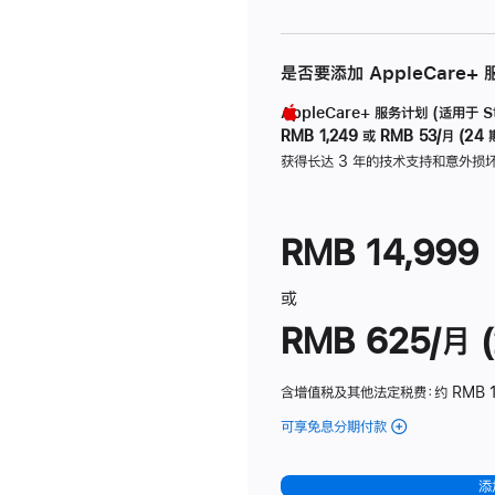
是否要添加 AppleCare+
AppleCare+ 服务计划 (适用于 Stu
RMB 1,249
或
RMB 53/月 (24 
获得长达 3 年的技术支持和意外损
RMB 14,999
或
RMB 625/月 (
含增值税及其他法定税费
：约 RMB 
可享免息分期付款
(Studio
Display
-
添