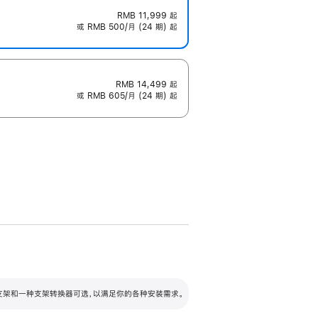
RMB 11,999
起
或 RMB 500/月 (24 期) 起
RMB 14,499
起
或 RMB 605/月 (24 期) 起
配可调倾斜度及高度的支架，额外增加 105
VESA 支架转换器
 有两种支架和一种支架转换器可选，以满足你的各种安装需求。
毫米的高度调节范围。
容的支架 (未随附)