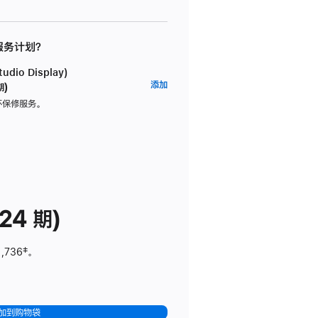
 服务计划？
dio Display)
AppleCare+
添加
期)
服
坏保修服务。
务
计
划
(适
用
于
24 期)
Studio
Display)
1,736
脚
‡。
注
加到购物袋