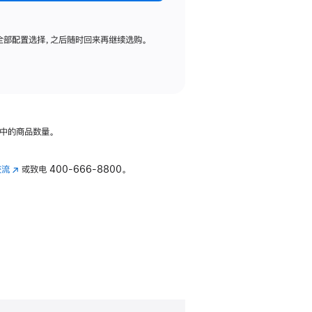
全部配置选择，之后随时回来再继续选购。
中的商品数量。
交流
(在
或致电
400-666-8800。
新
窗
口
中
打
开)