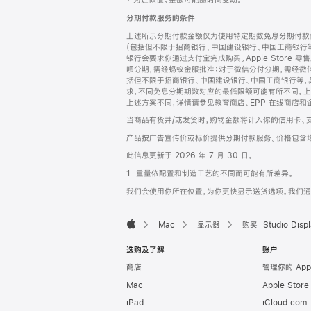
‡ 为近似值。金额可能随时间变动。
注
页
分期付款服务的条件
页
上述所示分期付款金额仅为使用特定期数免息分期付款估
脚
(包括但不限于招商银行、中国建设银行、中国工商银行
银行会要求你通过支付宝完成购买。Apple Store 零
呗分期，需经蚂蚁金服批准；对于微信分付分期，需经微信
括但不限于招商银行、中国建设银行、中国工商银行等，
求，不同免息分期期数对应的最低限额可能有所不同。上述分
上述方案不同，详情请参见教育商店、EPP 在线商店和
当商品有货并/或发货时，购物金额将计入你的信用卡、
产品按广告宣传价或标价提供分期付款服务。价格包含
此信息更新于 2026 年 7 月 30 日。
1. 重量依配置和制造工艺的不同而可能有所差异。
我们会使用你所在位置，为你更快显示送货选项。我们通过你
Mac
显示器
购买 Studio Displ
Apple
选购及了解
账户
商店
管理你的 App
Mac
Apple Stor
iPad
iCloud.com