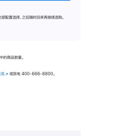
全部配置选择，之后随时回来再继续选购。
中的商品数量。
交流
(在
或致电
400-666-8800。
新
窗
口
中
打
开)