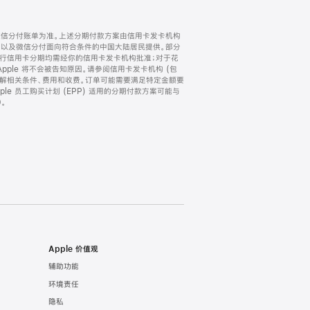
微信分付账单为准。上述分期付款方案由信用卡发卡机构
) 以及微信分付面向符合条件的中国大陆居民提供。部分
家。所有银行信用卡分期均需经你的信用卡发卡机构批准；对于花
ple 将不会被告知原因。请参阅信用卡发卡机构 (包
了解相关条件、费用和收费。订单可能需要满足特定金额要
e 员工购买计划 (EPP) 适用的分期付款方案可能与
。
Apple 价值观
辅助功能
环境责任
隐私