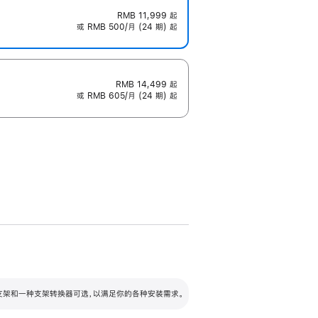
RMB 11,999
起
或 RMB 500/月 (24 期) 起
RMB 14,499
起
或 RMB 605/月 (24 期) 起
配可调倾斜度及高度的支架，额外增加 105
VESA 支架转换器
 有两种支架和一种支架转换器可选，以满足你的各种安装需求。
毫米的高度调节范围。
容的支架 (未随附)