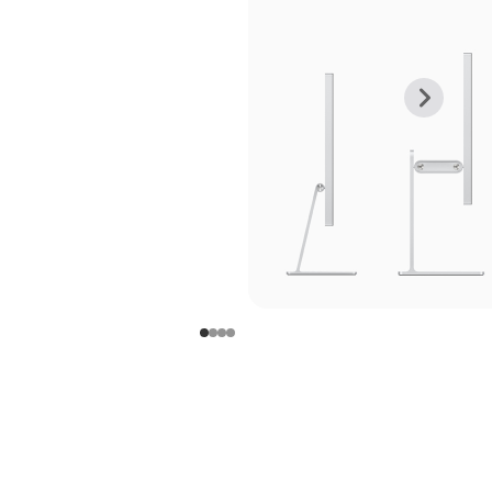
上
下
一
一
张
张
图
图
库
库
图
图
片
片
-
-
支
支
架
架