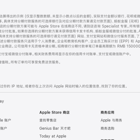
算得出的示例 (仅显示整数数额，未显示小数点以后的金额)，实际支付金额以银行、花呗或
等，具体支持分期付款服务的可选择银行及对应分期付款方案请见付款页面)、蚂蚁金服 (花呗
售店的分期付款方案可能与 Apple Store 在线商店不同，请到店咨询 Specialist 专
分付批准。如果你选择的分期付款方案未获得信用卡发卡机构、蚂蚁金服或微信分付的批准，Ap
具体支持分期付款服务的可选择银行请见付款页面) 网站、支付宝网站和微信分付服务页面，
期付款服务只适用于个人消费者。企业和教育机构客户、企业员工购买计划 (EPP) 和 Appl
企业商店。公司信用卡无资格申请分期。招商银行分期付款单笔订单最高限额为 RMB 150000
支付宝或微信分付账单。相关财务费用将显示在你的信用卡对账单、支付宝或微信账户中。
增值税。所有订单均可享受免费送货服务。
的 IP 地址，或者你在上次访问 Apple 网站时输入的位置信息，找到了你的位置。
ay
Apple Store 商店
商务应用
le 账户
查找零售店
Apple 与商务
e 账户
Genius Bar 天才吧
商务选购
Today at Apple