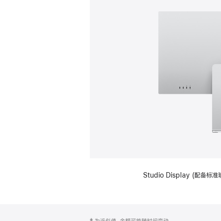
Studio Display (
网
脚