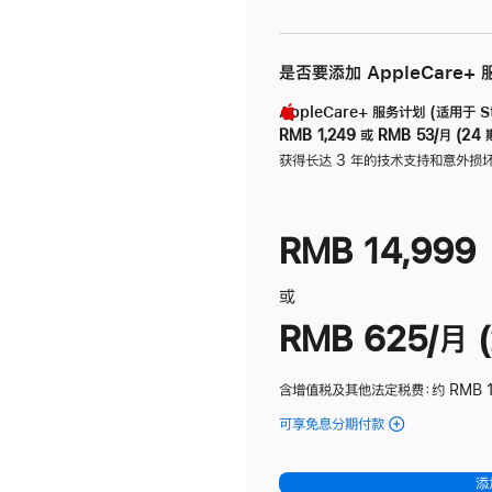
是否要添加 AppleCare+
AppleCare+ 服务计划 (适用于 Stu
RMB 1,249
或
RMB 53/月 (24 
获得长达 3 年的技术支持和意外损
RMB 14,999
或
RMB 625/月 (
含增值税及其他法定税费
：约 RMB 
可享免息分期付款
(Studio
Display
-
添