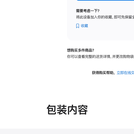
标
准
需要考虑一下？
玻
将此设备加入你的收藏，即可先保留
璃
面
收藏
板
-
可
想购买多件商品？
调
你可以查看完整的送货详情，并更改购物袋
倾
斜
度
获得购买帮助，
立即在线
及
高
度
的
支
包装内容
架
的
分
期
付