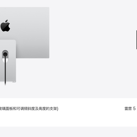
款
选
项)
配备标准玻璃面板和可调倾斜度及高度的支架)
雷雳 5 