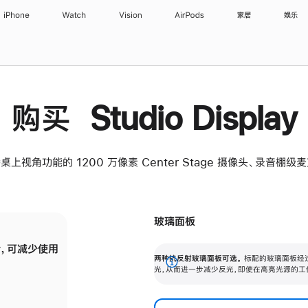
iPhone
Watch
Vision
AirPods
家居
娱乐
购买 Studio Display
桌上视角功能的 1200 万像素 Center Stage 摄像头、录音棚
玻璃面板
，可减少使用
纳米纹理玻璃面板可进一步减少反光，即使在
两种抗反射玻璃面板可选。
标配的玻璃面板经
。
有高亮光源的场所使用，也能保持出色画质。
展
光，从而进一步减少反光，即使在高亮光源的工
开