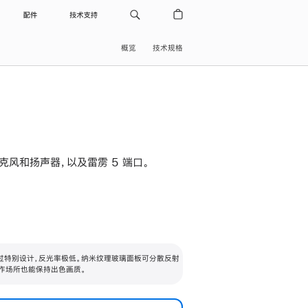
配件
技术支持
概览
技术规格
级麦克风和扬声器，以及雷雳 5 端口。
过特别设计，反光率极低。纳米纹理玻璃面板可分散反射
作场所也能保持出色画质。