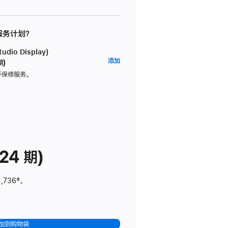
 服务计划？
dio Display)
AppleCare+
添加
期)
服
坏保修服务。
务
计
划
(适
用
于
24 期)
Studio
Display)
1,736
脚
‡。
注
加到购物袋