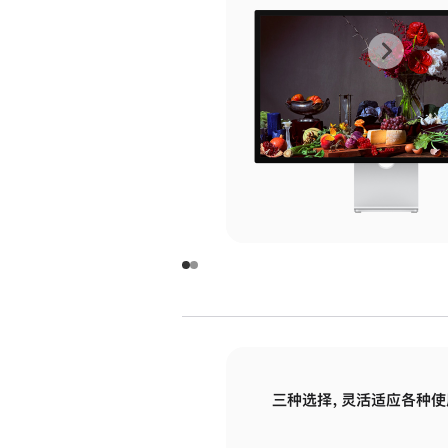
上
下
一
一
张
张
图
图
库
库
图
图
片
片
-
-
玻
玻
璃
璃
三种选择，灵活适应各种使
面
面
板
板