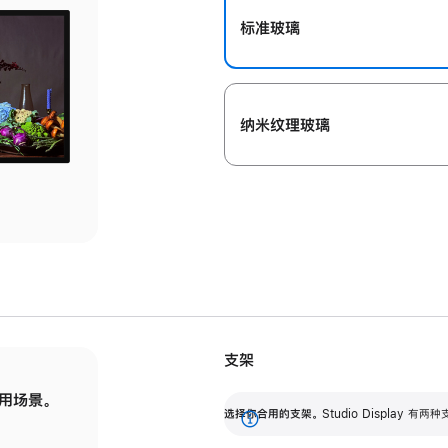
标准玻璃
纳米纹理玻璃
支架
用场景。
标配可调倾斜度的支架，提供 30 度的倾斜度
选
选择你合用的支架。
Studio Display
调节范围。
展