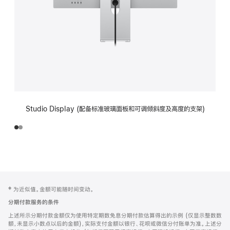
Studio Display (配备标准玻璃面板和可调倾斜度及高度的支架)
网
脚
‡ 为近似值。金额可能随时间变动。
注
页
分期付款服务的条件
页
上述所示分期付款金额仅为使用特定期数免息分期付款估算得出的示例 (仅显示整数数
脚
额，未显示小数点以后的金额)，实际支付金额以银行、花呗或微信分付账单为准。上述分