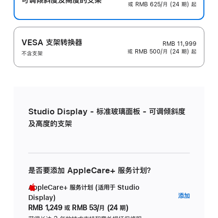
或 RMB 625/月 (24 期) 起
VESA 支架转换器
RMB 11,999
或 RMB 500/月 (24 期) 起
不含支架
Studio Display - 标准玻璃面板 - 可调倾斜度
及高度的支架
是否要添加 AppleCare+ 服务计划？
AppleCare+ 服务计划 (适用于 Studio
AppleC
添加
Display)
服
RMB 1,249
或
RMB 53/月 (24 期)