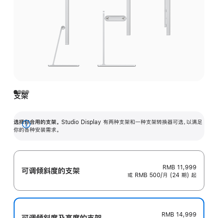
支架
选择你合用的支架。
Studio Display 有两种支架和一种支架转换器可选，以满足
展
你的各种安装需求。
开
RMB 11,999
可调倾斜度的支架
或 RMB 500/月 (24 期) 起
RMB 14,999
可调倾斜度及高‍度的支‍架