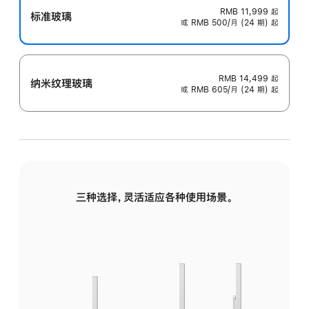
RMB 11,999
起
标准玻璃
或 RMB 500/月 (24 期) 起
RMB 14,499
起
纳米纹理玻璃
或 RMB 605/月 (24 期) 起
三种选择，灵活适应各种使用场景。
标