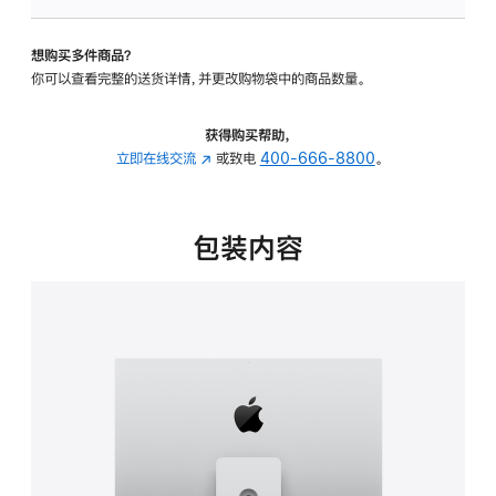
可
调
想购买多件商品？
倾
你可以查看完整的送货详情，并更改购物袋中的商品数量。
斜
度
及
获得购买帮助，
高
立即在线交流
(在
或致电
400-666-8800
。
度
新
的
窗
支
口
包装内容
架
中
的
打
分
开)
期
付
款
选
项)