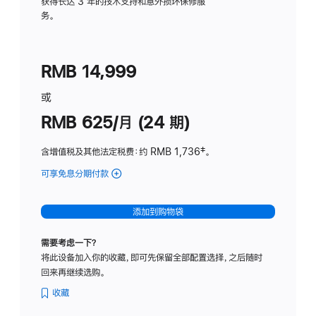
务
获得长达 3 年的技术支持和意外损坏保修服
务。
计
划
(适
RMB 14,999
用
于
或
Studio
RMB 625/月 (24 期)
Display
含增值税及其他法定税费
：约 RMB 1,736
脚
‡。
注
可享免息分期付款
(Studio
Display
-
添加到购物袋
标
准
需要考虑一下？
玻
将此设备加入你的收藏，即可先保留全部配置选择，之后随时
璃
回来再继续选购。
面
板
收藏
-