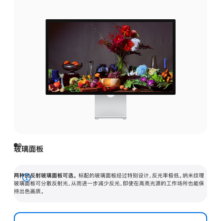
玻璃面板
两种抗反射玻璃面板可选。
标配的玻璃面板经过特别设计，反光率极低。纳米纹理
展
玻璃面板可分散反射光，从而进一步减少反光，即使在高亮光源的工作场所也能保
持出色画质。
开