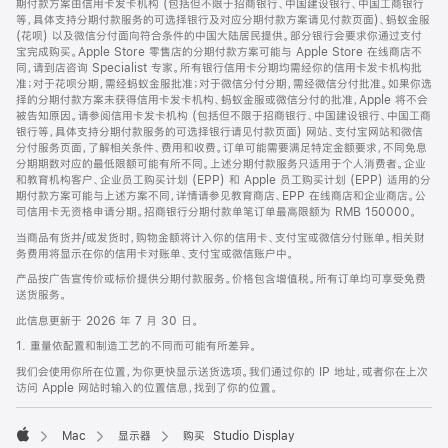
期付款方案由信用卡发卡机构 (包括但不限于招商银行、中国建设银行、中国工商银行
等，具体支持分期付款服务的可选择银行及对应分期付款方案请见付款页面)、蚂蚁金服
(花呗) 以及微信分付面向符合条件的中国大陆居民提供。部分银行会要求你通过支付
宝完成购买。Apple Store 零售店的分期付款方案可能与 Apple Store 在线商店不
同，请到店咨询 Specialist 专家。所有银行信用卡分期均需经你的信用卡发卡机构批
准；对于花呗分期，需经蚂蚁金服批准；对于微信分付分期，需经微信分付批准。如果你选
择的分期付款方案未获得信用卡发卡机构、蚂蚁金服或微信分付的批准，Apple 将不会
被告知原因。请参阅信用卡发卡机构 (包括但不限于招商银行、中国建设银行、中国工商
银行等，具体支持分期付款服务的可选择银行请见付款页面) 网站、支付宝网站和微信
分付服务页面，了解相关条件、费用和收费。订单可能需要满足特定金额要求，不同免息
分期期数对应的最低限额可能有所不同。上述分期付款服务只适用于个人消费者。企业
和教育机构客户、企业员工购买计划 (EPP) 和 Apple 员工购买计划 (EPP) 适用的分
期付款方案可能与上述方案不同，详情请参见教育商店、EPP 在线商店和企业商店。公
司信用卡无资格申请分期。招商银行分期付款单笔订单最高限额为 RMB 150000。
当商品有货并/或发货时，购物金额将计入你的信用卡、支付宝或微信分付账单。相关财
务费用将显示在你的信用卡对账单、支付宝或微信账户中。
产品按广告宣传价或标价提供分期付款服务。价格包含增值税。所有订单均可享受免费
送货服务。
此信息更新于 2026 年 7 月 30 日。
1. 重量依配置和制造工艺的不同而可能有所差异。
我们会使用你所在位置，为你更快显示送货选项。我们通过你的 IP 地址，或者你在上次
访问 Apple 网站时输入的位置信息，找到了你的位置。
Mac
显示器
购买 Studio Display