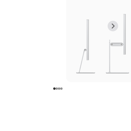
上
下
一
一
张
张
图
图
库
库
图
图
片
片
-
-
支
支
架
架