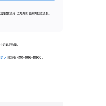
全部配置选择，之后随时回来再继续选购。
中的商品数量。
交流
(在
或致电
400-666-8800。
新
窗
口
中
打
开)