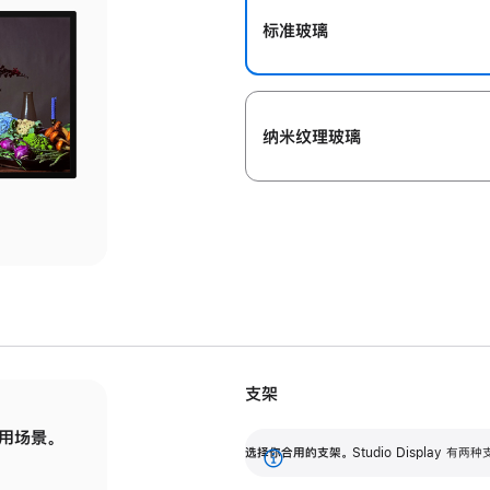
标准玻璃
纳米纹理玻璃
支架
用场景。
标配可调倾斜度的支架，提供 30 度的倾斜度
选
选择你合用的支架。
Studio Display
调节范围。
展