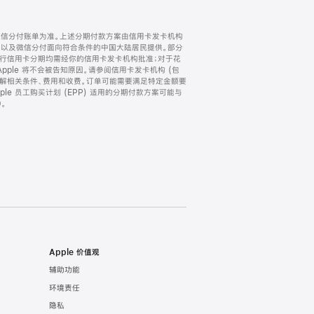
微信分付账单为准。上述分期付款方案由信用卡发卡机构
) 以及微信分付面向符合条件的中国大陆居民提供。部分
家。所有银行信用卡分期均需经你的信用卡发卡机构批准；对于花
ple 将不会被告知原因。请参阅信用卡发卡机构 (包
了解相关条件、费用和收费。订单可能需要满足特定金额要
e 员工购买计划 (EPP) 适用的分期付款方案可能与
。
Apple 价值观
辅助功能
环境责任
隐私