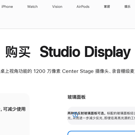
iPhone
Watch
Vision
AirPods
家居
娱乐
购买 Studio Display
桌上视角功能的 1200 万像素 Center Stage 摄像头、录音棚
玻璃面板
，可减少使用
纳米纹理玻璃面板可进一步减少反光，即使在
两种抗反射玻璃面板可选。
标配的玻璃面板经
。
有高亮光源的场所使用，也能保持出色画质。
展
光，从而进一步减少反光，即使在高亮光源的工
开