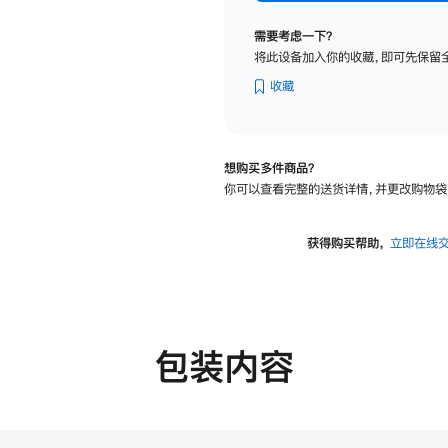
标
准
需要考虑一下？
玻
将此设备加入你的收藏，即可先保留
璃
面
收藏
板
-
可
想购买多件商品？
调
你可以查看完整的送货详情，并更改购物袋
倾
斜
度
获得购买帮助，
立即在线
及
高
度
的
支
包装内容
架
的
分
期
付