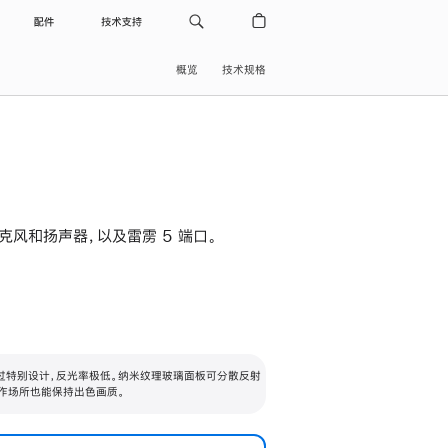
配件
技术支持
概览
技术规格
级麦克风和扬声器，以及雷雳 5 端口。
过特别设计，反光率极低。纳米纹理玻璃面板可分散反射
作场所也能保持出色画质。