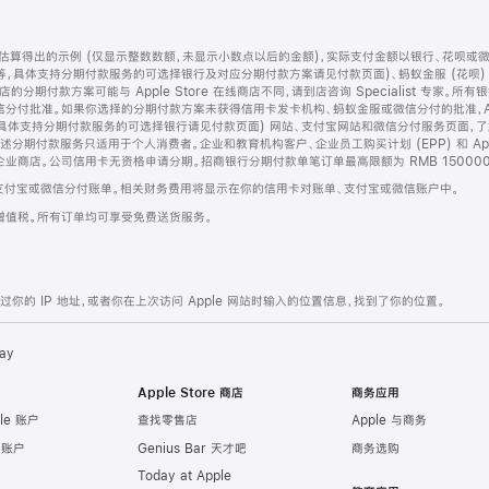
算得出的示例 (仅显示整数数额，未显示小数点以后的金额)，实际支付金额以银行、花呗或
等，具体支持分期付款服务的可选择银行及对应分期付款方案请见付款页面)、蚂蚁金服 (花呗
售店的分期付款方案可能与 Apple Store 在线商店不同，请到店咨询 Specialist 专
分付批准。如果你选择的分期付款方案未获得信用卡发卡机构、蚂蚁金服或微信分付的批准，Ap
具体支持分期付款服务的可选择银行请见付款页面) 网站、支付宝网站和微信分付服务页面，
期付款服务只适用于个人消费者。企业和教育机构客户、企业员工购买计划 (EPP) 和 Appl
企业商店。公司信用卡无资格申请分期。招商银行分期付款单笔订单最高限额为 RMB 150000
支付宝或微信分付账单。相关财务费用将显示在你的信用卡对账单、支付宝或微信账户中。
增值税。所有订单均可享受免费送货服务。
的 IP 地址，或者你在上次访问 Apple 网站时输入的位置信息，找到了你的位置。
ay
Apple Store 商店
商务应用
le 账户
查找零售店
Apple 与商务
e 账户
Genius Bar 天才吧
商务选购
Today at Apple