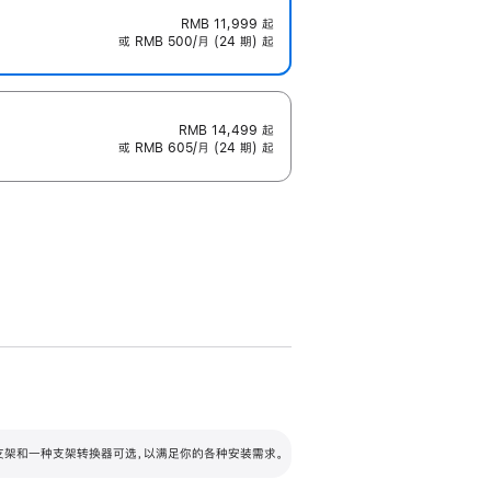
RMB 11,999
起
或 RMB 500/月 (24 期) 起
RMB 14,499
起
或 RMB 605/月 (24 期) 起
配可调倾斜度及高度的支架，额外增加 105
VESA 支架转换器
 有两种支架和一种支架转换器可选，以满足你的各种安装需求。
毫米的高度调节范围。
容的支架 (未随附)