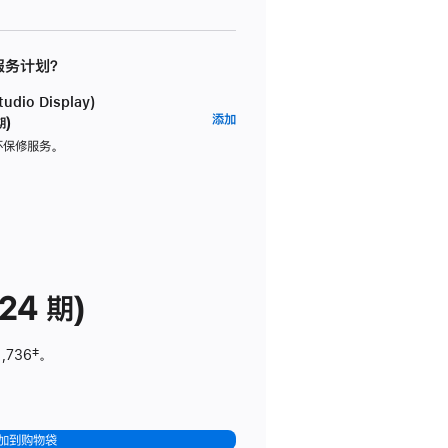
 服务计划？
dio Display)
AppleCare+
添加
期)
服
坏保修服务。
务
计
划
(适
用
于
24 期)
Studio
Display)
1,736
脚
‡。
注
加到购物袋