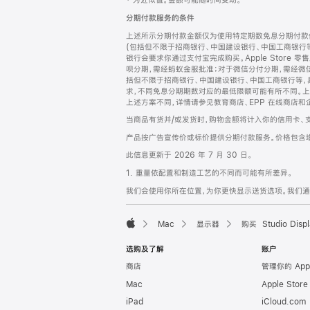
‡ 为近似值。金额可能随时间变动。
注
页
分期付款服务的条件
页
上述所示分期付款金额仅为使用特定期数免息分期付款估
脚
(包括但不限于招商银行、中国建设银行、中国工商银行
银行会要求你通过支付宝完成购买。Apple Store 零
呗分期，需经蚂蚁金服批准；对于微信分付分期，需经微信
括但不限于招商银行、中国建设银行、中国工商银行等，
求，不同免息分期期数对应的最低限额可能有所不同。上述分
上述方案不同，详情请参见教育商店、EPP 在线商店和
当商品有货并/或发货时，购物金额将计入你的信用卡、
产品按广告宣传价或标价提供分期付款服务。价格包含
此信息更新于 2026 年 7 月 30 日。
1. 重量依配置和制造工艺的不同而可能有所差异。
我们会使用你所在位置，为你更快显示送货选项。我们通过你
Mac
显示器
购买 Studio Displ
Apple
选购及了解
账户
商店
管理你的 App
Mac
Apple Stor
iPad
iCloud.com