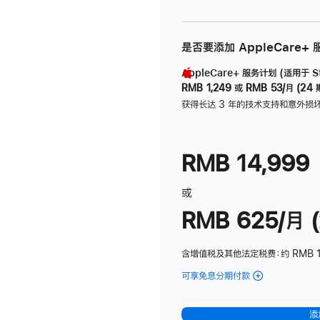
是否要添加 AppleCare+
AppleCare+ 服务计划 (适用于 Stu
RMB 1,249
或
RMB 53/月 (24 
获得长达 3 年的技术支持和意外损
RMB 14,999
或
RMB 625/月 (
含增值税及其他法定税费
：约 RMB 
可享免息分期付款
(Studio
Display
-
添