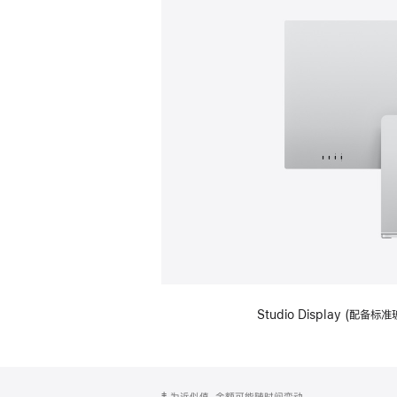
Studio Display (
网
脚