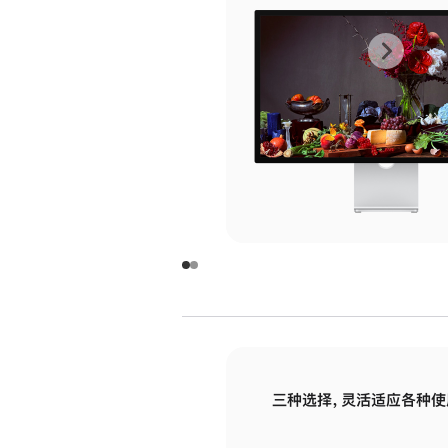
上
下
一
一
张
张
图
图
库
库
图
图
片
片
-
-
玻
玻
璃
璃
三种选择，灵活适应各种使
面
面
板
板