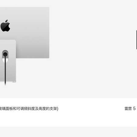
款
选
项)
配备标准玻璃面板和可调倾斜度及高度的支架)
雷雳 5 