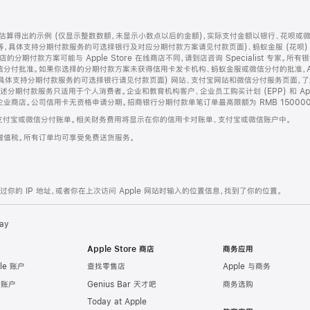
算得出的示例 (仅显示整数数额，未显示小数点以后的金额)，实际支付金额以银行、花呗或
等，具体支持分期付款服务的可选择银行及对应分期付款方案请见付款页面)、蚂蚁金服 (花呗
售店的分期付款方案可能与 Apple Store 在线商店不同，请到店咨询 Specialist 专
分付批准。如果你选择的分期付款方案未获得信用卡发卡机构、蚂蚁金服或微信分付的批准，Ap
具体支持分期付款服务的可选择银行请见付款页面) 网站、支付宝网站和微信分付服务页面，
期付款服务只适用于个人消费者。企业和教育机构客户、企业员工购买计划 (EPP) 和 Appl
企业商店。公司信用卡无资格申请分期。招商银行分期付款单笔订单最高限额为 RMB 150000
支付宝或微信分付账单。相关财务费用将显示在你的信用卡对账单、支付宝或微信账户中。
增值税。所有订单均可享受免费送货服务。
的 IP 地址，或者你在上次访问 Apple 网站时输入的位置信息，找到了你的位置。
ay
Apple Store 商店
商务应用
le 账户
查找零售店
Apple 与商务
e 账户
Genius Bar 天才吧
商务选购
Today at Apple