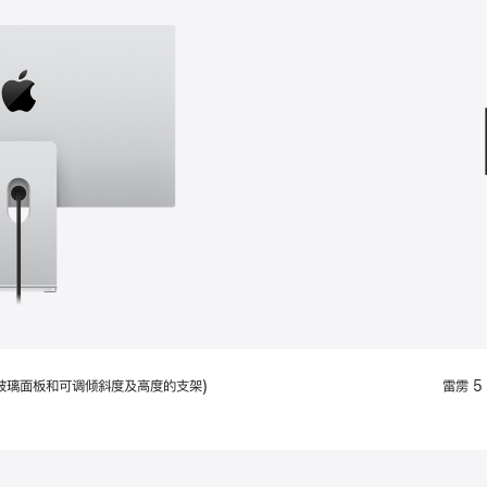
款
选
项)
配备标准玻璃面板和可调倾斜度及高度的支架)
雷雳 5 