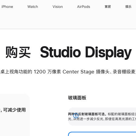
iPhone
Watch
Vision
AirPods
家居
娱乐
购买 Studio Display
桌上视角功能的 1200 万像素 Center Stage 摄像头、录音棚
玻璃面板
，可减少使用
纳米纹理玻璃面板可进一步减少反光，即使在
两种抗反射玻璃面板可选。
标配的玻璃面板经
。
有高亮光源的场所使用，也能保持出色画质。
展
光，从而进一步减少反光，即使在高亮光源的工
开