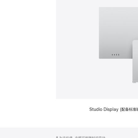
Studio Display (
网
脚