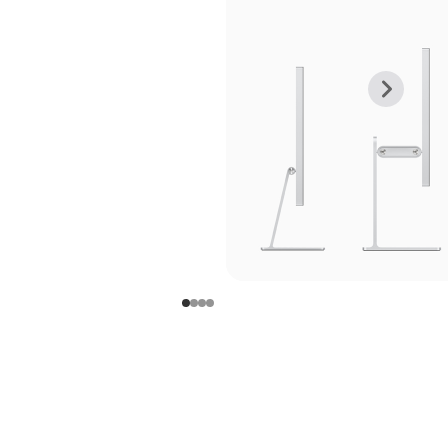
上
下
一
一
张
张
图
图
库
库
图
图
片
片
-
-
支
支
架
架