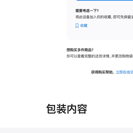
标
准
需要考虑一下？
玻
将此设备加入你的收藏，即可先保留
璃
面
收藏
板
-
可
想购买多件商品？
调
你可以查看完整的送货详情，并更改购物袋
倾
斜
度
获得购买帮助，
立即在线
及
高
度
的
支
包装内容
架
的
分
期
付