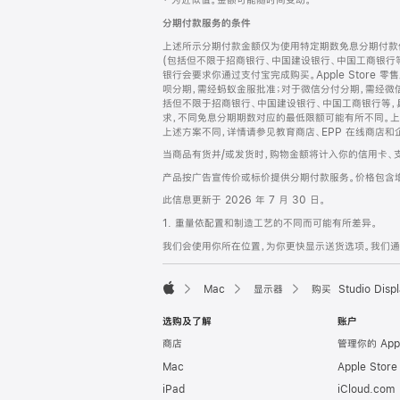
‡ 为近似值。金额可能随时间变动。
注
页
分期付款服务的条件
页
上述所示分期付款金额仅为使用特定期数免息分期付款估
脚
(包括但不限于招商银行、中国建设银行、中国工商银行
银行会要求你通过支付宝完成购买。Apple Store 零
呗分期，需经蚂蚁金服批准；对于微信分付分期，需经微信
括但不限于招商银行、中国建设银行、中国工商银行等，
求，不同免息分期期数对应的最低限额可能有所不同。上述分
上述方案不同，详情请参见教育商店、EPP 在线商店和
当商品有货并/或发货时，购物金额将计入你的信用卡、
产品按广告宣传价或标价提供分期付款服务。价格包含
此信息更新于 2026 年 7 月 30 日。
1. 重量依配置和制造工艺的不同而可能有所差异。
我们会使用你所在位置，为你更快显示送货选项。我们通过你
Mac
显示器
购买 Studio Displ
Apple
选购及了解
账户
商店
管理你的 App
Mac
Apple Stor
iPad
iCloud.com