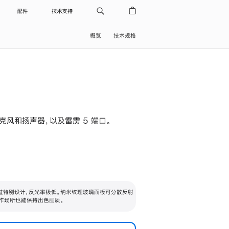
配件
技术支持
概览
技术规格
级麦克风和扬声器，以及雷雳 5 端口。
过特别设计，反光率极低。纳米纹理玻璃面板可分散反射
作场所也能保持出色画质。