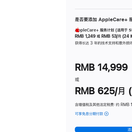
是否要添加 AppleCare+
AppleCare+ 服务计划 (适用于 Stu
RMB 1,249
或
RMB 53/月 (24 
获得长达 3 年的技术支持和意外损
RMB 14,999
或
RMB 625/月 (
含增值税及其他法定税费
：约 RMB 
可享免息分期付款
(Studio
Display
-
添