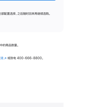
全部配置选择，之后随时回来再继续选购。
中的商品数量。
交流
(在
或致电
400-666-8800。
新
窗
口
中
打
开)