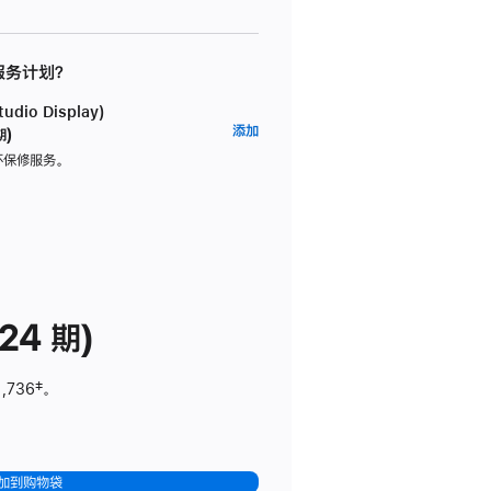
 服务计划？
dio Display)
AppleCare+
添加
期)
服
坏保修服务。
务
计
划
(适
用
于
24 期)
Studio
Display)
1,736
脚
‡。
注
加到购物袋