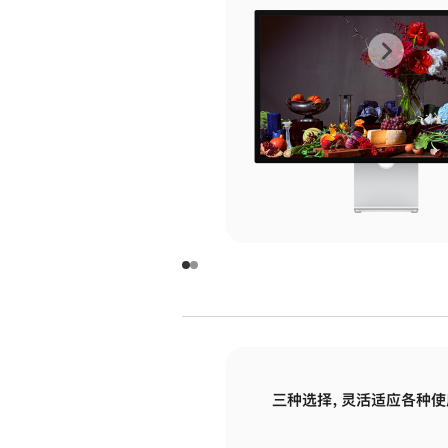
上
下
一
一
张
张
图
图
库
库
图
图
片
片
-
-
玻
玻
璃
璃
三种选择，灵活适应各种使
面
面
板
板