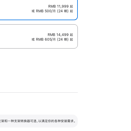
RMB 11,999
起
或 RMB 500/月 (24 期) 起
RMB 14,499
起
或 RMB 605/月 (24 期) 起
配可调倾斜度及高度的支架，额外增加 105
VESA 支架转换器
 有两种支架和一种支架转换器可选，以满足你的各种安装需求。
毫米的高度调节范围。
容的支架 (未随附)