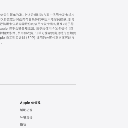
微信分付账单为准。上述分期付款方案由信用卡发卡机构
) 以及微信分付面向符合条件的中国大陆居民提供。部分
家。所有银行信用卡分期均需经你的信用卡发卡机构批准；对于花
ple 将不会被告知原因。请参阅信用卡发卡机构 (包
了解相关条件、费用和收费。订单可能需要满足特定金额要
e 员工购买计划 (EPP) 适用的分期付款方案可能与
。
Apple 价值观
辅助功能
环境责任
隐私