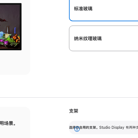
标准玻璃
纳米纹理玻璃
支架
用场景。
标配可调倾斜度的支架，提供 30 度的倾斜度
选
选择你合用的支架。
Studio Display
调节范围。
展