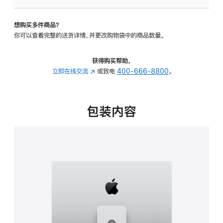
可
调
想购买多件商品？
倾
你可以查看完整的送货详情，并更改购物袋中的商品数量。
斜
度
及
获得购买帮助，
高
立即在线交流
(在
或致电
400-666-8800
。
度
新
的
窗
支
口
包装内容
架
中
的
打
分
开)
期
付
款
选
项)