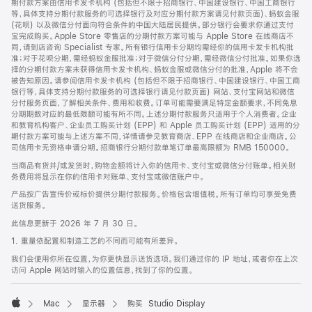
期付款方案由信用卡发卡机构 (包括但不限于招商银行、中国建设银行、中国工商银行
等，具体支持分期付款服务的可选择银行及对应分期付款方案请见付款页面)、蚂蚁金服
(花呗) 以及微信分付面向符合条件的中国大陆居民提供。部分银行会要求你通过支付
宝完成购买。Apple Store 零售店的分期付款方案可能与 Apple Store 在线商店不
同，请到店咨询 Specialist 专家。所有银行信用卡分期均需经你的信用卡发卡机构批
准；对于花呗分期，需经蚂蚁金服批准；对于微信分付分期，需经微信分付批准。如果你选
择的分期付款方案未获得信用卡发卡机构、蚂蚁金服或微信分付的批准，Apple 将不会
被告知原因。请参阅信用卡发卡机构 (包括但不限于招商银行、中国建设银行、中国工商
银行等，具体支持分期付款服务的可选择银行请见付款页面) 网站、支付宝网站和微信
分付服务页面，了解相关条件、费用和收费。订单可能需要满足特定金额要求，不同免息
分期期数对应的最低限额可能有所不同。上述分期付款服务只适用于个人消费者。企业
和教育机构客户、企业员工购买计划 (EPP) 和 Apple 员工购买计划 (EPP) 适用的分
期付款方案可能与上述方案不同，详情请参见教育商店、EPP 在线商店和企业商店。公
司信用卡无资格申请分期。招商银行分期付款单笔订单最高限额为 RMB 150000。
当商品有货并/或发货时，购物金额将计入你的信用卡、支付宝或微信分付账单。相关财
务费用将显示在你的信用卡对账单、支付宝或微信账户中。
产品按广告宣传价或标价提供分期付款服务。价格包含增值税。所有订单均可享受免费
送货服务。
此信息更新于 2026 年 7 月 30 日。
1. 重量依配置和制造工艺的不同而可能有所差异。
我们会使用你所在位置，为你更快显示送货选项。我们通过你的 IP 地址，或者你在上次
访问 Apple 网站时输入的位置信息，找到了你的位置。
Mac
显示器
购买 Studio Display