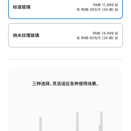
RMB 11,999
起
标准玻璃
或 RMB 500/月 (24 期) 起
RMB 14,499
起
纳米纹理玻璃
或 RMB 605/月 (24 期) 起
三种选择，灵活适应各种使用场景。
标