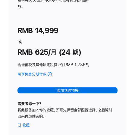
务
获得长达 3 年的技术支持和意外损坏保修服
务。
计
划
(适
RMB 14,999
用
于
或
Studio
RMB 625/月 (24 期)
Display
含增值税及其他法定税费
：约 RMB 1,736
脚
‡。
注
可享免息分期付款
(Studio
Display
-
添加到购物袋
标
准
需要考虑一下？
玻
将此设备加入你的收藏，即可先保留全部配置选择，之后随时
璃
回来再继续选购。
面
板
收藏
-