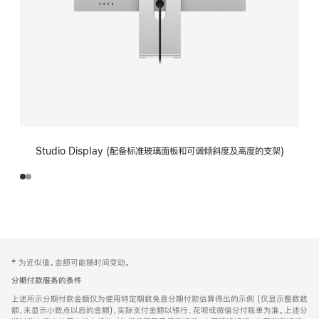
Studio Display (配备标准玻璃面板和可调倾斜度及高度的支架)
网
脚
‡ 为近似值。金额可能随时间变动。
注
页
分期付款服务的条件
页
上述所示分期付款金额仅为使用特定期数免息分期付款估算得出的示例 (仅显示整数数
脚
额，未显示小数点以后的金额)，实际支付金额以银行、花呗或微信分付账单为准。上述分