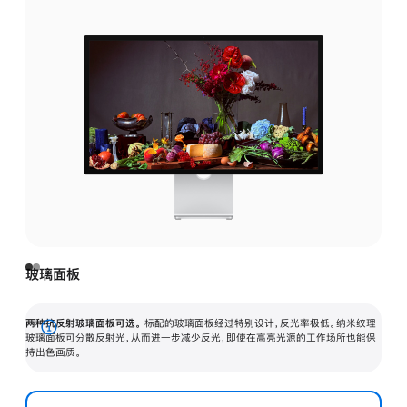
玻璃面板
两种抗反射玻璃面板可选。
标配的玻璃面板经过特别设计，反光率极低。纳米纹理
展
玻璃面板可分散反射光，从而进一步减少反光，即使在高亮光源的工作场所也能保
持出色画质。
开