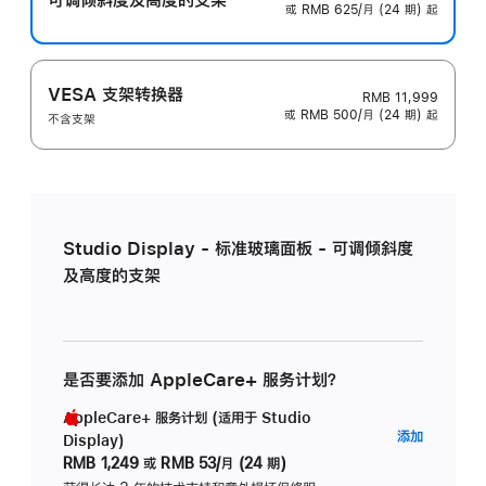
或 RMB 625/月 (24 期) 起
VESA 支架转换器
RMB 11,999
或 RMB 500/月 (24 期) 起
不含支架
Studio Display - 标准玻璃面板 - 可调倾斜度
及高度的支架
是否要添加 AppleCare+ 服务计划？
AppleCare+ 服务计划 (适用于 Studio
AppleC
添加
Display)
服
RMB 1,249
或
RMB 53/月 (24 期)