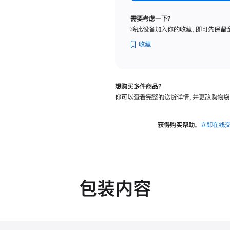
标
准
需要考虑一下？
玻
将此设备加入你的收藏，即可先保留
璃
面
收藏
板
-
可
想购买多件商品？
调
你可以查看完整的送货详情，并更改购物袋
倾
斜
度
获得购买帮助，
立即在线
及
高
度
的
支
包装内容
架
的
分
期
付