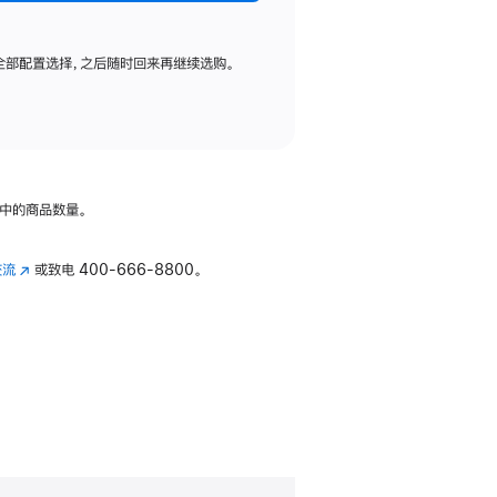
全部配置选择，之后随时回来再继续选购。
中的商品数量。
交流
(在
或致电
400-666-8800。
新
窗
口
中
打
开)