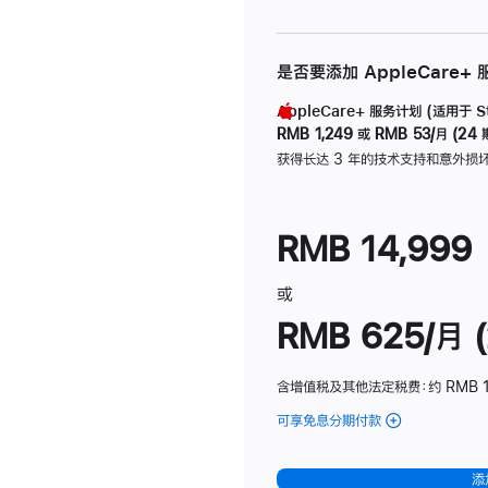
是否要添加 AppleCare+
AppleCare+ 服务计划 (适用于 Stu
RMB 1,249
或
RMB 53/月 (24 
获得长达 3 年的技术支持和意外损
RMB 14,999
或
RMB 625/月 (
含增值税及其他法定税费
：约 RMB 
可享免息分期付款
(Studio
Display
-
添