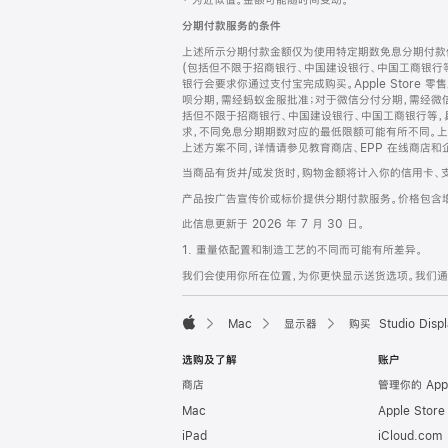
‡ 为近似值。金额可能随时间变动。
注
页
分期付款服务的条件
页
上述所示分期付款金额仅为使用特定期数免息分期付款估
脚
(包括但不限于招商银行、中国建设银行、中国工商银行
银行会要求你通过支付宝完成购买。Apple Store 零
呗分期，需经蚂蚁金服批准；对于微信分付分期，需经微信
括但不限于招商银行、中国建设银行、中国工商银行等，
求，不同免息分期期数对应的最低限额可能有所不同。上述分
上述方案不同，详情请参见教育商店、EPP 在线商店和
当商品有货并/或发货时，购物金额将计入你的信用卡、
产品按广告宣传价或标价提供分期付款服务。价格包含
此信息更新于 2026 年 7 月 30 日。
1. 重量依配置和制造工艺的不同而可能有所差异。
我们会使用你所在位置，为你更快显示送货选项。我们通过你
Mac
显示器
购买 Studio Displ
Apple
选购及了解
账户
商店
管理你的 App
Mac
Apple Stor
iPad
iCloud.com