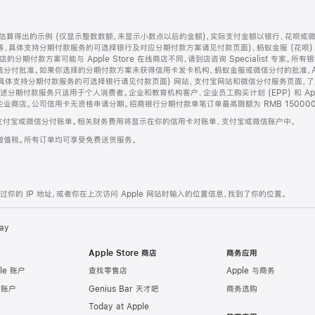
算得出的示例 (仅显示整数数额，未显示小数点以后的金额)，实际支付金额以银行、花呗或
等，具体支持分期付款服务的可选择银行及对应分期付款方案请见付款页面)、蚂蚁金服 (花呗
售店的分期付款方案可能与 Apple Store 在线商店不同，请到店咨询 Specialist 专
分付批准。如果你选择的分期付款方案未获得信用卡发卡机构、蚂蚁金服或微信分付的批准，Ap
具体支持分期付款服务的可选择银行请见付款页面) 网站、支付宝网站和微信分付服务页面，
期付款服务只适用于个人消费者。企业和教育机构客户、企业员工购买计划 (EPP) 和 Appl
企业商店。公司信用卡无资格申请分期。招商银行分期付款单笔订单最高限额为 RMB 150000
支付宝或微信分付账单。相关财务费用将显示在你的信用卡对账单、支付宝或微信账户中。
增值税。所有订单均可享受免费送货服务。
的 IP 地址，或者你在上次访问 Apple 网站时输入的位置信息，找到了你的位置。
ay
Apple Store 商店
商务应用
le 账户
查找零售店
Apple 与商务
e 账户
Genius Bar 天才吧
商务选购
Today at Apple