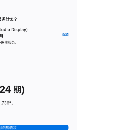
 服务计划？
dio Display)
AppleCare+
添加
期)
服
坏保修服务。
务
计
划
(适
用
于
24 期)
Studio
Display)
1,736
脚
‡。
注
加到购物袋