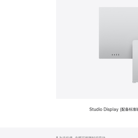
Studio Display (
网
脚