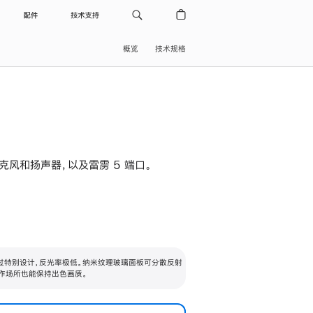
配件
技术支持
概览
技术规格
级麦克风和扬声器，以及雷雳 5 端口。
过特别设计，反光率极低。纳米纹理玻璃面板可分散反射
作场所也能保持出色画质。