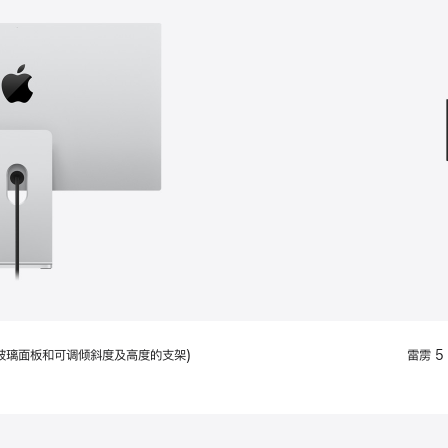
款
选
项)
配备标准玻璃面板和可调倾斜度及高度的支架)
雷雳 5 