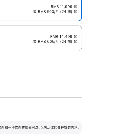
RMB 11,999
起
或 RMB 500/月 (24 期) 起
RMB 14,499
起
或 RMB 605/月 (24 期) 起
配可调倾斜度及高度的支架，额外增加 105
VESA 支架转换器
 有两种支架和一种支架转换器可选，以满足你的各种安装需求。
毫米的高度调节范围。
容的支架 (未随附)