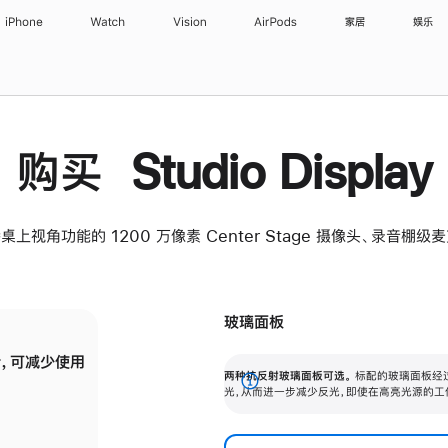
iPhone
Watch
Vision
AirPods
家居
娱乐
购买 Studio Display
桌上视角功能的 1200 万像素 Center Stage 摄像头、录音棚
玻璃面板
，可减少使用
纳米纹理玻璃面板可进一步减少反光，即使在
两种抗反射玻璃面板可选。
标配的玻璃面板经
。
有高亮光源的场所使用，也能保持出色画质。
展
光，从而进一步减少反光，即使在高亮光源的工
开