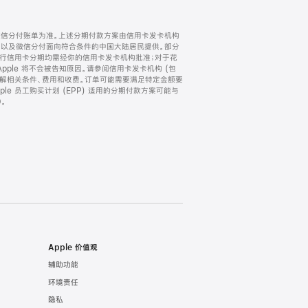
微信分付账单为准。上述分期付款方案由信用卡发卡机构
) 以及微信分付面向符合条件的中国大陆居民提供。部分
家。所有银行信用卡分期均需经你的信用卡发卡机构批准；对于花
ple 将不会被告知原因。请参阅信用卡发卡机构 (包
了解相关条件、费用和收费。订单可能需要满足特定金额要
e 员工购买计划 (EPP) 适用的分期付款方案可能与
。
Apple 价值观
辅助功能
环境责任
隐私