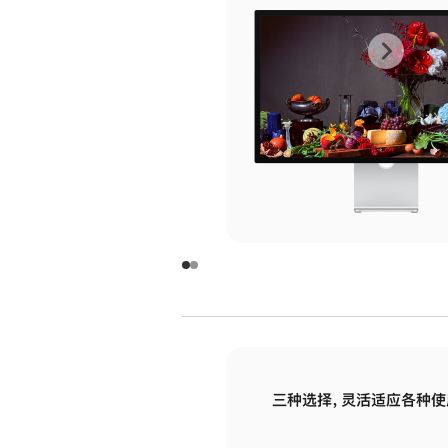
上
下
一
一
张
张
图
图
库
库
图
图
片
片
-
-
玻
玻
璃
璃
三种选择，灵活适应各种使
面
面
板
板