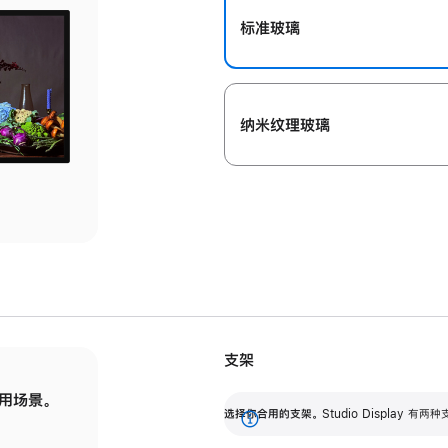
标准玻璃
纳米纹理玻璃
支架
用场景。
标配可调倾斜度的支架，提供 30 度的倾斜度
选
选择你合用的支架。
Studio Display
调节范围。
展