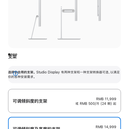
支架
选择你合用的支架。
Studio Display 有两种支架和一种支架转换器可选，以满足
展
你的各种安装需求。
开
RMB 11,999
可调倾斜度的支架
或 RMB 500/月 (24 期) 起
RMB 14,999
可调倾斜度及高‍度的支‍架