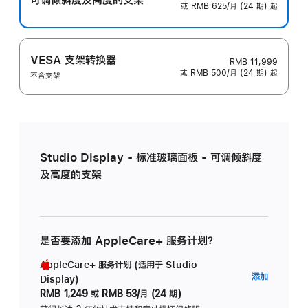
或 RMB 625/月 (24 期) 起
VESA 支架转换器
RMB 11,999
或 RMB 500/月 (24 期) 起
不含支架
Studio Display - 标准玻璃面板 - 可调倾斜度
及高度的支架
是否要添加 AppleCare+ 服务计划？
AppleCare+ 服务计划 (适用于 Studio
AppleC
添加
Display)
服
RMB 1,249
或
RMB 53/月 (24 期)