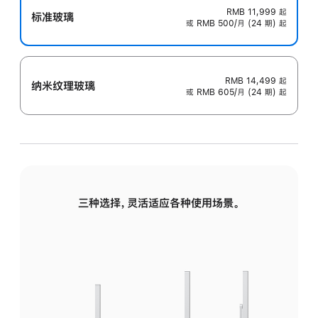
RMB 11,999
起
标准玻璃
或 RMB 500/月 (24 期) 起
RMB 14,499
起
纳米纹理玻璃
或 RMB 605/月 (24 期) 起
三种选择，灵活适应各种使用场景。
标