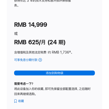
务
获得长达 3 年的技术支持和意外损坏保修服
务。
计
划
(适
RMB 14,999
用
于
或
Studio
RMB 625/月 (24 期)
Display
含增值税及其他法定税费
：约 RMB 1,736
脚
‡。
注
可享免息分期付款
(Studio
Display
-
添加到购物袋
标
准
需要考虑一下？
玻
将此设备加入你的收藏，即可先保留全部配置选择，之后随时
璃
回来再继续选购。
面
板
收藏
-