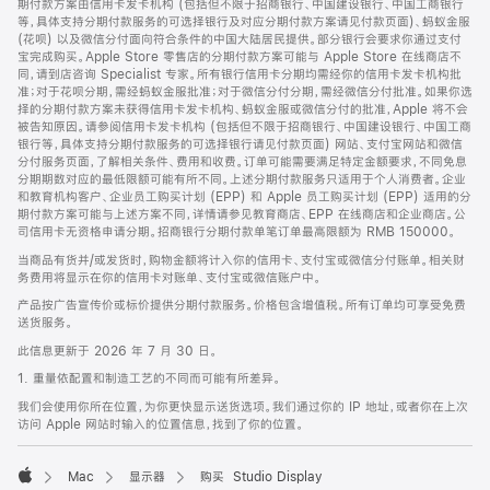
期付款方案由信用卡发卡机构 (包括但不限于招商银行、中国建设银行、中国工商银行
等，具体支持分期付款服务的可选择银行及对应分期付款方案请见付款页面)、蚂蚁金服
(花呗) 以及微信分付面向符合条件的中国大陆居民提供。部分银行会要求你通过支付
宝完成购买。Apple Store 零售店的分期付款方案可能与 Apple Store 在线商店不
同，请到店咨询 Specialist 专家。所有银行信用卡分期均需经你的信用卡发卡机构批
准；对于花呗分期，需经蚂蚁金服批准；对于微信分付分期，需经微信分付批准。如果你选
择的分期付款方案未获得信用卡发卡机构、蚂蚁金服或微信分付的批准，Apple 将不会
被告知原因。请参阅信用卡发卡机构 (包括但不限于招商银行、中国建设银行、中国工商
银行等，具体支持分期付款服务的可选择银行请见付款页面) 网站、支付宝网站和微信
分付服务页面，了解相关条件、费用和收费。订单可能需要满足特定金额要求，不同免息
分期期数对应的最低限额可能有所不同。上述分期付款服务只适用于个人消费者。企业
和教育机构客户、企业员工购买计划 (EPP) 和 Apple 员工购买计划 (EPP) 适用的分
期付款方案可能与上述方案不同，详情请参见教育商店、EPP 在线商店和企业商店。公
司信用卡无资格申请分期。招商银行分期付款单笔订单最高限额为 RMB 150000。
当商品有货并/或发货时，购物金额将计入你的信用卡、支付宝或微信分付账单。相关财
务费用将显示在你的信用卡对账单、支付宝或微信账户中。
产品按广告宣传价或标价提供分期付款服务。价格包含增值税。所有订单均可享受免费
送货服务。
此信息更新于 2026 年 7 月 30 日。
1. 重量依配置和制造工艺的不同而可能有所差异。
我们会使用你所在位置，为你更快显示送货选项。我们通过你的 IP 地址，或者你在上次
访问 Apple 网站时输入的位置信息，找到了你的位置。
Mac
显示器
购买 Studio Display