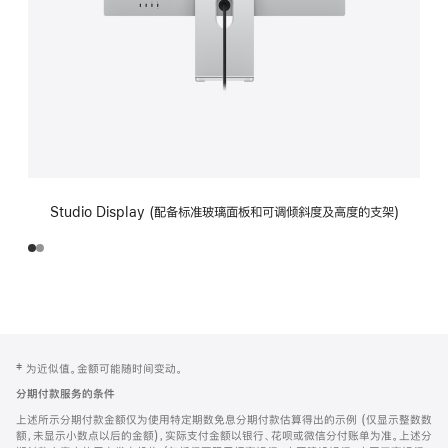
Studio Display (配备标准玻璃面板和可调倾斜度及高度的支架)
网
脚
‡ 为近似值。金额可能随时间变动。
注
页
分期付款服务的条件
页
上述所示分期付款金额仅为使用特定期数免息分期付款估算得出的示例 (仅显示整数数
脚
额，未显示小数点以后的金额)，实际支付金额以银行、花呗或微信分付账单为准。上述分