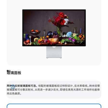
玻璃面板
两种抗反射玻璃面板可选。
标配的玻璃面板经过特别设计，反光率极低。纳米纹理
展
玻璃面板可分散反射光，从而进一步减少反光，即使在高亮光源的工作场所也能保
持出色画质。
开