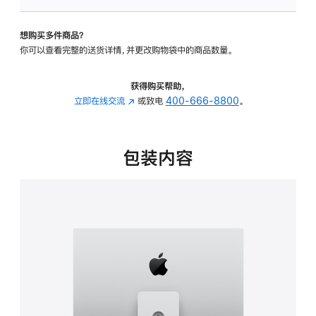
可
调
想购买多件商品？
倾
你可以查看完整的送货详情，并更改购物袋中的商品数量。
斜
度
及
获得购买帮助，
高
立即在线交流
(在
或致电
400-666-8800
。
度
新
的
窗
支
口
包装内容
架
中
的
打
分
开)
期
付
款
选
项)