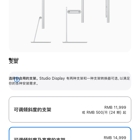
支架
选择你合用的支架。
Studio Display 有两种支架和一种支架转换器可选，以满足
展
你的各种安装需求。
开
RMB 11,999
可调倾斜度的支架
或 RMB 500/月 (24 期) 起
RMB 14,999
可调倾斜度及高‍度的支‍架