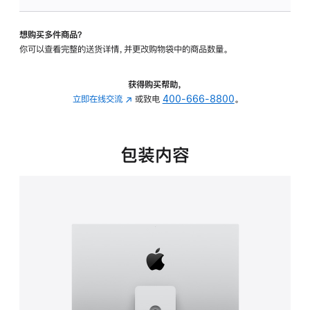
可
调
想购买多件商品？
倾
你可以查看完整的送货详情，并更改购物袋中的商品数量。
斜
度
及
获得购买帮助，
高
立即在线交流
(在
或致电
400-666-8800
。
度
新
的
窗
支
口
包装内容
架
中
的
打
分
开)
期
付
款
选
项)