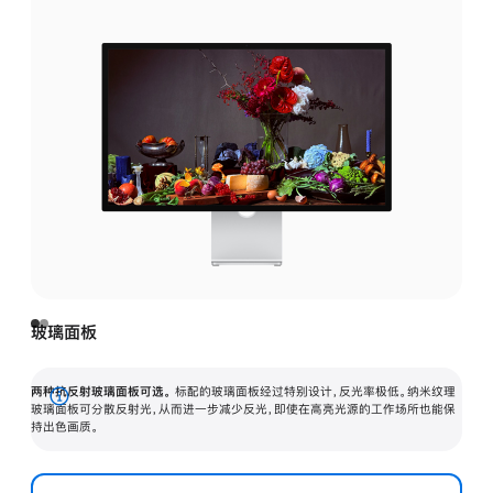
玻璃面板
两种抗反射玻璃面板可选。
标配的玻璃面板经过特别设计，反光率极低。纳米纹理
展
玻璃面板可分散反射光，从而进一步减少反光，即使在高亮光源的工作场所也能保
持出色画质。
开