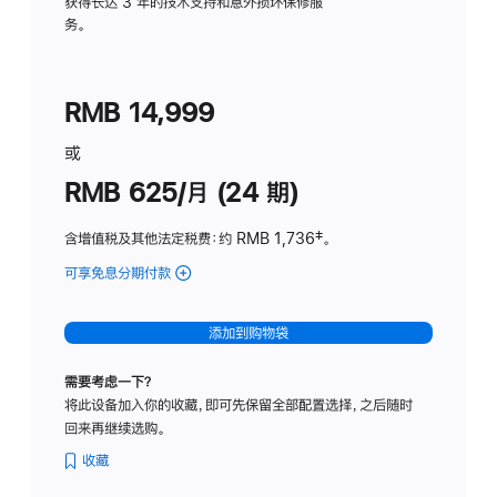
务
获得长达 3 年的技术支持和意外损坏保修服
务。
计
划
(适
RMB 14,999
用
于
或
Studio
RMB 625/月 (24 期)
Display
含增值税及其他法定税费
：约 RMB 1,736
脚
‡。
注
可享免息分期付款
(Studio
Display
-
添加到购物袋
标
准
需要考虑一下？
玻
将此设备加入你的收藏，即可先保留全部配置选择，之后随时
璃
回来再继续选购。
面
板
收藏
-