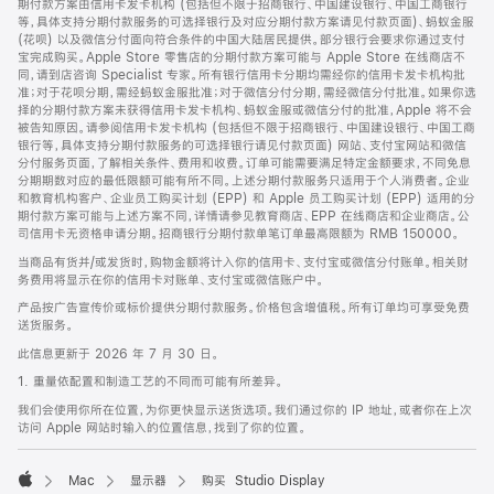
期付款方案由信用卡发卡机构 (包括但不限于招商银行、中国建设银行、中国工商银行
等，具体支持分期付款服务的可选择银行及对应分期付款方案请见付款页面)、蚂蚁金服
(花呗) 以及微信分付面向符合条件的中国大陆居民提供。部分银行会要求你通过支付
宝完成购买。Apple Store 零售店的分期付款方案可能与 Apple Store 在线商店不
同，请到店咨询 Specialist 专家。所有银行信用卡分期均需经你的信用卡发卡机构批
准；对于花呗分期，需经蚂蚁金服批准；对于微信分付分期，需经微信分付批准。如果你选
择的分期付款方案未获得信用卡发卡机构、蚂蚁金服或微信分付的批准，Apple 将不会
被告知原因。请参阅信用卡发卡机构 (包括但不限于招商银行、中国建设银行、中国工商
银行等，具体支持分期付款服务的可选择银行请见付款页面) 网站、支付宝网站和微信
分付服务页面，了解相关条件、费用和收费。订单可能需要满足特定金额要求，不同免息
分期期数对应的最低限额可能有所不同。上述分期付款服务只适用于个人消费者。企业
和教育机构客户、企业员工购买计划 (EPP) 和 Apple 员工购买计划 (EPP) 适用的分
期付款方案可能与上述方案不同，详情请参见教育商店、EPP 在线商店和企业商店。公
司信用卡无资格申请分期。招商银行分期付款单笔订单最高限额为 RMB 150000。
当商品有货并/或发货时，购物金额将计入你的信用卡、支付宝或微信分付账单。相关财
务费用将显示在你的信用卡对账单、支付宝或微信账户中。
产品按广告宣传价或标价提供分期付款服务。价格包含增值税。所有订单均可享受免费
送货服务。
此信息更新于 2026 年 7 月 30 日。
1. 重量依配置和制造工艺的不同而可能有所差异。
我们会使用你所在位置，为你更快显示送货选项。我们通过你的 IP 地址，或者你在上次
访问 Apple 网站时输入的位置信息，找到了你的位置。
Mac
显示器
购买 Studio Display