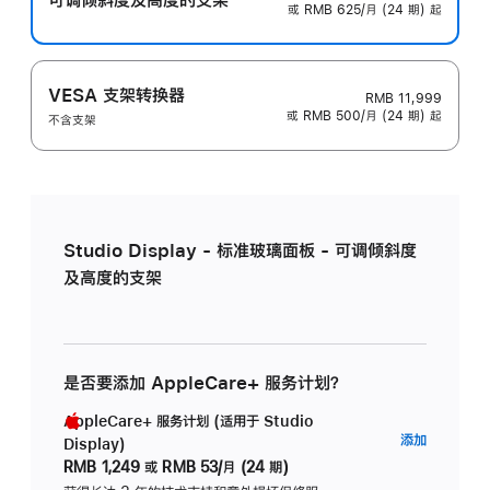
或 RMB 625/月 (24 期) 起
VESA 支架转换器
RMB 11,999
或 RMB 500/月 (24 期) 起
不含支架
Studio Display - 标准玻璃面板 - 可调倾斜度
及高度的支架
是否要添加 AppleCare+ 服务计划？
AppleCare+ 服务计划 (适用于 Studio
AppleC
添加
Display)
服
RMB 1,249
或
RMB 53/月 (24 期)