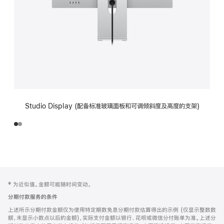
Studio Display (配备标准玻璃面板和可调倾斜度及高度的支架)
网
脚
‡ 为近似值。金额可能随时间变动。
注
页
分期付款服务的条件
页
上述所示分期付款金额仅为使用特定期数免息分期付款估算得出的示例 (仅显示整数数
脚
额，未显示小数点以后的金额)，实际支付金额以银行、花呗或微信分付账单为准。上述分