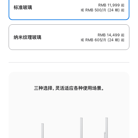
RMB 11,999
起
标准玻璃
或 RMB 500/月 (24 期) 起
RMB 14,499
起
纳米纹理玻璃
或 RMB 605/月 (24 期) 起
三种选择，灵活适应各种使用场景。
标