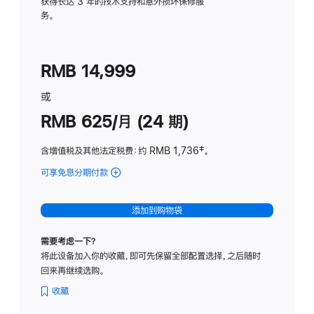
务
获得长达 3 年的技术支持和意外损坏保修服
务。
计
划
(适
RMB 14,999
用
于
或
Studio
RMB 625/月 (24 期)
Display
含增值税及其他法定税费
：约 RMB 1,736
脚
‡。
注
可享免息分期付款
(Studio
Display
-
添加到购物袋
标
准
需要考虑一下？
玻
将此设备加入你的收藏，即可先保留全部配置选择，之后随时
璃
回来再继续选购。
面
板
收藏
-