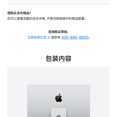
可
调
想购买多件商品？
倾
你可以查看完整的送货详情，并更改购物袋中的商品数量。
斜
度
及
获得购买帮助，
高
立即在线交流
(在
或致电
400-666-8800
。
度
新
的
窗
支
口
包装内容
架
中
的
打
分
开)
期
付
款
选
项)