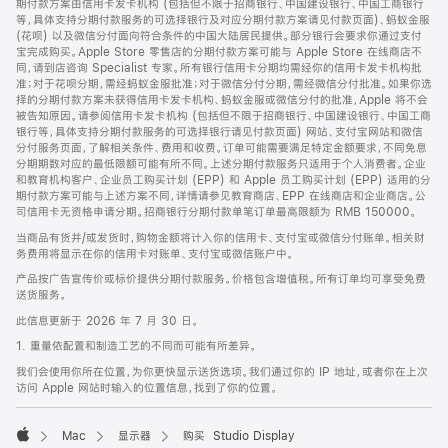
期付款方案由信用卡发卡机构 (包括但不限于招商银行、中国建设银行、中国工商银行
等，具体支持分期付款服务的可选择银行及对应分期付款方案请见付款页面)、蚂蚁金服
(花呗) 以及微信分付面向符合条件的中国大陆居民提供。部分银行会要求你通过支付
宝完成购买。Apple Store 零售店的分期付款方案可能与 Apple Store 在线商店不
同，请到店咨询 Specialist 专家。所有银行信用卡分期均需经你的信用卡发卡机构批
准；对于花呗分期，需经蚂蚁金服批准；对于微信分付分期，需经微信分付批准。如果你选
择的分期付款方案未获得信用卡发卡机构、蚂蚁金服或微信分付的批准，Apple 将不会
被告知原因。请参阅信用卡发卡机构 (包括但不限于招商银行、中国建设银行、中国工商
银行等，具体支持分期付款服务的可选择银行请见付款页面) 网站、支付宝网站和微信
分付服务页面，了解相关条件、费用和收费。订单可能需要满足特定金额要求，不同免息
分期期数对应的最低限额可能有所不同。上述分期付款服务只适用于个人消费者。企业
和教育机构客户、企业员工购买计划 (EPP) 和 Apple 员工购买计划 (EPP) 适用的分
期付款方案可能与上述方案不同，详情请参见教育商店、EPP 在线商店和企业商店。公
司信用卡无资格申请分期。招商银行分期付款单笔订单最高限额为 RMB 150000。
当商品有货并/或发货时，购物金额将计入你的信用卡、支付宝或微信分付账单。相关财
务费用将显示在你的信用卡对账单、支付宝或微信账户中。
产品按广告宣传价或标价提供分期付款服务。价格包含增值税。所有订单均可享受免费
送货服务。
此信息更新于 2026 年 7 月 30 日。
1. 重量依配置和制造工艺的不同而可能有所差异。
我们会使用你所在位置，为你更快显示送货选项。我们通过你的 IP 地址，或者你在上次
访问 Apple 网站时输入的位置信息，找到了你的位置。
Mac
显示器
购买 Studio Display