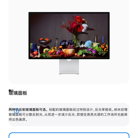
玻璃面板
两种抗反射玻璃面板可选。
标配的玻璃面板经过特别设计，反光率极低。纳米纹理
展
玻璃面板可分散反射光，从而进一步减少反光，即使在高亮光源的工作场所也能保
持出色画质。
开