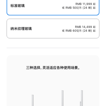
RMB 11,999
起
标准玻璃
或 RMB 500/月 (24 期) 起
RMB 14,499
起
纳米纹理玻璃
或 RMB 605/月 (24 期) 起
三种选择，灵活适应各种使用场景。
标