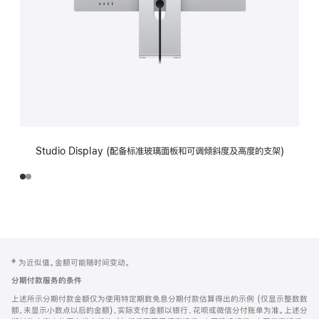
Studio Display (配备标准玻璃面板和可调倾斜度及高度的支架)
网
脚
‡ 为近似值。金额可能随时间变动。
注
页
分期付款服务的条件
页
上述所示分期付款金额仅为使用特定期数免息分期付款估算得出的示例 (仅显示整数数
脚
额，未显示小数点以后的金额)，实际支付金额以银行、花呗或微信分付账单为准。上述分