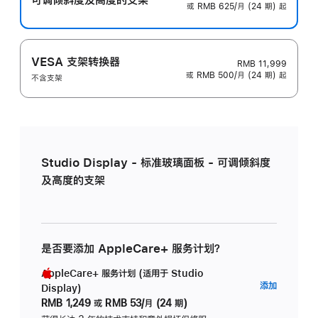
或 RMB 625/月 (24 期) 起
VESA 支架转换器
RMB 11,999
或 RMB 500/月 (24 期) 起
不含支架
Studio Display - 标准玻璃面板 - 可调倾斜度
及高度的支架
是否要添加 AppleCare+ 服务计划？
AppleCare+ 服务计划 (适用于 Studio
AppleC
添加
Display)
服
RMB 1,249
或
RMB 53/月 (24 期)