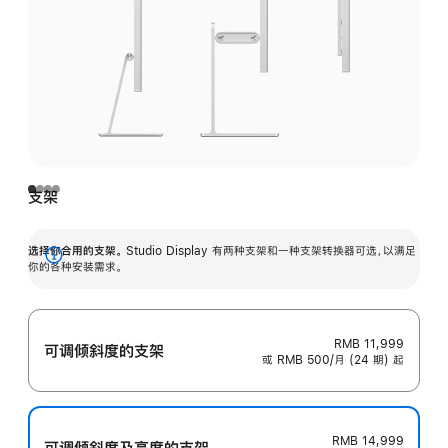
支架
选择你合用的支架。
Studio Display 有两种支架和一种支架转换器可选，以满足
展
你的各种安装需求。
开
RMB 11,999
可调倾斜度的支架
或 RMB 500/月 (24 期) 起
RMB 14,999
可调倾斜度及高‍度的支‍架