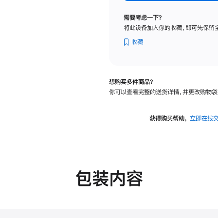
标
准
需要考虑一下？
玻
将此设备加入你的收藏，即可先保留
璃
面
收藏
板
-
可
想购买多件商品？
调
你可以查看完整的送货详情，并更改购物袋
倾
斜
度
获得购买帮助，
立即在线
及
高
度
的
支
包装内容
架
的
分
期
付