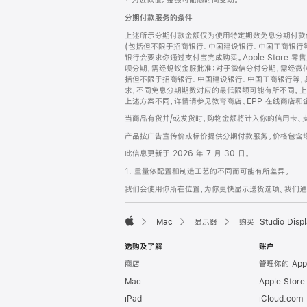
‡ 为近似值。金额可能随时间变动。
注
页
分期付款服务的条件
页
上述所示分期付款金额仅为使用特定期数免息分期付款估
脚
(包括但不限于招商银行、中国建设银行、中国工商银行
银行会要求你通过支付宝完成购买。Apple Store 零
呗分期，需经蚂蚁金服批准；对于微信分付分期，需经微信
括但不限于招商银行、中国建设银行、中国工商银行等，
求，不同免息分期期数对应的最低限额可能有所不同。上述分
上述方案不同，详情请参见教育商店、EPP 在线商店和
当商品有货并/或发货时，购物金额将计入你的信用卡、
产品按广告宣传价或标价提供分期付款服务。价格包含
此信息更新于 2026 年 7 月 30 日。
1. 重量依配置和制造工艺的不同而可能有所差异。
我们会使用你所在位置，为你更快显示送货选项。我们通过你
Mac
显示器
购买 Studio Displ
Apple
选购及了解
账户
商店
管理你的 App
Mac
Apple Stor
iPad
iCloud.com