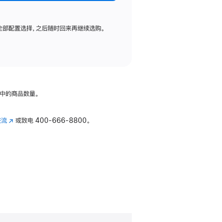
全部配置选择，之后随时回来再继续选购。
中的商品数量。
交流
(在
或致电
400-666-8800。
新
窗
口
中
打
开)