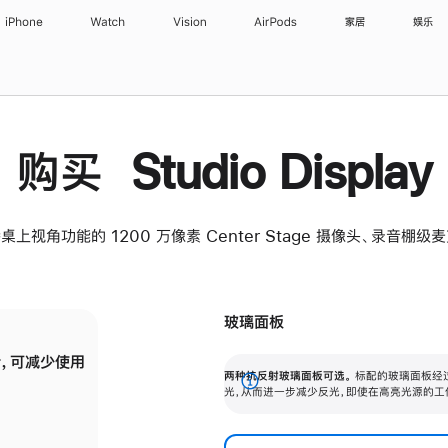
iPhone
Watch
Vision
AirPods
家居
娱乐
购买 Studio Display
桌上视角功能的 1200 万像素 Center Stage 摄像头、录音棚
玻璃面板
，可减少使用
纳米纹理玻璃面板可进一步减少反光，即使在
两种抗反射玻璃面板可选。
标配的玻璃面板经
。
有高亮光源的场所使用，也能保持出色画质。
展
光，从而进一步减少反光，即使在高亮光源的工
开