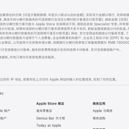
算得出的示例 (仅显示整数数额，未显示小数点以后的金额)，实际支付金额以银行、花呗或
等，具体支持分期付款服务的可选择银行及对应分期付款方案请见付款页面)、蚂蚁金服 (花呗
售店的分期付款方案可能与 Apple Store 在线商店不同，请到店咨询 Specialist 专
分付批准。如果你选择的分期付款方案未获得信用卡发卡机构、蚂蚁金服或微信分付的批准，Ap
具体支持分期付款服务的可选择银行请见付款页面) 网站、支付宝网站和微信分付服务页面，
期付款服务只适用于个人消费者。企业和教育机构客户、企业员工购买计划 (EPP) 和 Appl
企业商店。公司信用卡无资格申请分期。招商银行分期付款单笔订单最高限额为 RMB 150000
支付宝或微信分付账单。相关财务费用将显示在你的信用卡对账单、支付宝或微信账户中。
增值税。所有订单均可享受免费送货服务。
的 IP 地址，或者你在上次访问 Apple 网站时输入的位置信息，找到了你的位置。
ay
Apple Store 商店
商务应用
le 账户
查找零售店
Apple 与商务
e 账户
Genius Bar 天才吧
商务选购
Today at Apple