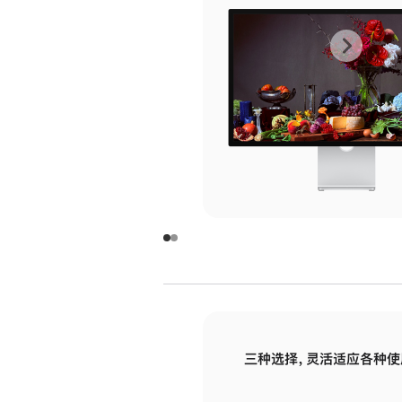
上
下
一
一
张
张
图
图
库
库
图
图
片
片
-
-
玻
玻
璃
璃
三种选择，灵活适应各种使
面
面
板
板