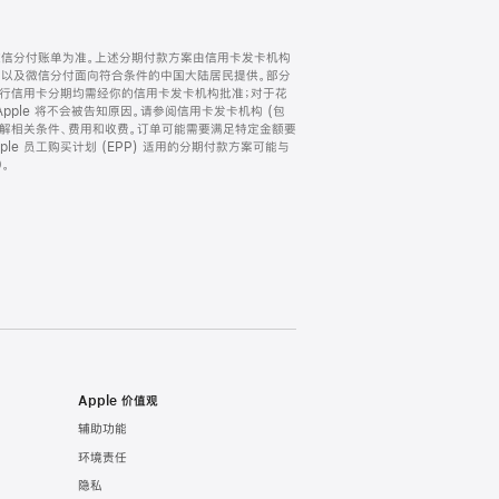
微信分付账单为准。上述分期付款方案由信用卡发卡机构
) 以及微信分付面向符合条件的中国大陆居民提供。部分
家。所有银行信用卡分期均需经你的信用卡发卡机构批准；对于花
ple 将不会被告知原因。请参阅信用卡发卡机构 (包
了解相关条件、费用和收费。订单可能需要满足特定金额要
e 员工购买计划 (EPP) 适用的分期付款方案可能与
。
Apple 价值观
辅助功能
环境责任
隐私