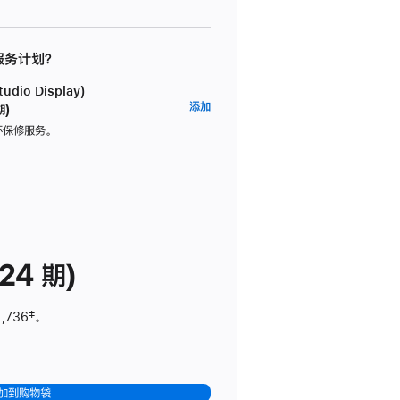
 服务计划？
dio Display)
AppleCare+
添加
期)
服
坏保修服务。
务
计
划
(适
用
于
24 期)
Studio
Display)
1,736
脚
‡。
注
加到购物袋