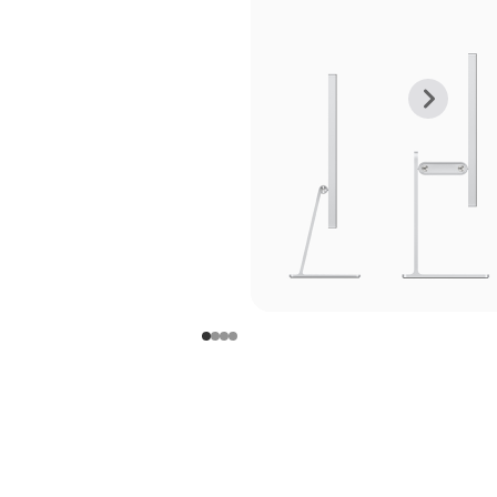
上
下
一
一
张
张
图
图
库
库
图
图
片
片
-
-
支
支
架
架