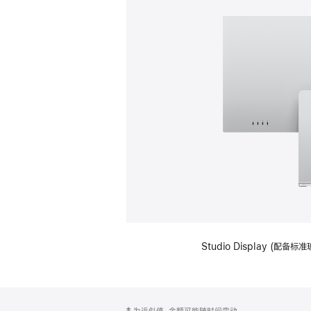
Studio Display (
网
脚