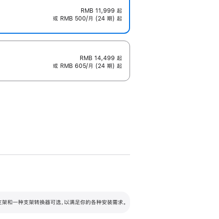
RMB 11,999
起
或 RMB 500/月 (24 期) 起
RMB 14,499
起
或 RMB 605/月 (24 期) 起
配可调倾斜度及高度的支架，额外增加 105
VESA 支架转换器
 有两种支架和一种支架转换器可选，以满足你的各种安装需求。
毫米的高度调节范围。
容的支架 (未随附)