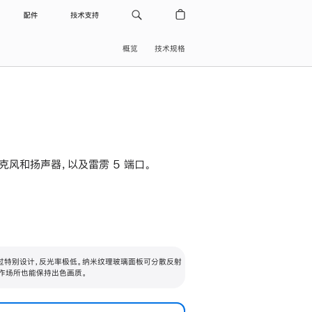
配件
技术支持
概览
技术规格
级麦克风和扬声器，以及雷雳 5 端口。
过特别设计，反光率极低。纳米纹理玻璃面板可分散反射
作场所也能保持出色画质。