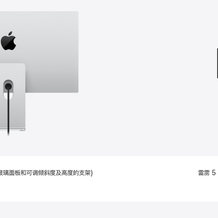
款
选
项)
配备标准玻璃面板和可调倾斜度及高度的支架)
雷雳 5 