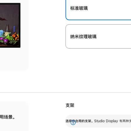
标准玻璃
纳米纹理玻璃
支架
用场景。
标配可调倾斜度的支架，提供 30 度的倾斜度
选
选择你合用的支架。
Studio Display
调节范围。
展