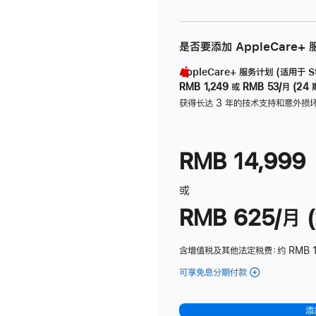
是否要添加 AppleCare+
AppleCare+ 服务计划 (适用于 Stu
RMB 1,249
或
RMB 53/月 (24 
获得长达 3 年的技术支持和意外损
RMB 14,999
或
RMB 625/月 (
含增值税及其他法定税费
：约 RMB 
可享免息分期付款
(Studio
Display
-
添