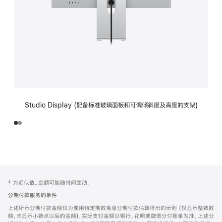
Studio Display (配备标准玻璃面板和可调倾斜度及高度的支架)
网
脚
‡ 为近似值。金额可能随时间变动。
注
页
分期付款服务的条件
页
上述所示分期付款金额仅为使用特定期数免息分期付款估算得出的示例 (仅显示整数数
脚
额，未显示小数点以后的金额)，实际支付金额以银行、花呗或微信分付账单为准。上述分