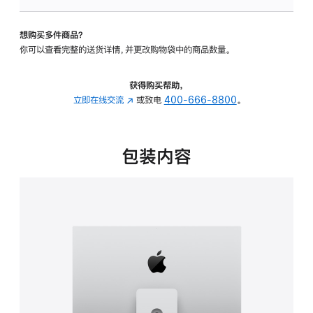
可
调
想购买多件商品？
倾
你可以查看完整的送货详情，并更改购物袋中的商品数量。
斜
度
及
获得购买帮助，
高
立即在线交流
(在
或致电
400-666-8800
。
度
新
的
窗
支
口
包装内容
架
中
的
打
分
开)
期
付
款
选
项)