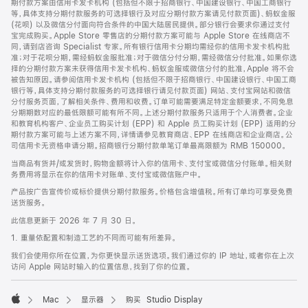
期付款方案由信用卡发卡机构 (包括但不限于招商银行、中国建设银行、中国工商银行
等，具体支持分期付款服务的可选择银行及对应分期付款方案请见付款页面)、蚂蚁金服
(花呗) 以及微信分付面向符合条件的中国大陆居民提供。部分银行会要求你通过支付
宝完成购买。Apple Store 零售店的分期付款方案可能与 Apple Store 在线商店不
同，请到店咨询 Specialist 专家。所有银行信用卡分期均需经你的信用卡发卡机构批
准；对于花呗分期，需经蚂蚁金服批准；对于微信分付分期，需经微信分付批准。如果你选
择的分期付款方案未获得信用卡发卡机构、蚂蚁金服或微信分付的批准，Apple 将不会
被告知原因。请参阅信用卡发卡机构 (包括但不限于招商银行、中国建设银行、中国工商
银行等，具体支持分期付款服务的可选择银行请见付款页面) 网站、支付宝网站和微信
分付服务页面，了解相关条件、费用和收费。订单可能需要满足特定金额要求，不同免息
分期期数对应的最低限额可能有所不同。上述分期付款服务只适用于个人消费者。企业
和教育机构客户、企业员工购买计划 (EPP) 和 Apple 员工购买计划 (EPP) 适用的分
期付款方案可能与上述方案不同，详情请参见教育商店、EPP 在线商店和企业商店。公
司信用卡无资格申请分期。招商银行分期付款单笔订单最高限额为 RMB 150000。
当商品有货并/或发货时，购物金额将计入你的信用卡、支付宝或微信分付账单。相关财
务费用将显示在你的信用卡对账单、支付宝或微信账户中。
产品按广告宣传价或标价提供分期付款服务。价格包含增值税。所有订单均可享受免费
送货服务。
此信息更新于 2026 年 7 月 30 日。
1. 重量依配置和制造工艺的不同而可能有所差异。
我们会使用你所在位置，为你更快显示送货选项。我们通过你的 IP 地址，或者你在上次
访问 Apple 网站时输入的位置信息，找到了你的位置。
Mac
显示器
购买 Studio Display