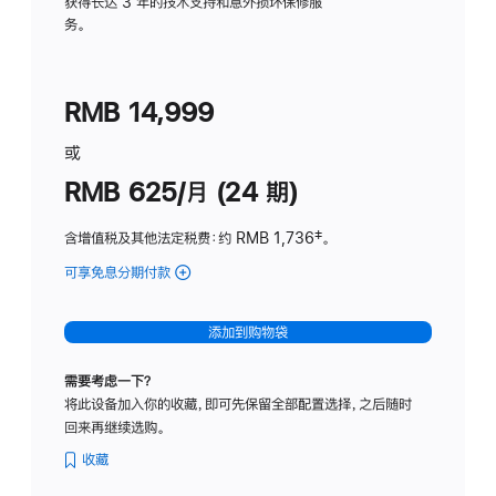
务
获得长达 3 年的技术支持和意外损坏保修服
务。
计
划
(适
RMB 14,999
用
于
或
Studio
RMB 625/月 (24 期)
Display
含增值税及其他法定税费
：约 RMB 1,736
脚
‡。
注
可享免息分期付款
(Studio
Display
-
添加到购物袋
标
准
需要考虑一下？
玻
将此设备加入你的收藏，即可先保留全部配置选择，之后随时
璃
回来再继续选购。
面
板
收藏
-