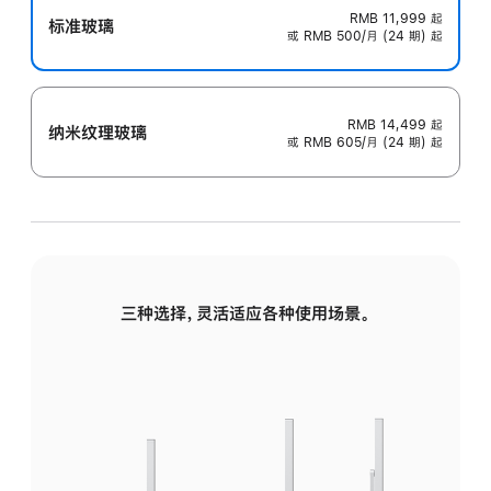
RMB 11,999
起
标准玻璃
或 RMB 500/月 (24 期) 起
RMB 14,499
起
纳米纹理玻璃
或 RMB 605/月 (24 期) 起
三种选择，灵活适应各种使用场景。
标