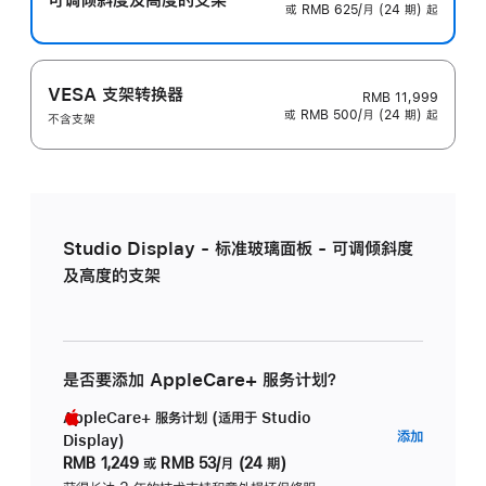
或 RMB 625/月 (24 期) 起
VESA 支架转换器
RMB 11,999
或 RMB 500/月 (24 期) 起
不含支架
Studio Display - 标准玻璃面板 - 可调倾斜度
及高度的支架
是否要添加 AppleCare+ 服务计划？
AppleCare+ 服务计划 (适用于 Studio
AppleC
添加
Display)
服
RMB 1,249
或
RMB 53/月 (24 期)