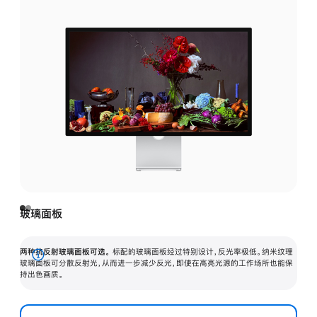
玻璃面板
两种抗反射玻璃面板可选。
标配的玻璃面板经过特别设计，反光率极低。纳米纹理
展
玻璃面板可分散反射光，从而进一步减少反光，即使在高亮光源的工作场所也能保
持出色画质。
开