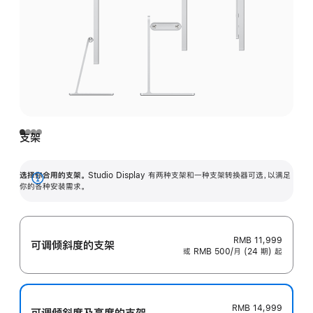
支架
选择你合用的支架。
Studio Display 有两种支架和一种支架转换器可选，以满足
展
你的各种安装需求。
开
RMB 11,999
可调倾斜度的支架
或 RMB 500/月 (24 期) 起
RMB 14,999
可调倾斜度及高‍度的支‍架