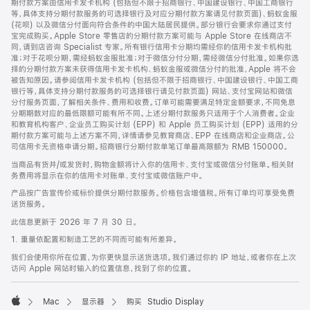
期付款方案由信用卡发卡机构 (包括但不限于招商银行、中国建设银行、中国工商银行
等，具体支持分期付款服务的可选择银行及对应分期付款方案请见付款页面)、蚂蚁金服
(花呗) 以及微信分付面向符合条件的中国大陆居民提供。部分银行会要求你通过支付
宝完成购买。Apple Store 零售店的分期付款方案可能与 Apple Store 在线商店不
同，请到店咨询 Specialist 专家。所有银行信用卡分期均需经你的信用卡发卡机构批
准；对于花呗分期，需经蚂蚁金服批准；对于微信分付分期，需经微信分付批准。如果你选
择的分期付款方案未获得信用卡发卡机构、蚂蚁金服或微信分付的批准，Apple 将不会
被告知原因。请参阅信用卡发卡机构 (包括但不限于招商银行、中国建设银行、中国工商
银行等，具体支持分期付款服务的可选择银行请见付款页面) 网站、支付宝网站和微信
分付服务页面，了解相关条件、费用和收费。订单可能需要满足特定金额要求，不同免息
分期期数对应的最低限额可能有所不同。上述分期付款服务只适用于个人消费者。企业
和教育机构客户、企业员工购买计划 (EPP) 和 Apple 员工购买计划 (EPP) 适用的分
期付款方案可能与上述方案不同，详情请参见教育商店、EPP 在线商店和企业商店。公
司信用卡无资格申请分期。招商银行分期付款单笔订单最高限额为 RMB 150000。
当商品有货并/或发货时，购物金额将计入你的信用卡、支付宝或微信分付账单。相关财
务费用将显示在你的信用卡对账单、支付宝或微信账户中。
产品按广告宣传价或标价提供分期付款服务。价格包含增值税。所有订单均可享受免费
送货服务。
此信息更新于 2026 年 7 月 30 日。
1. 重量依配置和制造工艺的不同而可能有所差异。
我们会使用你所在位置，为你更快显示送货选项。我们通过你的 IP 地址，或者你在上次
访问 Apple 网站时输入的位置信息，找到了你的位置。
Mac
显示器
购买 Studio Display