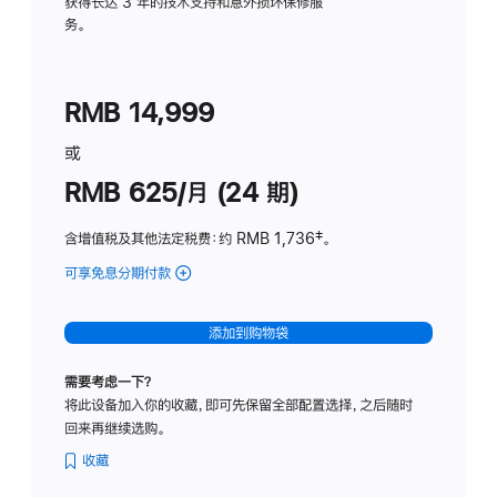
务
获得长达 3 年的技术支持和意外损坏保修服
务。
计
划
(适
RMB 14,999
用
于
或
Studio
RMB 625/月 (24 期)
Display
含增值税及其他法定税费
：约 RMB 1,736
脚
‡。
注
可享免息分期付款
(Studio
Display
-
添加到购物袋
标
准
需要考虑一下？
玻
将此设备加入你的收藏，即可先保留全部配置选择，之后随时
璃
回来再继续选购。
面
板
收藏
-