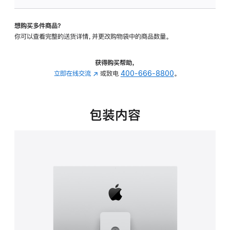
可
调
想购买多件商品？
倾
你可以查看完整的送货详情，并更改购物袋中的商品数量。
斜
度
及
获得购买帮助，
高
立即在线交流
(在
或致电
400-666-8800
。
度
新
的
窗
支
口
包装内容
架
中
的
打
分
开)
期
付
款
选
项)