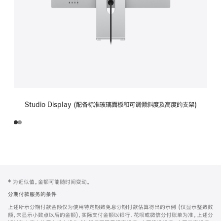
Studio Display (配备标准玻璃面板和可调倾斜度及高度的支架)
网
脚
‡ 为近似值。金额可能随时间变动。
注
页
分期付款服务的条件
页
上述所示分期付款金额仅为使用特定期数免息分期付款估算得出的示例 (仅显示整数数
脚
额，未显示小数点以后的金额)，实际支付金额以银行、花呗或微信分付账单为准。上述分