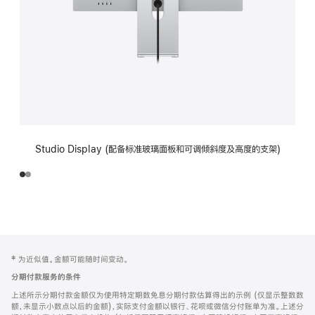
Studio Display (配备标准玻璃面板和可调倾斜度及高度的支架)
网
脚
‡ 为近似值。金额可能随时间变动。
注
页
分期付款服务的条件
页
上述所示分期付款金额仅为使用特定期数免息分期付款估算得出的示例 (仅显示整数数
脚
额，未显示小数点以后的金额)，实际支付金额以银行、花呗或微信分付账单为准。上述分