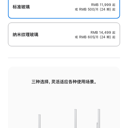
RMB 11,999
起
标准玻璃
或 RMB 500/月 (24 期) 起
RMB 14,499
起
纳米纹理玻璃
或 RMB 605/月 (24 期) 起
三种选择，灵活适应各种使用场景。
标