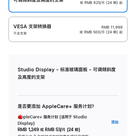
或 RMB 625/月 (24 期) 起
VESA 支架转换器
RMB 11,999
或 RMB 500/月 (24 期) 起
不含支架
Studio Display - 标准玻璃面板 - 可调倾斜度
及高度的支架
是否要添加 AppleCare+ 服务计划？
AppleCare+ 服务计划 (适用于 Studio
AppleC
添加
Display)
服
RMB 1,249
或
RMB 53/月 (24 期)