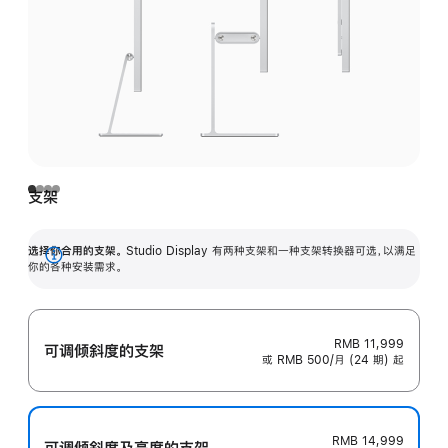
支架
选择你合用的支架。
Studio Display 有两种支架和一种支架转换器可选，以满足
展
你的各种安装需求。
开
RMB 11,999
可调倾斜度的支架
或 RMB 500/月 (24 期) 起
RMB 14,999
可调倾斜度及高‍度的支‍架