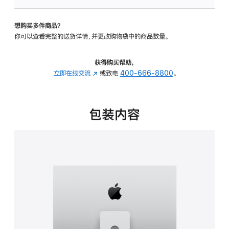
可
调
想购买多件商品？
倾
你可以查看完整的送货详情，并更改购物袋中的商品数量。
斜
度
及
获得购买帮助，
高
立即在线交流
(在
或致电
400-666-8800
。
度
新
的
窗
支
口
包装内容
架
中
的
打
分
开)
期
付
款
选
项)