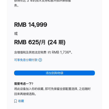
务
获得长达 3 年的技术支持和意外损坏保修服
务。
计
划
(适
RMB 14,999
用
于
或
Studio
RMB 625/月 (24 期)
Display
含增值税及其他法定税费
：约 RMB 1,736
脚
‡。
注
可享免息分期付款
(Studio
Display
-
添加到购物袋
标
准
需要考虑一下？
玻
将此设备加入你的收藏，即可先保留全部配置选择，之后随时
璃
回来再继续选购。
面
板
收藏
-