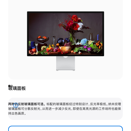
玻璃面板
两种抗反射玻璃面板可选。
标配的玻璃面板经过特别设计，反光率极低。纳米纹理
展
玻璃面板可分散反射光，从而进一步减少反光，即使在高亮光源的工作场所也能保
持出色画质。
开