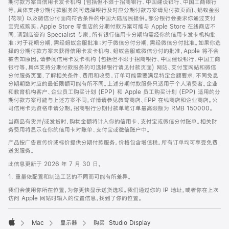
期付款方案由信用卡发卡机构 (包括但不限于招商银行、中国建设银行、中国工商银行
等，具体支持分期付款服务的可选择银行及对应分期付款方案请见付款页面)、蚂蚁金服
(花呗) 以及微信分付面向符合条件的中国大陆居民提供。部分银行会要求你通过支付
宝完成购买。Apple Store 零售店的分期付款方案可能与 Apple Store 在线商店不
同，请到店咨询 Specialist 专家。所有银行信用卡分期均需经你的信用卡发卡机构批
准；对于花呗分期，需经蚂蚁金服批准；对于微信分付分期，需经微信分付批准。如果你选
择的分期付款方案未获得信用卡发卡机构、蚂蚁金服或微信分付的批准，Apple 将不会
被告知原因。请参阅信用卡发卡机构 (包括但不限于招商银行、中国建设银行、中国工商
银行等，具体支持分期付款服务的可选择银行请见付款页面) 网站、支付宝网站和微信
分付服务页面，了解相关条件、费用和收费。订单可能需要满足特定金额要求，不同免息
分期期数对应的最低限额可能有所不同。上述分期付款服务只适用于个人消费者。企业
和教育机构客户、企业员工购买计划 (EPP) 和 Apple 员工购买计划 (EPP) 适用的分
期付款方案可能与上述方案不同，详情请参见教育商店、EPP 在线商店和企业商店。公
司信用卡无资格申请分期。招商银行分期付款单笔订单最高限额为 RMB 150000。
当商品有货并/或发货时，购物金额将计入你的信用卡、支付宝或微信分付账单。相关财
务费用将显示在你的信用卡对账单、支付宝或微信账户中。
产品按广告宣传价或标价提供分期付款服务。价格包含增值税。所有订单均可享受免费
送货服务。
此信息更新于 2026 年 7 月 30 日。
1. 重量依配置和制造工艺的不同而可能有所差异。
我们会使用你所在位置，为你更快显示送货选项。我们通过你的 IP 地址，或者你在上次
访问 Apple 网站时输入的位置信息，找到了你的位置。
Mac
显示器
购买 Studio Display