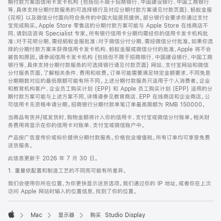
期付款方案由信用卡发卡机构 (包括但不限于招商银行、中国建设银行、中国工商银行
等，具体支持分期付款服务的可选择银行及对应分期付款方案请见付款页面)、蚂蚁金服
(花呗) 以及微信分付面向符合条件的中国大陆居民提供。部分银行会要求你通过支付
宝完成购买。Apple Store 零售店的分期付款方案可能与 Apple Store 在线商店不
同，请到店咨询 Specialist 专家。所有银行信用卡分期均需经你的信用卡发卡机构批
准；对于花呗分期，需经蚂蚁金服批准；对于微信分付分期，需经微信分付批准。如果你选
择的分期付款方案未获得信用卡发卡机构、蚂蚁金服或微信分付的批准，Apple 将不会
被告知原因。请参阅信用卡发卡机构 (包括但不限于招商银行、中国建设银行、中国工商
银行等，具体支持分期付款服务的可选择银行请见付款页面) 网站、支付宝网站和微信
分付服务页面，了解相关条件、费用和收费。订单可能需要满足特定金额要求，不同免息
分期期数对应的最低限额可能有所不同。上述分期付款服务只适用于个人消费者。企业
和教育机构客户、企业员工购买计划 (EPP) 和 Apple 员工购买计划 (EPP) 适用的分
期付款方案可能与上述方案不同，详情请参见教育商店、EPP 在线商店和企业商店。公
司信用卡无资格申请分期。招商银行分期付款单笔订单最高限额为 RMB 150000。
当商品有货并/或发货时，购物金额将计入你的信用卡、支付宝或微信分付账单。相关财
务费用将显示在你的信用卡对账单、支付宝或微信账户中。
产品按广告宣传价或标价提供分期付款服务。价格包含增值税。所有订单均可享受免费
送货服务。
此信息更新于 2026 年 7 月 30 日。
1. 重量依配置和制造工艺的不同而可能有所差异。
我们会使用你所在位置，为你更快显示送货选项。我们通过你的 IP 地址，或者你在上次
访问 Apple 网站时输入的位置信息，找到了你的位置。
Mac
显示器
购买 Studio Display