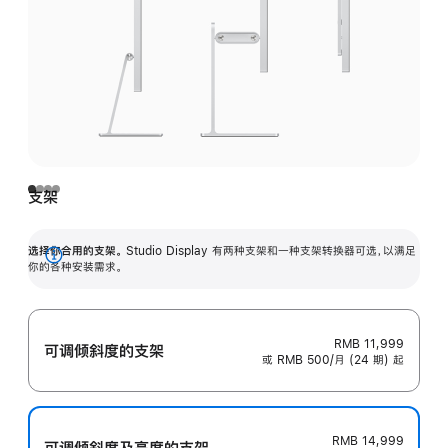
支架
选择你合用的支架。
Studio Display 有两种支架和一种支架转换器可选，以满足
展
你的各种安装需求。
开
RMB 11,999
可调倾斜度的支架
或 RMB 500/月 (24 期) 起
RMB 14,999
可调倾斜度及高‍度的支‍架