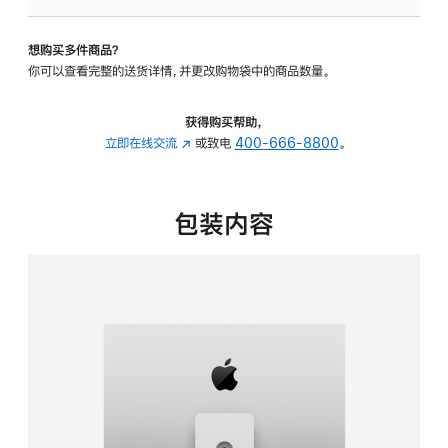
可
调
想购买多件商品？
倾
你可以查看完整的送货详情，并更改购物袋中的商品数量。
斜
度
及
获得购买帮助，
高
立即在线交流
(在
或致电
400-666-8800
。
度
新
的
窗
支
口
包装内容
架
中
的
打
分
开)
期
付
款
选
项)