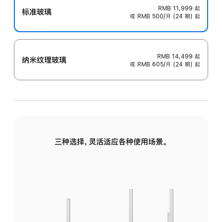
RMB 11,999
起
标准玻璃
或 RMB 500/月 (24 期) 起
RMB 14,499
起
纳米纹理玻璃
或 RMB 605/月 (24 期) 起
三种选择，灵活适应各种使用场景。
标