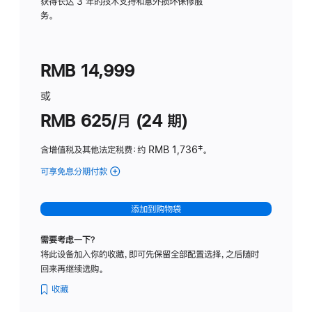
务
获得长达 3 年的技术支持和意外损坏保修服
务。
计
划
(适
RMB 14,999
用
于
或
Studio
RMB 625/月 (24 期)
Display
含增值税及其他法定税费
：约 RMB 1,736
脚
‡。
注
可享免息分期付款
(Studio
Display
-
添加到购物袋
标
准
需要考虑一下？
玻
将此设备加入你的收藏，即可先保留全部配置选择，之后随时
璃
回来再继续选购。
面
板
收藏
-