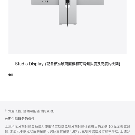
Studio Display (配备标准玻璃面板和可调倾斜度及高度的支架)
网
脚
‡ 为近似值。金额可能随时间变动。
注
页
分期付款服务的条件
页
上述所示分期付款金额仅为使用特定期数免息分期付款估算得出的示例 (仅显示整数数
脚
额，未显示小数点以后的金额)，实际支付金额以银行、花呗或微信分付账单为准。上述分