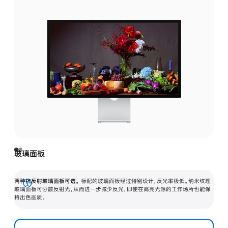
玻璃面板
两种抗反射玻璃面板可选。
标配的玻璃面板经过特别设计，反光率极低。纳米纹理
展
玻璃面板可分散反射光，从而进一步减少反光，即使在高亮光源的工作场所也能保
持出色画质。
开