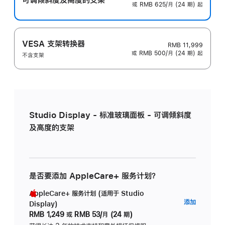
或 RMB 625/月 (24 期) 起
VESA 支架转换器
RMB 11,999
或 RMB 500/月 (24 期) 起
不含支架
Studio Display - 标准玻璃面板 - 可调倾斜度
及高度的支架
是否要添加 AppleCare+ 服务计划？
AppleCare+ 服务计划 (适用于 Studio
AppleC
添加
Display)
服
RMB 1,249
或
RMB 53/月 (24 期)