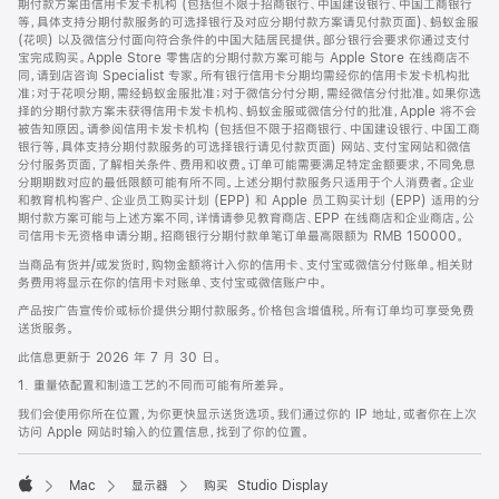
期付款方案由信用卡发卡机构 (包括但不限于招商银行、中国建设银行、中国工商银行
等，具体支持分期付款服务的可选择银行及对应分期付款方案请见付款页面)、蚂蚁金服
(花呗) 以及微信分付面向符合条件的中国大陆居民提供。部分银行会要求你通过支付
宝完成购买。Apple Store 零售店的分期付款方案可能与 Apple Store 在线商店不
同，请到店咨询 Specialist 专家。所有银行信用卡分期均需经你的信用卡发卡机构批
准；对于花呗分期，需经蚂蚁金服批准；对于微信分付分期，需经微信分付批准。如果你选
择的分期付款方案未获得信用卡发卡机构、蚂蚁金服或微信分付的批准，Apple 将不会
被告知原因。请参阅信用卡发卡机构 (包括但不限于招商银行、中国建设银行、中国工商
银行等，具体支持分期付款服务的可选择银行请见付款页面) 网站、支付宝网站和微信
分付服务页面，了解相关条件、费用和收费。订单可能需要满足特定金额要求，不同免息
分期期数对应的最低限额可能有所不同。上述分期付款服务只适用于个人消费者。企业
和教育机构客户、企业员工购买计划 (EPP) 和 Apple 员工购买计划 (EPP) 适用的分
期付款方案可能与上述方案不同，详情请参见教育商店、EPP 在线商店和企业商店。公
司信用卡无资格申请分期。招商银行分期付款单笔订单最高限额为 RMB 150000。
当商品有货并/或发货时，购物金额将计入你的信用卡、支付宝或微信分付账单。相关财
务费用将显示在你的信用卡对账单、支付宝或微信账户中。
产品按广告宣传价或标价提供分期付款服务。价格包含增值税。所有订单均可享受免费
送货服务。
此信息更新于 2026 年 7 月 30 日。
1. 重量依配置和制造工艺的不同而可能有所差异。
我们会使用你所在位置，为你更快显示送货选项。我们通过你的 IP 地址，或者你在上次
访问 Apple 网站时输入的位置信息，找到了你的位置。
Mac
显示器
购买 Studio Display