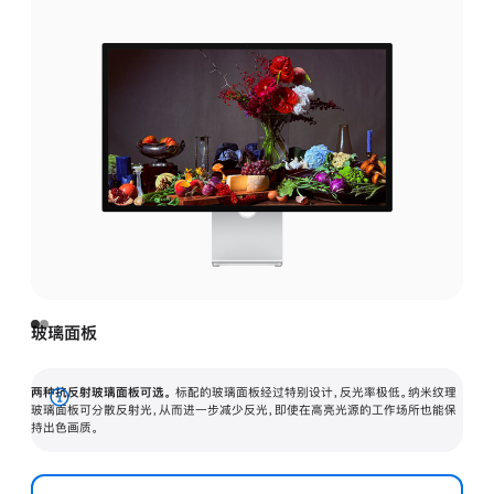
玻璃面板
两种抗反射玻璃面板可选。
标配的玻璃面板经过特别设计，反光率极低。纳米纹理
展
玻璃面板可分散反射光，从而进一步减少反光，即使在高亮光源的工作场所也能保
持出色画质。
开