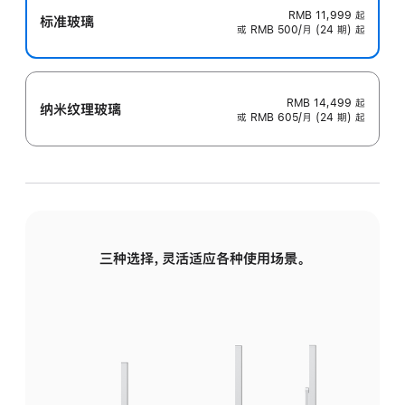
RMB 11,999
起
标准玻璃
或 RMB 500/月 (24 期) 起
RMB 14,499
起
纳米纹理玻璃
或 RMB 605/月 (24 期) 起
三种选择，灵活适应各种使用场景。
标