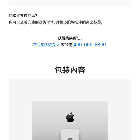
可
调
想购买多件商品？
倾
你可以查看完整的送货详情，并更改购物袋中的商品数量。
斜
度
及
获得购买帮助，
高
立即在线交流
(在
或致电
400-666-8800
。
度
新
的
窗
支
口
包装内容
架
中
的
打
分
开)
期
付
款
选
项)