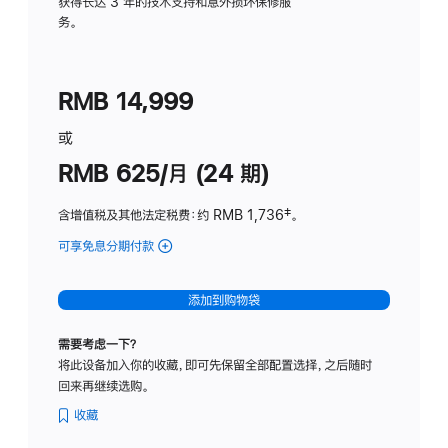
务
获得长达 3 年的技术支持和意外损坏保修服
务。
计
划
(适
RMB 14,999
用
于
或
Studio
RMB 625/月 (24 期)
Display
含增值税及其他法定税费
：约 RMB 1,736
脚
‡。
注
可享免息分期付款
(Studio
Display
-
添加到购物袋
标
准
需要考虑一下？
玻
将此设备加入你的收藏，即可先保留全部配置选择，之后随时
璃
回来再继续选购。
面
板
收藏
-