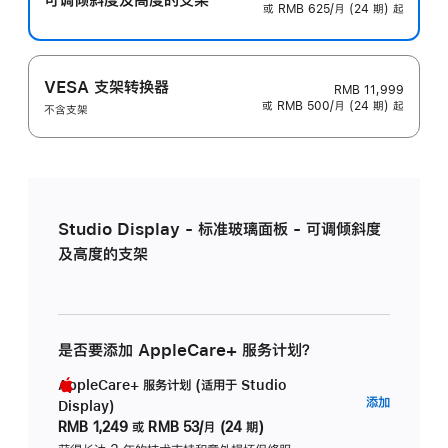
或 RMB 625/月 (24 期) 起
VESA 支架转换器
RMB 11,999
或 RMB 500/月 (24 期) 起
不含支架
Studio Display - 标准玻璃面板 - 可调倾斜度
及高度的支架
是否要添加 AppleCare+ 服务计划？
AppleCare+ 服务计划 (适用于 Studio
AppleC
添加
Display)
服
RMB 1,249
或
RMB 53/月 (24 期)