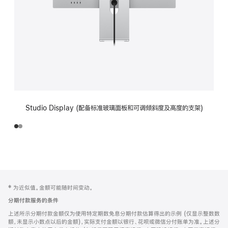
Studio Display (配备标准玻璃面板和可调倾斜度及高度的支架)
网
脚
‡ 为近似值。金额可能随时间变动。
注
页
分期付款服务的条件
页
上述所示分期付款金额仅为使用特定期数免息分期付款估算得出的示例 (仅显示整数数
脚
额，未显示小数点以后的金额)，实际支付金额以银行、花呗或微信分付账单为准。上述分