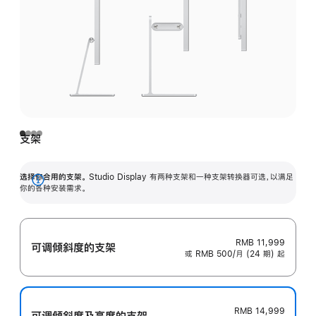
支架
选择你合用的支架。
Studio Display 有两种支架和一种支架转换器可选，以满足
展
你的各种安装需求。
开
RMB 11,999
可调倾斜度的支架
或 RMB 500/月 (24 期) 起
RMB 14,999
可调倾斜度及高‍度的支‍架