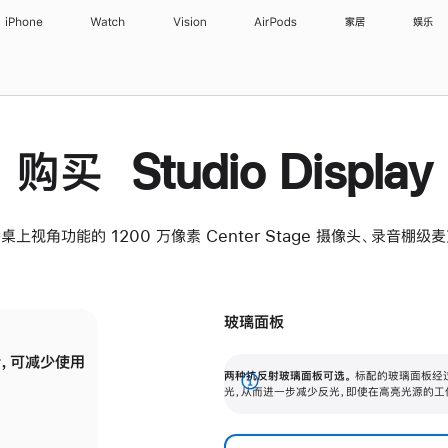
iPhone
Watch
Vision
AirPods
家居
娱乐
购买 Studio Display
桌上视角功能的 1200 万像素 Center Stage 摄像头、录音棚
玻璃面板
，可减少使用
纳米纹理玻璃面板可进一步减少反光，即使在
两种抗反射玻璃面板可选。
标配的玻璃面板经
。
有高亮光源的场所使用，也能保持出色画质。
展
光，从而进一步减少反光，即使在高亮光源的工
开