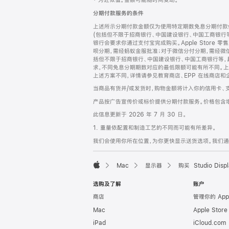
‡ 为近似值。金额可能随时间变动。
注
页
分期付款服务的条件
页
上述所示分期付款金额仅为使用特定期数免息分期付款估
脚
(包括但不限于招商银行、中国建设银行、中国工商银行
银行会要求你通过支付宝完成购买。Apple Store 零
呗分期，需经蚂蚁金服批准；对于微信分付分期，需经微信
括但不限于招商银行、中国建设银行、中国工商银行等，
求，不同免息分期期数对应的最低限额可能有所不同。上述分
上述方案不同，详情请参见教育商店、EPP 在线商店和
当商品有货并/或发货时，购物金额将计入你的信用卡、
产品按广告宣传价或标价提供分期付款服务。价格包含
此信息更新于 2026 年 7 月 30 日。
1. 重量依配置和制造工艺的不同而可能有所差异。
我们会使用你所在位置，为你更快显示送货选项。我们通过你
Mac
显示器
购买 Studio Displ
Apple
选购及了解
账户
商店
管理你的 App
Mac
Apple Stor
iPad
iCloud.com