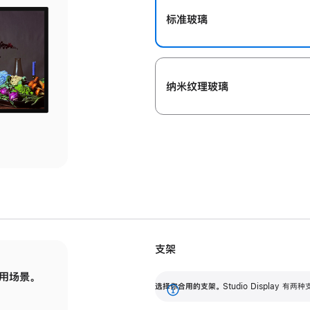
标准玻璃
纳米纹理玻璃
支架
用场景。
标配可调倾斜度的支架，提供 30 度的倾斜度
选
选择你合用的支架。
Studio Display
调节范围。
展