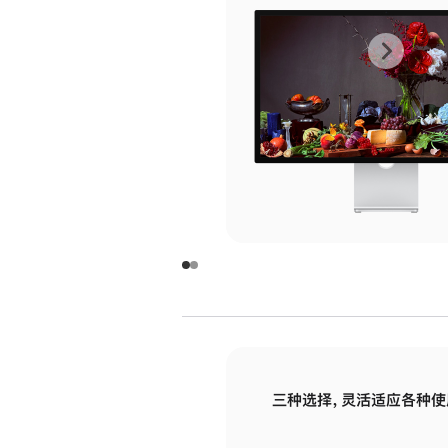
上
下
一
一
张
张
图
图
库
库
图
图
片
片
-
-
玻
玻
璃
璃
三种选择，灵活适应各种使
面
面
板
板