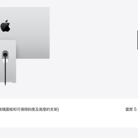
款
选
项)
配备标准玻璃面板和可调倾斜度及高度的支架)
雷雳 5 