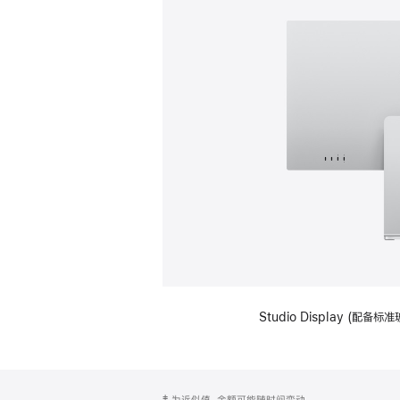
Studio Display (
网
脚