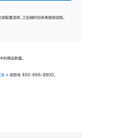
全部配置选择，之后随时回来再继续选购。
中的商品数量。
交流
(在
或致电
400-666-8800。
新
窗
口
中
打
开)