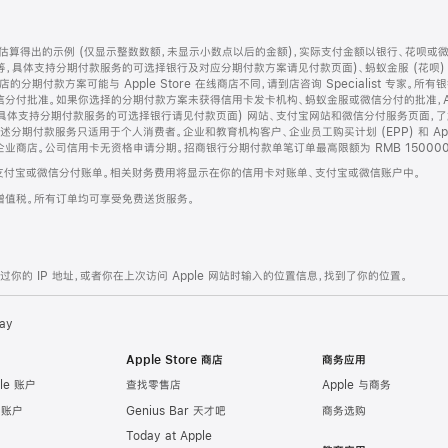
算得出的示例 (仅显示整数数额，未显示小数点以后的金额)，实际支付金额以银行、花呗或
等，具体支持分期付款服务的可选择银行及对应分期付款方案请见付款页面)、蚂蚁金服 (花呗
售店的分期付款方案可能与 Apple Store 在线商店不同，请到店咨询 Specialist 专
分付批准。如果你选择的分期付款方案未获得信用卡发卡机构、蚂蚁金服或微信分付的批准，Ap
具体支持分期付款服务的可选择银行请见付款页面) 网站、支付宝网站和微信分付服务页面，
期付款服务只适用于个人消费者。企业和教育机构客户、企业员工购买计划 (EPP) 和 Appl
企业商店。公司信用卡无资格申请分期。招商银行分期付款单笔订单最高限额为 RMB 150000
支付宝或微信分付账单。相关财务费用将显示在你的信用卡对账单、支付宝或微信账户中。
增值税。所有订单均可享受免费送货服务。
的 IP 地址，或者你在上次访问 Apple 网站时输入的位置信息，找到了你的位置。
ay
Apple Store 商店
商务应用
le 账户
查找零售店
Apple 与商务
e 账户
Genius Bar 天才吧
商务选购
Today at Apple