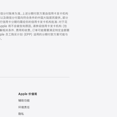
微信分付账单为准。上述分期付款方案由信用卡发卡机构
) 以及微信分付面向符合条件的中国大陆居民提供。部分
家。所有银行信用卡分期均需经你的信用卡发卡机构批准；对于花
ple 将不会被告知原因。请参阅信用卡发卡机构 (包
了解相关条件、费用和收费。订单可能需要满足特定金额要
e 员工购买计划 (EPP) 适用的分期付款方案可能与
。
Apple 价值观
辅助功能
环境责任
隐私