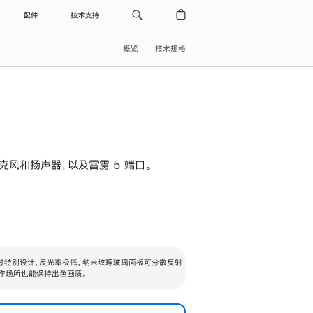
配件
技术支持
概览
技术规格
级麦克风和扬声器，以及雷雳 5 端口。
过特别设计，反光率极低。纳米纹理玻璃面板可分散反射
作场所也能保持出色画质。