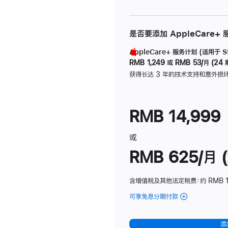
是否要添加 AppleCare+
AppleCare+ 服务计划 (适用于 Stu
RMB 1,249
或
RMB 53/月 (24 
获得长达 3 年的技术支持和意外损
RMB 14,999
或
RMB 625/月 (
含增值税及其他法定税费
：约 RMB 
可享免息分期付款
(Studio
Display
-
添