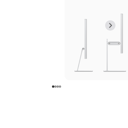
上
下
一
一
张
张
图
图
库
库
图
图
片
片
-
-
支
支
架
架