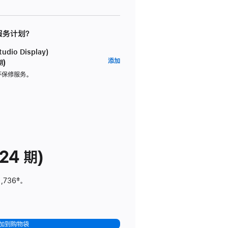
 服务计划？
dio Display)
AppleCare+
添加
期)
服
坏保修服务。
务
计
划
(适
用
于
24 期)
Studio
Display)
1,736
脚
‡。
注
加到购物袋