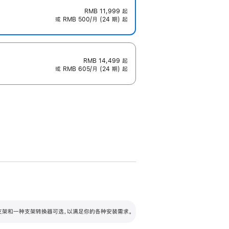
RMB 11,999
起
或 RMB 500/月 (24 期) 起
RMB 14,499
起
或 RMB 605/月 (24 期) 起
配可调倾斜度及高度的支架，额外增加 105
VESA 支架转换器
 有两种支架和一种支架转换器可选，以满足你的各种安装需求。
毫米的高度调节范围。
容的支架 (未随附)