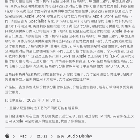
期付款方案由信用卡发卡机构 (包括但不限于招商银行、中国建设银行、中国工商银行
等，具体支持分期付款服务的可选择银行及对应分期付款方案请见付款页面)、蚂蚁金服
(花呗) 以及微信分付面向符合条件的中国大陆居民提供。部分银行会要求你通过支付
宝完成购买。Apple Store 零售店的分期付款方案可能与 Apple Store 在线商店不
同，请到店咨询 Specialist 专家。所有银行信用卡分期均需经你的信用卡发卡机构批
准；对于花呗分期，需经蚂蚁金服批准；对于微信分付分期，需经微信分付批准。如果你选
择的分期付款方案未获得信用卡发卡机构、蚂蚁金服或微信分付的批准，Apple 将不会
被告知原因。请参阅信用卡发卡机构 (包括但不限于招商银行、中国建设银行、中国工商
银行等，具体支持分期付款服务的可选择银行请见付款页面) 网站、支付宝网站和微信
分付服务页面，了解相关条件、费用和收费。订单可能需要满足特定金额要求，不同免息
分期期数对应的最低限额可能有所不同。上述分期付款服务只适用于个人消费者。企业
和教育机构客户、企业员工购买计划 (EPP) 和 Apple 员工购买计划 (EPP) 适用的分
期付款方案可能与上述方案不同，详情请参见教育商店、EPP 在线商店和企业商店。公
司信用卡无资格申请分期。招商银行分期付款单笔订单最高限额为 RMB 150000。
当商品有货并/或发货时，购物金额将计入你的信用卡、支付宝或微信分付账单。相关财
务费用将显示在你的信用卡对账单、支付宝或微信账户中。
产品按广告宣传价或标价提供分期付款服务。价格包含增值税。所有订单均可享受免费
送货服务。
此信息更新于 2026 年 7 月 30 日。
1. 重量依配置和制造工艺的不同而可能有所差异。
我们会使用你所在位置，为你更快显示送货选项。我们通过你的 IP 地址，或者你在上次
访问 Apple 网站时输入的位置信息，找到了你的位置。
Mac
显示器
购买 Studio Display