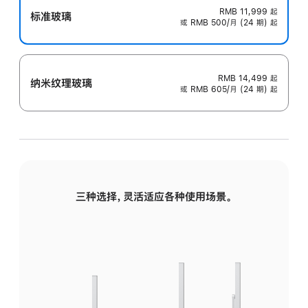
RMB 11,999
起
标准玻璃
或 RMB 500/月 (24 期) 起
RMB 14,499
起
纳米纹理玻璃
或 RMB 605/月 (24 期) 起
三种选择，灵活适应各种使用场景。
标