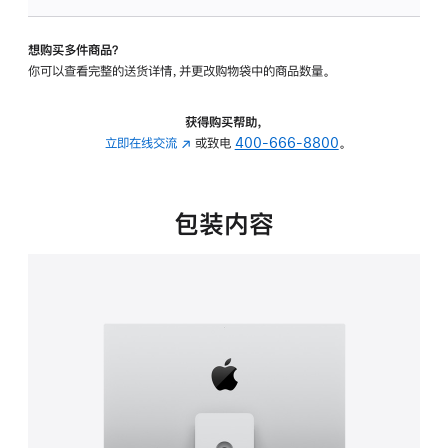
可
调
想购买多件商品？
倾
你可以查看完整的送货详情，并更改购物袋中的商品数量。
斜
度
及
获得购买帮助，
高
立即在线交流
(在
或致电
400-666-8800
。
度
新
的
窗
支
口
包装内容
架
中
的
打
分
开)
期
付
款
选
项)