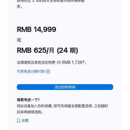
务
获得长达 3 年的技术支持和意外损坏保修服
务。
计
划
(适
RMB 14,999
用
于
或
Studio
RMB 625/月 (24 期)
Display
含增值税及其他法定税费
：约 RMB 1,736
脚
‡。
注
可享免息分期付款
(Studio
Display
-
添加到购物袋
标
准
需要考虑一下？
玻
将此设备加入你的收藏，即可先保留全部配置选择，之后随时
璃
回来再继续选购。
面
板
收藏
-