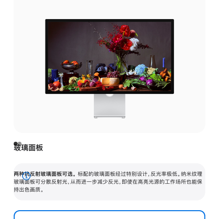
玻璃面板
两种抗反射玻璃面板可选。
标配的玻璃面板经过特别设计，反光率极低。纳米纹理
展
玻璃面板可分散反射光，从而进一步减少反光，即使在高亮光源的工作场所也能保
持出色画质。
开