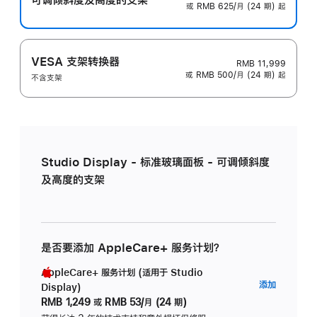
或 RMB 625/月 (24 期) 起
VESA 支架转换器
RMB 11,999
或 RMB 500/月 (24 期) 起
不含支架
Studio Display - 标准玻璃面板 - 可调倾斜度
及高度的支架
是否要添加 AppleCare+ 服务计划？
AppleCare+ 服务计划 (适用于 Studio
AppleC
添加
Display)
服
RMB 1,249
或
RMB 53/月 (24 期)