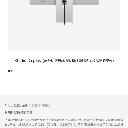
Studio Display (配备标准玻璃面板和可调倾斜度及高度的支架)
网
脚
‡ 为近似值。金额可能随时间变动。
注
页
分期付款服务的条件
页
上述所示分期付款金额仅为使用特定期数免息分期付款估算得出的示例 (仅显示整数数
脚
额，未显示小数点以后的金额)，实际支付金额以银行、花呗或微信分付账单为准。上述分