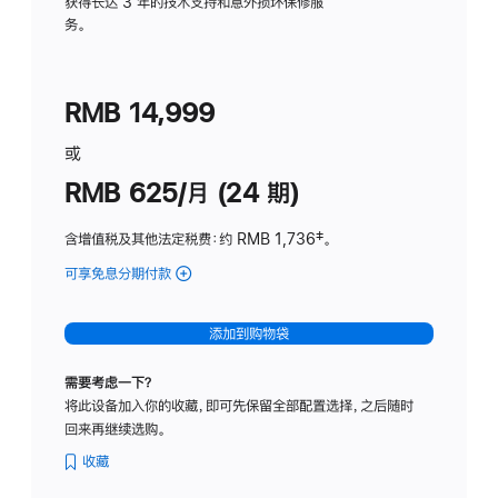
务
获得长达 3 年的技术支持和意外损坏保修服
务。
计
划
(适
RMB 14,999
用
于
或
Studio
RMB 625/月 (24 期)
Display
含增值税及其他法定税费
：约 RMB 1,736
脚
‡。
注
可享免息分期付款
(Studio
Display
-
添加到购物袋
标
准
需要考虑一下？
玻
将此设备加入你的收藏，即可先保留全部配置选择，之后随时
璃
回来再继续选购。
面
板
收藏
-