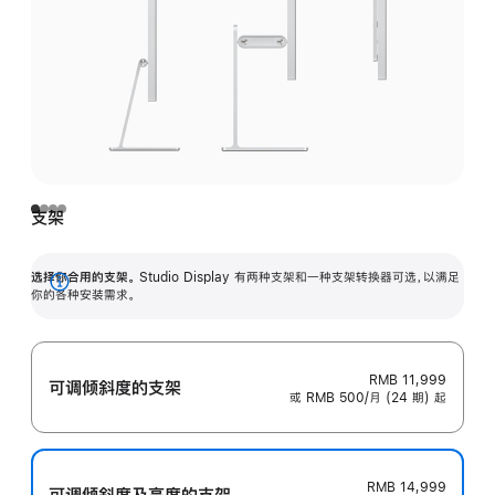
支架
选择你合用的支架。
Studio Display 有两种支架和一种支架转换器可选，以满足
展
你的各种安装需求。
开
RMB 11,999
可调倾斜度的支架
或 RMB 500/月 (24 期) 起
RMB 14,999
可调倾斜度及高‍度的支‍架