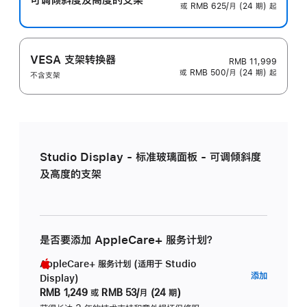
或 RMB 625/月 (24 期) 起
VESA 支架转换器
RMB 11,999
或 RMB 500/月 (24 期) 起
不含支架
Studio Display - 标准玻璃面板 - 可调倾斜度
及高度的支架
是否要添加 AppleCare+ 服务计划？
AppleCare+ 服务计划 (适用于 Studio
AppleC
添加
Display)
服
RMB 1,249
或
RMB 53/月 (24 期)