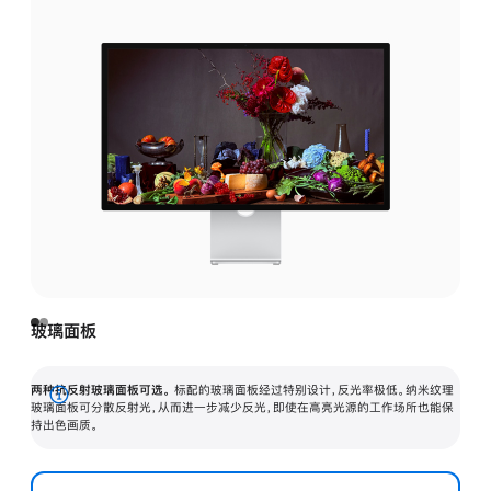
玻璃面板
两种抗反射玻璃面板可选。
标配的玻璃面板经过特别设计，反光率极低。纳米纹理
展
玻璃面板可分散反射光，从而进一步减少反光，即使在高亮光源的工作场所也能保
持出色画质。
开