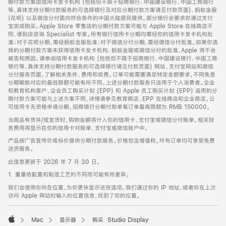
期付款方案由信用卡发卡机构 (包括但不限于招商银行、中国建设银行、中国工商银行
等，具体支持分期付款服务的可选择银行及对应分期付款方案请见付款页面)、蚂蚁金服
(花呗) 以及微信分付面向符合条件的中国大陆居民提供。部分银行会要求你通过支付
宝完成购买。Apple Store 零售店的分期付款方案可能与 Apple Store 在线商店不
同，请到店咨询 Specialist 专家。所有银行信用卡分期均需经你的信用卡发卡机构批
准；对于花呗分期，需经蚂蚁金服批准；对于微信分付分期，需经微信分付批准。如果你选
择的分期付款方案未获得信用卡发卡机构、蚂蚁金服或微信分付的批准，Apple 将不会
被告知原因。请参阅信用卡发卡机构 (包括但不限于招商银行、中国建设银行、中国工商
银行等，具体支持分期付款服务的可选择银行请见付款页面) 网站、支付宝网站和微信
分付服务页面，了解相关条件、费用和收费。订单可能需要满足特定金额要求，不同免息
分期期数对应的最低限额可能有所不同。上述分期付款服务只适用于个人消费者。企业
和教育机构客户、企业员工购买计划 (EPP) 和 Apple 员工购买计划 (EPP) 适用的分
期付款方案可能与上述方案不同，详情请参见教育商店、EPP 在线商店和企业商店。公
司信用卡无资格申请分期。招商银行分期付款单笔订单最高限额为 RMB 150000。
当商品有货并/或发货时，购物金额将计入你的信用卡、支付宝或微信分付账单。相关财
务费用将显示在你的信用卡对账单、支付宝或微信账户中。
产品按广告宣传价或标价提供分期付款服务。价格包含增值税。所有订单均可享受免费
送货服务。
此信息更新于 2026 年 7 月 30 日。
1. 重量依配置和制造工艺的不同而可能有所差异。
我们会使用你所在位置，为你更快显示送货选项。我们通过你的 IP 地址，或者你在上次
访问 Apple 网站时输入的位置信息，找到了你的位置。
Mac
显示器
购买 Studio Display