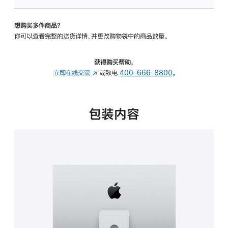
可
调
想购买多件商品？
倾
你可以查看完整的送货详情，并更改购物袋中的商品数量。
斜
度
及
获得购买帮助，
高
立即在线交流
(在
或致电
400-666-8800
。
度
新
的
窗
支
口
包装内容
架
中
的
打
分
开)
期
付
款
选
项)