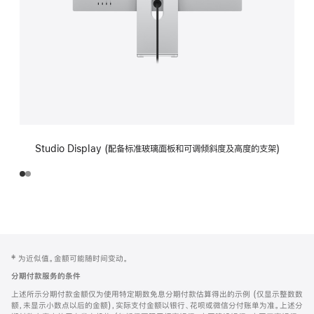
Studio Display (配备标准玻璃面板和可调倾斜度及高度的支架)
网
脚
‡ 为近似值。金额可能随时间变动。
注
页
分期付款服务的条件
页
上述所示分期付款金额仅为使用特定期数免息分期付款估算得出的示例 (仅显示整数数
脚
额，未显示小数点以后的金额)，实际支付金额以银行、花呗或微信分付账单为准。上述分