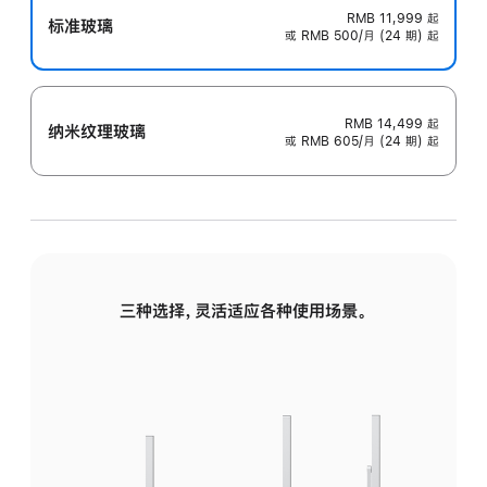
RMB 11,999
起
标准玻璃
或 RMB 500/月 (24 期) 起
RMB 14,499
起
纳米纹理玻璃
或 RMB 605/月 (24 期) 起
三种选择，灵活适应各种使用场景。
标