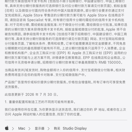
期付款方案由信用卡发卡机构 (包括但不限于招商银行、中国建设银行、中国工商银行
等，具体支持分期付款服务的可选择银行及对应分期付款方案请见付款页面)、蚂蚁金服
(花呗) 以及微信分付面向符合条件的中国大陆居民提供。部分银行会要求你通过支付
宝完成购买。Apple Store 零售店的分期付款方案可能与 Apple Store 在线商店不
同，请到店咨询 Specialist 专家。所有银行信用卡分期均需经你的信用卡发卡机构批
准；对于花呗分期，需经蚂蚁金服批准；对于微信分付分期，需经微信分付批准。如果你选
择的分期付款方案未获得信用卡发卡机构、蚂蚁金服或微信分付的批准，Apple 将不会
被告知原因。请参阅信用卡发卡机构 (包括但不限于招商银行、中国建设银行、中国工商
银行等，具体支持分期付款服务的可选择银行请见付款页面) 网站、支付宝网站和微信
分付服务页面，了解相关条件、费用和收费。订单可能需要满足特定金额要求，不同免息
分期期数对应的最低限额可能有所不同。上述分期付款服务只适用于个人消费者。企业
和教育机构客户、企业员工购买计划 (EPP) 和 Apple 员工购买计划 (EPP) 适用的分
期付款方案可能与上述方案不同，详情请参见教育商店、EPP 在线商店和企业商店。公
司信用卡无资格申请分期。招商银行分期付款单笔订单最高限额为 RMB 150000。
当商品有货并/或发货时，购物金额将计入你的信用卡、支付宝或微信分付账单。相关财
务费用将显示在你的信用卡对账单、支付宝或微信账户中。
产品按广告宣传价或标价提供分期付款服务。价格包含增值税。所有订单均可享受免费
送货服务。
此信息更新于 2026 年 7 月 30 日。
1. 重量依配置和制造工艺的不同而可能有所差异。
我们会使用你所在位置，为你更快显示送货选项。我们通过你的 IP 地址，或者你在上次
访问 Apple 网站时输入的位置信息，找到了你的位置。
Mac
显示器
购买 Studio Display