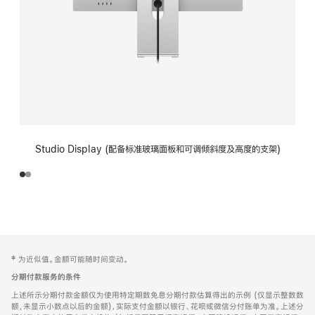
Studio Display (配备标准玻璃面板和可调倾斜度及高度的支架)
网
脚
‡ 为近似值。金额可能随时间变动。
注
页
分期付款服务的条件
页
上述所示分期付款金额仅为使用特定期数免息分期付款估算得出的示例 (仅显示整数数
脚
额，未显示小数点以后的金额)，实际支付金额以银行、花呗或微信分付账单为准。上述分