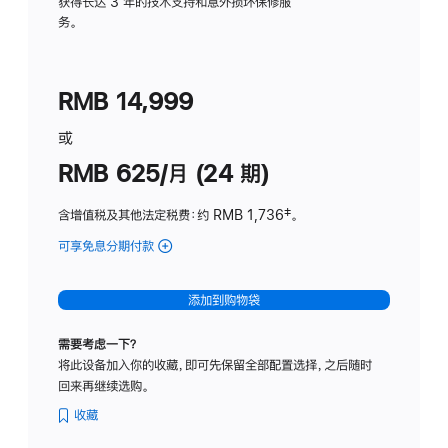
务
获得长达 3 年的技术支持和意外损坏保修服
务。
计
划
(适
RMB 14,999
用
于
或
Studio
RMB 625/月 (24 期)
Display
含增值税及其他法定税费
：约 RMB 1,736
脚
‡。
注
可享免息分期付款
(Studio
Display
-
添加到购物袋
标
准
需要考虑一下？
玻
将此设备加入你的收藏，即可先保留全部配置选择，之后随时
璃
回来再继续选购。
面
板
收藏
-