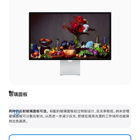
玻璃面板
两种抗反射玻璃面板可选。
标配的玻璃面板经过特别设计，反光率极低。纳米纹理
展
玻璃面板可分散反射光，从而进一步减少反光，即使在高亮光源的工作场所也能保
持出色画质。
开