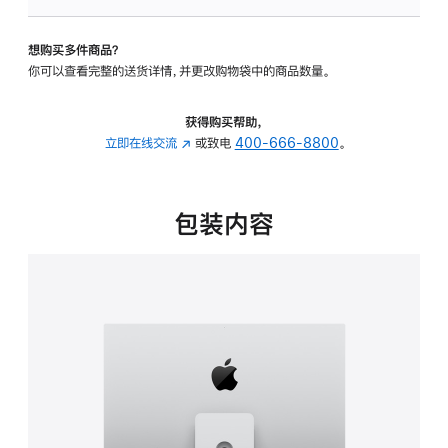
可
调
想购买多件商品？
倾
你可以查看完整的送货详情，并更改购物袋中的商品数量。
斜
度
及
获得购买帮助，
高
立即在线交流
(在
或致电
400-666-8800
。
度
新
的
窗
支
口
包装内容
架
中
的
打
分
开)
期
付
款
选
项)