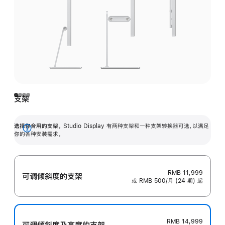
支架
选择你合用的支架。
Studio Display 有两种支架和一种支架转换器可选，以满足
展
你的各种安装需求。
开
RMB 11,999
可调倾斜度的支架
或 RMB 500/月 (24 期) 起
RMB 14,999
可调倾斜度及高‍度的支‍架