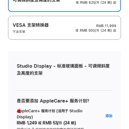
或 RMB 625/月 (24 期) 起
VESA 支架转换器
RMB 11,999
或 RMB 500/月 (24 期) 起
不含支架
Studio Display - 标准玻璃面板 - 可调倾斜度
及高度的支架
是否要添加 AppleCare+ 服务计划？
AppleCare+ 服务计划 (适用于 Studio
AppleC
添加
Display)
服
RMB 1,249
或
RMB 53/月 (24 期)