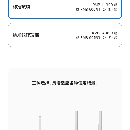
RMB 11,999
起
标准玻璃
或 RMB 500/月 (24 期) 起
RMB 14,499
起
纳米纹理玻璃
或 RMB 605/月 (24 期) 起
三种选择，灵活适应各种使用场景。
标