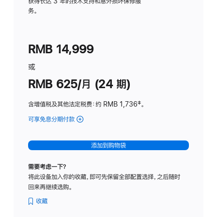
务
获得长达 3 年的技术支持和意外损坏保修服
务。
计
划
(适
RMB 14,999
用
于
或
Studio
RMB 625/月 (24 期)
Display
含增值税及其他法定税费
：约 RMB 1,736
脚
‡。
注
可享免息分期付款
(Studio
Display
-
添加到购物袋
标
准
需要考虑一下？
玻
将此设备加入你的收藏，即可先保留全部配置选择，之后随时
璃
回来再继续选购。
面
板
收藏
-