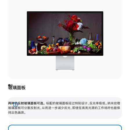
玻璃面板
两种抗反射玻璃面板可选。
标配的玻璃面板经过特别设计，反光率极低。纳米纹理
展
玻璃面板可分散反射光，从而进一步减少反光，即使在高亮光源的工作场所也能保
持出色画质。
开