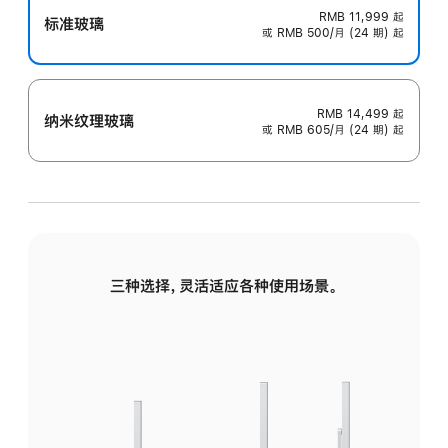
RMB 11,999
起
标准玻璃
或 RMB 500/月 (24 期) 起
RMB 14,499
起
纳米纹理玻璃
或 RMB 605/月 (24 期) 起
三种选择，灵活适应各种使用场景。
标