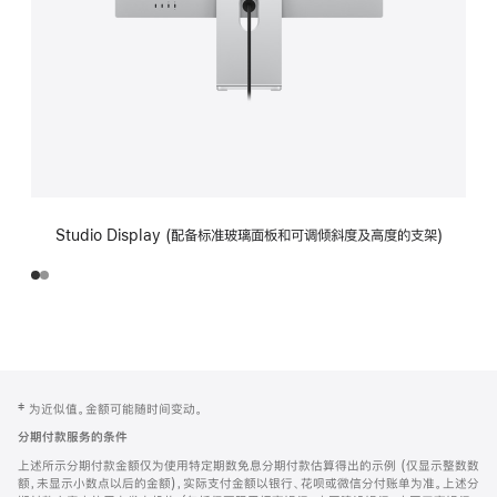
Studio Display (配备标准玻璃面板和可调倾斜度及高度的支架)
网
脚
‡ 为近似值。金额可能随时间变动。
注
页
分期付款服务的条件
页
上述所示分期付款金额仅为使用特定期数免息分期付款估算得出的示例 (仅显示整数数
脚
额，未显示小数点以后的金额)，实际支付金额以银行、花呗或微信分付账单为准。上述分