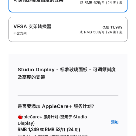
或 RMB 625/月 (24 期) 起
VESA 支架转换器
RMB 11,999
或 RMB 500/月 (24 期) 起
不含支架
Studio Display - 标准玻璃面板 - 可调倾斜度
及高度的支架
是否要添加 AppleCare+ 服务计划？
AppleCare+ 服务计划 (适用于 Studio
AppleC
添加
Display)
服
RMB 1,249
或
RMB 53/月 (24 期)