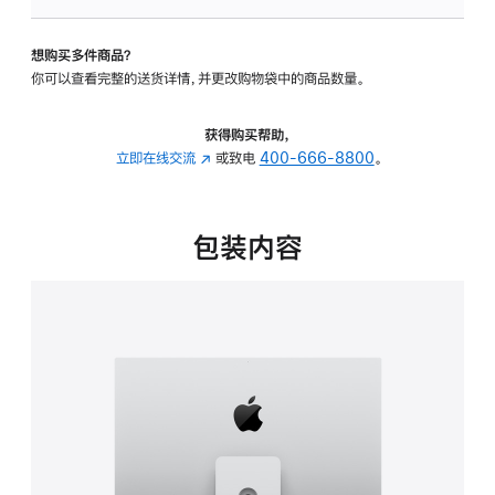
可
调
想购买多件商品？
倾
你可以查看完整的送货详情，并更改购物袋中的商品数量。
斜
度
及
获得购买帮助，
高
立即在线交流
(在
或致电
400-666-8800
。
度
新
的
窗
支
口
包装内容
架
中
的
打
分
开)
期
付
款
选
项)