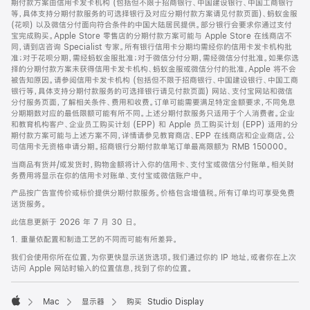
期付款方案由信用卡发卡机构 (包括但不限于招商银行、中国建设银行、中国工商银行
等，具体支持分期付款服务的可选择银行及对应分期付款方案请见付款页面)、蚂蚁金服
(花呗) 以及微信分付面向符合条件的中国大陆居民提供。部分银行会要求你通过支付
宝完成购买。Apple Store 零售店的分期付款方案可能与 Apple Store 在线商店不
同，请到店咨询 Specialist 专家。所有银行信用卡分期均需经你的信用卡发卡机构批
准；对于花呗分期，需经蚂蚁金服批准；对于微信分付分期，需经微信分付批准。如果你选
择的分期付款方案未获得信用卡发卡机构、蚂蚁金服或微信分付的批准，Apple 将不会
被告知原因。请参阅信用卡发卡机构 (包括但不限于招商银行、中国建设银行、中国工商
银行等，具体支持分期付款服务的可选择银行请见付款页面) 网站、支付宝网站和微信
分付服务页面，了解相关条件、费用和收费。订单可能需要满足特定金额要求，不同免息
分期期数对应的最低限额可能有所不同。上述分期付款服务只适用于个人消费者。企业
和教育机构客户、企业员工购买计划 (EPP) 和 Apple 员工购买计划 (EPP) 适用的分
期付款方案可能与上述方案不同，详情请参见教育商店、EPP 在线商店和企业商店。公
司信用卡无资格申请分期。招商银行分期付款单笔订单最高限额为 RMB 150000。
当商品有货并/或发货时，购物金额将计入你的信用卡、支付宝或微信分付账单。相关财
务费用将显示在你的信用卡对账单、支付宝或微信账户中。
产品按广告宣传价或标价提供分期付款服务。价格包含增值税。所有订单均可享受免费
送货服务。
此信息更新于 2026 年 7 月 30 日。
1. 重量依配置和制造工艺的不同而可能有所差异。
我们会使用你所在位置，为你更快显示送货选项。我们通过你的 IP 地址，或者你在上次
访问 Apple 网站时输入的位置信息，找到了你的位置。
Mac
显示器
购买 Studio Display