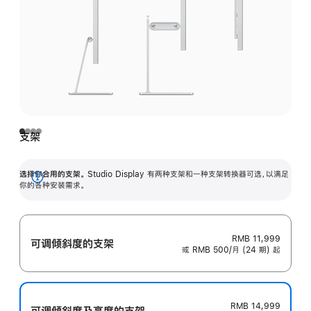
支架
选择你合用的支架。
Studio Display 有两种支架和一种支架转换器可选，以满足
展
你的各种安装需求。
开
RMB 11,999
可调倾斜度的支架
或 RMB 500/月 (24 期) 起
RMB 14,999
可调倾斜度及高‍度的支‍架