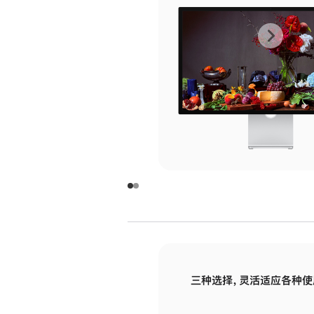
上
下
一
一
张
张
图
图
库
库
图
图
片
片
-
-
玻
玻
璃
璃
三种选择，灵活适应各种使
面
面
板
板