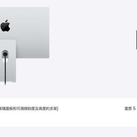
款
选
项)
配备标准玻璃面板和可调倾斜度及高度的支架)
雷雳 5 