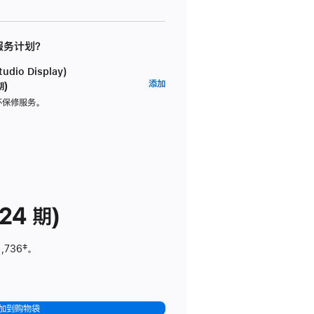
 服务计划？
dio Display)
AppleCare+
添加
期)
服
坏保修服务。
务
计
划
(适
用
于
24 期)
Studio
Display)
1,736
脚
‡。
注
加到购物袋