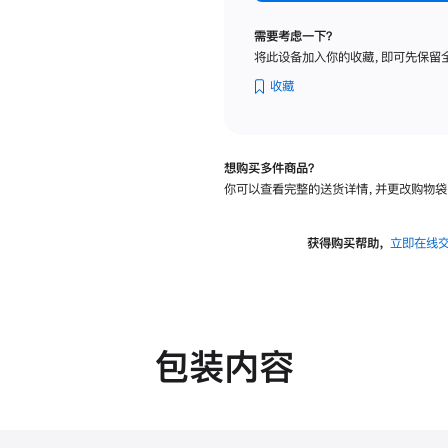
标
准
需要考虑一下？
玻
将此设备加入你的收藏，即可先保留
璃
面
收藏
板
-
可
想购买多件商品？
调
你可以查看完整的送货详情，并更改购物袋
倾
斜
度
获得购买帮助，
立即在线
及
高
度
的
支
包装内容
架
的
分
期
付