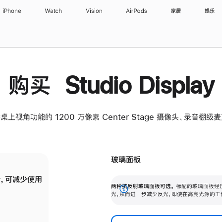
iPhone
Watch
Vision
AirPods
家居
娱乐
购买 Studio Display
桌上视角功能的 1200 万像素 Center Stage 摄像头、录音棚
玻璃面板
，可减少使用
纳米纹理玻璃面板可进一步减少反光，即使在
两种抗反射玻璃面板可选。
标配的玻璃面板经
。
有高亮光源的场所使用，也能保持出色画质。
展
光，从而进一步减少反光，即使在高亮光源的工
开