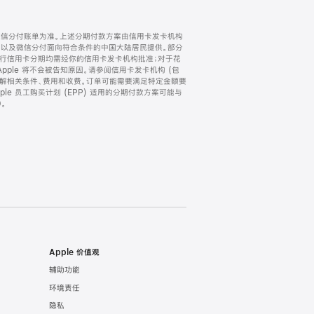
微信分付账单为准。上述分期付款方案由信用卡发卡机构
) 以及微信分付面向符合条件的中国大陆居民提供。部分
家。所有银行信用卡分期均需经你的信用卡发卡机构批准；对于花
ple 将不会被告知原因。请参阅信用卡发卡机构 (包
了解相关条件、费用和收费。订单可能需要满足特定金额要
e 员工购买计划 (EPP) 适用的分期付款方案可能与
。
Apple 价值观
辅助功能
环境责任
隐私