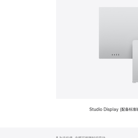
Studio Display (
网
脚