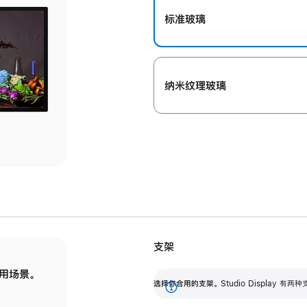
标准玻璃
纳米纹理玻璃
支架
用场景。
标配可调倾斜度的支架，提供 30 度的倾斜度
选
选择你合用的支架。
Studio Display
调节范围。
展