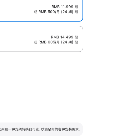
RMB 11,999
起
或 RMB 500/月 (24 期) 起
RMB 14,499
起
或 RMB 605/月 (24 期) 起
配可调倾斜度及高度的支架，额外增加 105
VESA 支架转换器
 有两种支架和一种支架转换器可选，以满足你的各种安装需求。
毫米的高度调节范围。
容的支架 (未随附)