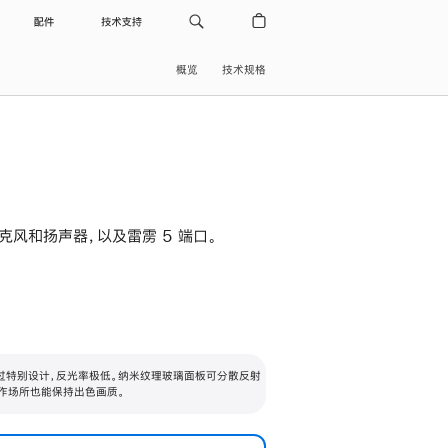
配件
技术支持
概览
技术规格
级麦克风和扬声器，以及雷雳 5 端口。
过特别设计，反光率极低。纳米纹理玻璃面板可分散反射
作场所也能保持出色画质。