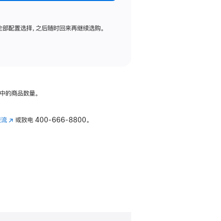
全部配置选择，之后随时回来再继续选购。
中的商品数量。
交流
(在
或致电
400-666-8800。
新
窗
口
中
打
开)