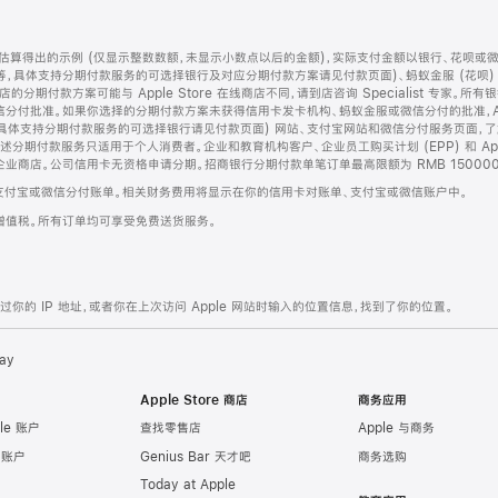
算得出的示例 (仅显示整数数额，未显示小数点以后的金额)，实际支付金额以银行、花呗或
等，具体支持分期付款服务的可选择银行及对应分期付款方案请见付款页面)、蚂蚁金服 (花呗
售店的分期付款方案可能与 Apple Store 在线商店不同，请到店咨询 Specialist 专
分付批准。如果你选择的分期付款方案未获得信用卡发卡机构、蚂蚁金服或微信分付的批准，Ap
具体支持分期付款服务的可选择银行请见付款页面) 网站、支付宝网站和微信分付服务页面，
期付款服务只适用于个人消费者。企业和教育机构客户、企业员工购买计划 (EPP) 和 Appl
企业商店。公司信用卡无资格申请分期。招商银行分期付款单笔订单最高限额为 RMB 150000
支付宝或微信分付账单。相关财务费用将显示在你的信用卡对账单、支付宝或微信账户中。
增值税。所有订单均可享受免费送货服务。
的 IP 地址，或者你在上次访问 Apple 网站时输入的位置信息，找到了你的位置。
ay
Apple Store 商店
商务应用
le 账户
查找零售店
Apple 与商务
e 账户
Genius Bar 天才吧
商务选购
Today at Apple