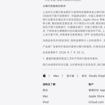
‡ 为近似值。金额可能随时间变动。
注
页
分期付款服务的条件
页
上述所示分期付款金额仅为使用特定期数免息分期付款估
脚
(包括但不限于招商银行、中国建设银行、中国工商银行
银行会要求你通过支付宝完成购买。Apple Store 零
呗分期，需经蚂蚁金服批准；对于微信分付分期，需经微信
括但不限于招商银行、中国建设银行、中国工商银行等，
求，不同免息分期期数对应的最低限额可能有所不同。上述分
上述方案不同，详情请参见教育商店、EPP 在线商店和
当商品有货并/或发货时，购物金额将计入你的信用卡、
产品按广告宣传价或标价提供分期付款服务。价格包含
此信息更新于 2026 年 7 月 30 日。
1. 重量依配置和制造工艺的不同而可能有所差异。
我们会使用你所在位置，为你更快显示送货选项。我们通过你
Mac
显示器
购买 Studio Displ
Apple
选购及了解
账户
商店
管理你的 App
Mac
Apple Stor
iPad
iCloud.com