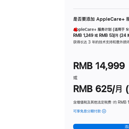
是否要添加 AppleCare+
AppleCare+ 服务计划 (适用于 Stu
RMB 1,249
或
RMB 53/月 (24 
获得长达 3 年的技术支持和意外损
RMB 14,999
或
RMB 625/月 (
含增值税及其他法定税费
：约 RMB 
可享免息分期付款
(Studio
Display
-
添