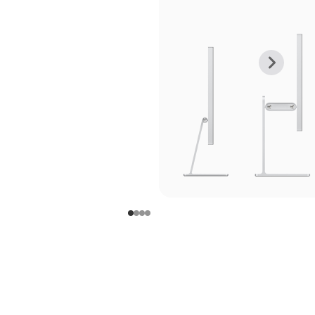
上
下
一
一
张
张
图
图
库
库
图
图
片
片
-
-
支
支
架
架