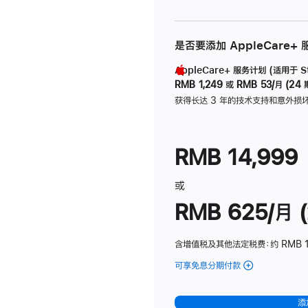
是否要添加 AppleCare+
AppleCare+ 服务计划 (适用于 Stu
RMB 1,249
或
RMB 53/月 (24 
获得长达 3 年的技术支持和意外损
RMB 14,999
或
RMB 625/月 (
含增值税及其他法定税费
：约 RMB 
可享免息分期付款
(Studio
Display
-
添