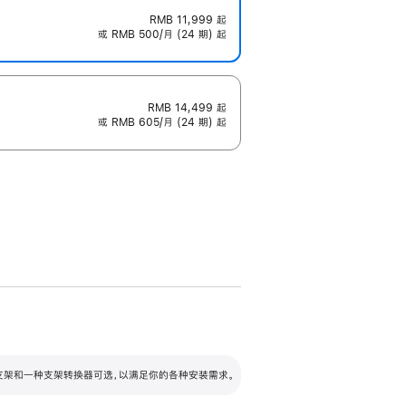
RMB 11,999
起
或 RMB 500/月 (24 期) 起
RMB 14,499
起
或 RMB 605/月 (24 期) 起
配可调倾斜度及高度的支架，额外增加 105
VESA 支架转换器
 有两种支架和一种支架转换器可选，以满足你的各种安装需求。
毫米的高度调节范围。
容的支架 (未随附)