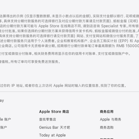
算得出的示例 (仅显示整数数额，未显示小数点以后的金额)，实际支付金额以银行、花呗或
等，具体支持分期付款服务的可选择银行及对应分期付款方案请见付款页面)、蚂蚁金服 (花呗
售店的分期付款方案可能与 Apple Store 在线商店不同，请到店咨询 Specialist 专
分付批准。如果你选择的分期付款方案未获得信用卡发卡机构、蚂蚁金服或微信分付的批准，Ap
具体支持分期付款服务的可选择银行请见付款页面) 网站、支付宝网站和微信分付服务页面，
期付款服务只适用于个人消费者。企业和教育机构客户、企业员工购买计划 (EPP) 和 Appl
企业商店。公司信用卡无资格申请分期。招商银行分期付款单笔订单最高限额为 RMB 150000
支付宝或微信分付账单。相关财务费用将显示在你的信用卡对账单、支付宝或微信账户中。
增值税。所有订单均可享受免费送货服务。
的 IP 地址，或者你在上次访问 Apple 网站时输入的位置信息，找到了你的位置。
ay
Apple Store 商店
商务应用
le 账户
查找零售店
Apple 与商务
e 账户
Genius Bar 天才吧
商务选购
Today at Apple