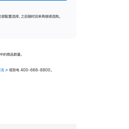
全部配置选择，之后随时回来再继续选购。
中的商品数量。
交流
(在
或致电
400-666-8800。
新
窗
口
中
打
开)