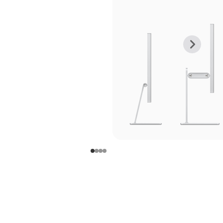
上
下
一
一
张
张
图
图
库
库
图
图
片
片
-
-
支
支
架
架