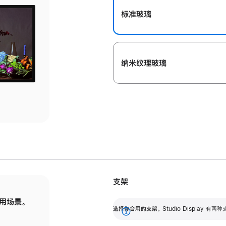
标准玻璃
纳米纹理玻璃
支架
用场景。
标配可调倾斜度的支架，提供 30 度的倾斜度
选
选择你合用的支架。
Studio Display
调节范围。
展