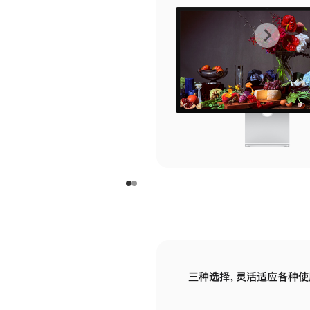
上
下
一
一
张
张
图
图
库
库
图
图
片
片
-
-
玻
玻
璃
璃
三种选择，灵活适应各种使
面
面
板
板