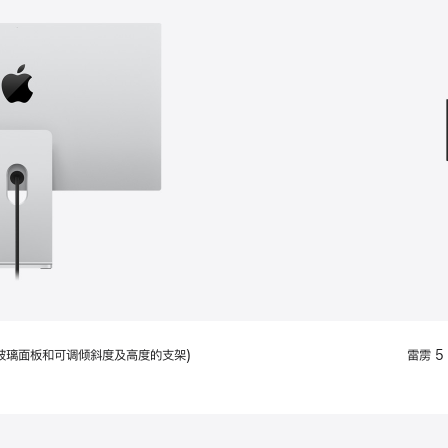
款
选
项)
配备标准玻璃面板和可调倾斜度及高度的支架)
雷雳 5 