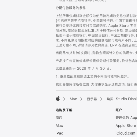
‡ 为近似值。金额可能随时间变动。
注
页
分期付款服务的条件
页
上述所示分期付款金额仅为使用特定期数免息分期付款估
脚
(包括但不限于招商银行、中国建设银行、中国工商银行
银行会要求你通过支付宝完成购买。Apple Store 零
呗分期，需经蚂蚁金服批准；对于微信分付分期，需经微信
括但不限于招商银行、中国建设银行、中国工商银行等，
求，不同免息分期期数对应的最低限额可能有所不同。上述分
上述方案不同，详情请参见教育商店、EPP 在线商店和
当商品有货并/或发货时，购物金额将计入你的信用卡、
产品按广告宣传价或标价提供分期付款服务。价格包含
此信息更新于 2026 年 7 月 30 日。
1. 重量依配置和制造工艺的不同而可能有所差异。
我们会使用你所在位置，为你更快显示送货选项。我们通过你
Mac
显示器
购买 Studio Displ
Apple
选购及了解
账户
商店
管理你的 App
Mac
Apple Stor
iPad
iCloud.com