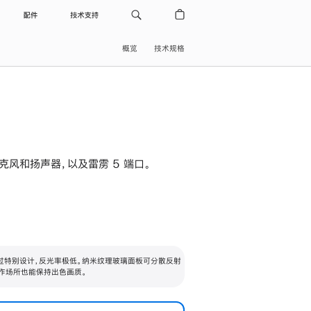
配件
技术支持
概览
技术规格
级麦克风和扬声器，以及雷雳 5 端口。
过特别设计，反光率极低。纳米纹理玻璃面板可分散反射
作场所也能保持出色画质。