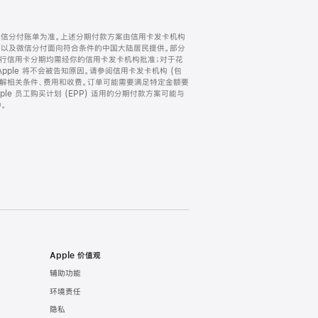
微信分付账单为准。上述分期付款方案由信用卡发卡机构
) 以及微信分付面向符合条件的中国大陆居民提供。部分
家。所有银行信用卡分期均需经你的信用卡发卡机构批准；对于花
ple 将不会被告知原因。请参阅信用卡发卡机构 (包
了解相关条件、费用和收费。订单可能需要满足特定金额要
e 员工购买计划 (EPP) 适用的分期付款方案可能与
。
Apple 价值观
辅助功能
环境责任
隐私