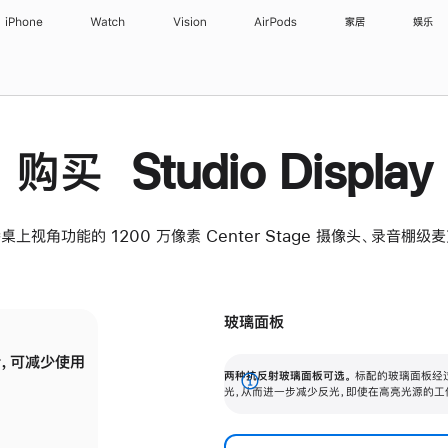
iPhone
Watch
Vision
AirPods
家居
娱乐
购买 Studio Display
桌上视角功能的 1200 万像素 Center Stage 摄像头、录音棚
玻璃面板
，可减少使用
纳米纹理玻璃面板可进一步减少反光，即使在
两种抗反射玻璃面板可选。
标配的玻璃面板经
。
有高亮光源的场所使用，也能保持出色画质。
展
光，从而进一步减少反光，即使在高亮光源的工
开