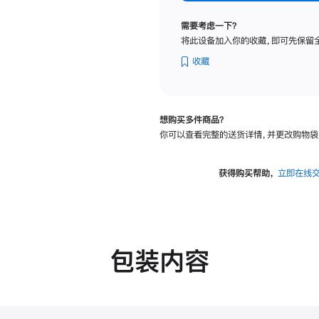
标
准
需要考虑一下？
玻
将此设备加入你的收藏，即可先保留
璃
面
收藏
板
-
可
想购买多件商品？
调
你可以查看完整的送货详情，并更改购物袋
倾
斜
度
获得购买帮助，
立即在线
及
高
度
的
支
包装内容
架
的
分
期
付