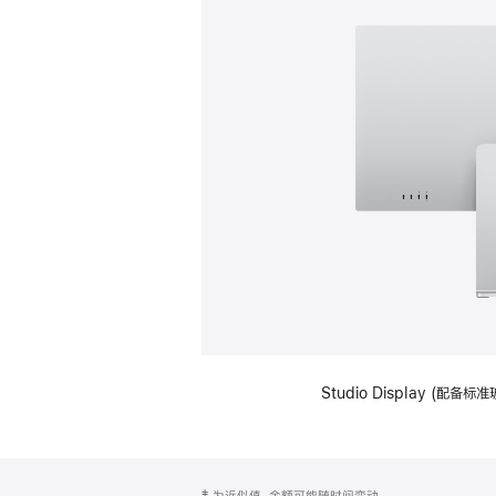
Studio Display (
网
脚