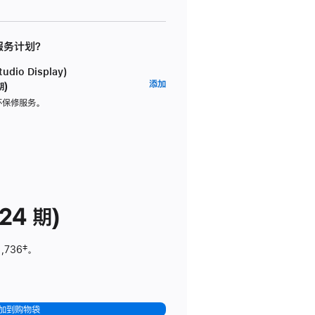
 服务计划？
dio Display)
AppleCare+
添加
期)
服
坏保修服务。
务
计
划
(适
用
于
24 期)
Studio
Display)
1,736
脚
‡。
注
加到购物袋