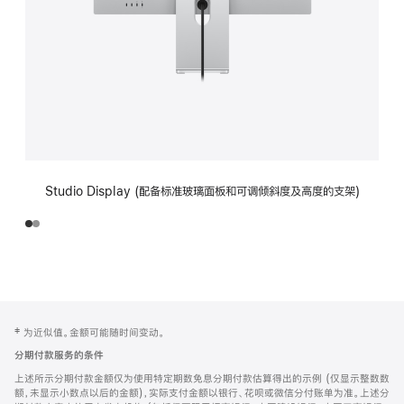
Studio Display (配备标准玻璃面板和可调倾斜度及高度的支架)
网
脚
‡ 为近似值。金额可能随时间变动。
注
页
分期付款服务的条件
页
上述所示分期付款金额仅为使用特定期数免息分期付款估算得出的示例 (仅显示整数数
脚
额，未显示小数点以后的金额)，实际支付金额以银行、花呗或微信分付账单为准。上述分