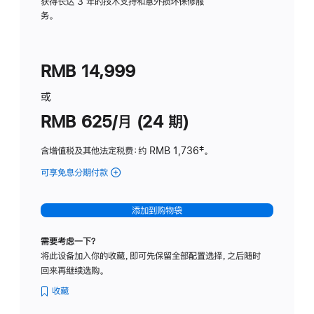
务
获得长达 3 年的技术支持和意外损坏保修服
务。
计
划
(适
RMB 14,999
用
于
或
Studio
RMB 625/月 (24 期)
Display
含增值税及其他法定税费
：约 RMB 1,736
脚
‡。
注
可享免息分期付款
(Studio
Display
-
添加到购物袋
标
准
需要考虑一下？
玻
将此设备加入你的收藏，即可先保留全部配置选择，之后随时
璃
回来再继续选购。
面
板
收藏
-