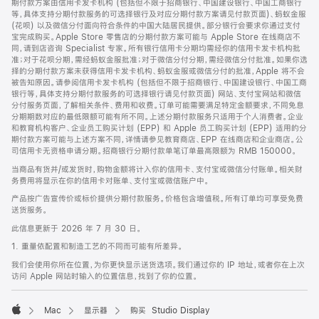
期付款方案由信用卡发卡机构 (包括但不限于招商银行、中国建设银行、中国工商银行
等，具体支持分期付款服务的可选择银行及对应分期付款方案请见付款页面)、蚂蚁金服
(花呗) 以及微信分付面向符合条件的中国大陆居民提供。部分银行会要求你通过支付
宝完成购买。Apple Store 零售店的分期付款方案可能与 Apple Store 在线商店不
同，请到店咨询 Specialist 专家。所有银行信用卡分期均需经你的信用卡发卡机构批
准；对于花呗分期，需经蚂蚁金服批准；对于微信分付分期，需经微信分付批准。如果你选
择的分期付款方案未获得信用卡发卡机构、蚂蚁金服或微信分付的批准，Apple 将不会
被告知原因。请参阅信用卡发卡机构 (包括但不限于招商银行、中国建设银行、中国工商
银行等，具体支持分期付款服务的可选择银行请见付款页面) 网站、支付宝网站和微信
分付服务页面，了解相关条件、费用和收费。订单可能需要满足特定金额要求，不同免息
分期期数对应的最低限额可能有所不同。上述分期付款服务只适用于个人消费者。企业
和教育机构客户、企业员工购买计划 (EPP) 和 Apple 员工购买计划 (EPP) 适用的分
期付款方案可能与上述方案不同，详情请参见教育商店、EPP 在线商店和企业商店。公
司信用卡无资格申请分期。招商银行分期付款单笔订单最高限额为 RMB 150000。
当商品有货并/或发货时，购物金额将计入你的信用卡、支付宝或微信分付账单。相关财
务费用将显示在你的信用卡对账单、支付宝或微信账户中。
产品按广告宣传价或标价提供分期付款服务。价格包含增值税。所有订单均可享受免费
送货服务。
此信息更新于 2026 年 7 月 30 日。
1. 重量依配置和制造工艺的不同而可能有所差异。
我们会使用你所在位置，为你更快显示送货选项。我们通过你的 IP 地址，或者你在上次
访问 Apple 网站时输入的位置信息，找到了你的位置。
Mac
显示器
购买 Studio Display