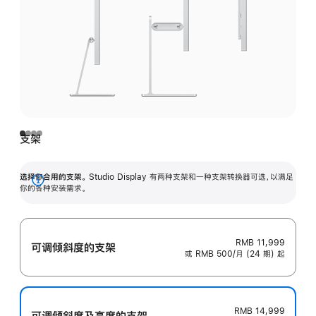
支架
选择你合用的支架。
Studio Display 有两种支架和一种支架转换器可选，以满足
展
你的各种安装需求。
开
RMB 11,999
可调倾斜度的支架
或 RMB 500/月 (24 期) 起
RMB 14,999
可调倾斜度及高‍度的支‍架