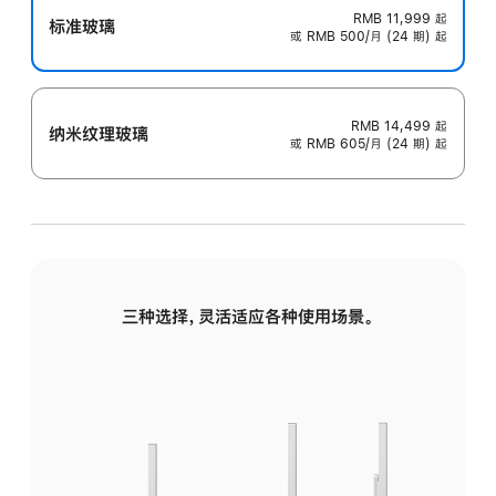
RMB 11,999
起
标准玻璃
或 RMB 500/月 (24 期) 起
RMB 14,499
起
纳米纹理玻璃
或 RMB 605/月 (24 期) 起
三种选择，灵活适应各种使用场景。
标