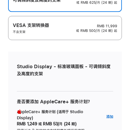
或 RMB 625/月 (24 期) 起
VESA 支架转换器
RMB 11,999
或 RMB 500/月 (24 期) 起
不含支架
Studio Display - 标准玻璃面板 - 可调倾斜度
及高度的支架
是否要添加 AppleCare+ 服务计划？
AppleCare+ 服务计划 (适用于 Studio
AppleC
添加
Display)
服
RMB 1,249
或
RMB 53/月 (24 期)