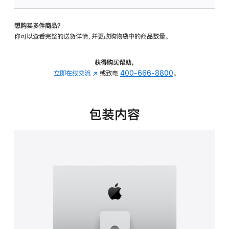
可
调
想购买多件商品？
倾
你可以查看完整的送货详情，并更改购物袋中的商品数量。
斜
度
及
获得购买帮助，
高
立即在线交流
(在
或致电
400-666-8800
。
度
新
的
窗
支
口
包装内容
架
中
的
打
分
开)
期
付
款
选
项)