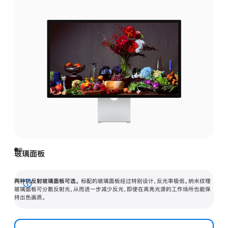
玻璃面板
两种抗反射玻璃面板可选。
标配的玻璃面板经过特别设计，反光率极低。纳米纹理
展
玻璃面板可分散反射光，从而进一步减少反光，即使在高亮光源的工作场所也能保
持出色画质。
开