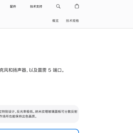
配件
技术支持
概览
技术规格
级麦克风和扬声器，以及雷雳 5 端口。
过特别设计，反光率极低。纳米纹理玻璃面板可分散反射
作场所也能保持出色画质。