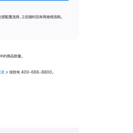
全部配置选择，之后随时回来再继续选购。
中的商品数量。
交流
(在
或致电
400-666-8800。
新
窗
口
中
打
开)