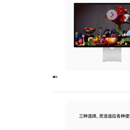
上
下
一
一
张
张
图
图
库
库
图
图
片
片
-
-
玻
玻
璃
璃
三种选择，灵活适应各种使
面
面
板
板