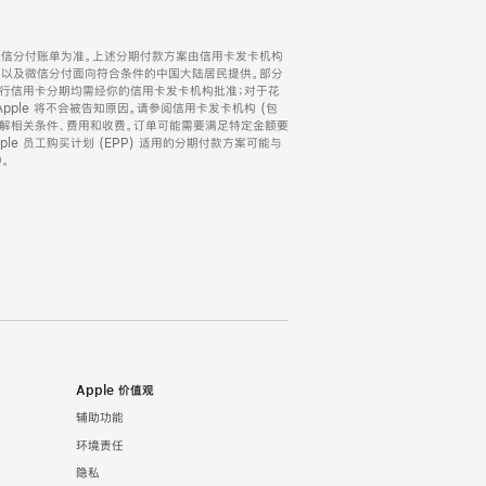
微信分付账单为准。上述分期付款方案由信用卡发卡机构
) 以及微信分付面向符合条件的中国大陆居民提供。部分
家。所有银行信用卡分期均需经你的信用卡发卡机构批准；对于花
ple 将不会被告知原因。请参阅信用卡发卡机构 (包
了解相关条件、费用和收费。订单可能需要满足特定金额要
e 员工购买计划 (EPP) 适用的分期付款方案可能与
。
Apple 价值观
辅助功能
环境责任
隐私