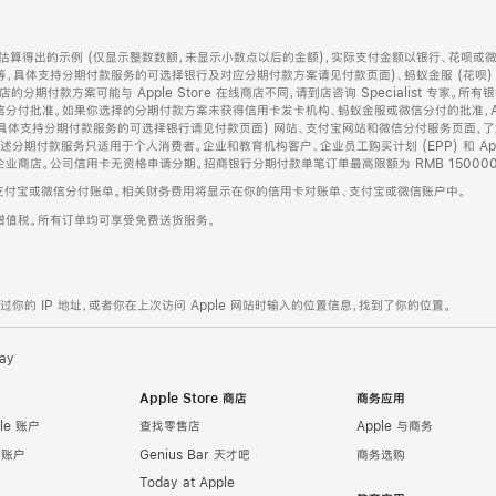
算得出的示例 (仅显示整数数额，未显示小数点以后的金额)，实际支付金额以银行、花呗或
等，具体支持分期付款服务的可选择银行及对应分期付款方案请见付款页面)、蚂蚁金服 (花呗
售店的分期付款方案可能与 Apple Store 在线商店不同，请到店咨询 Specialist 专
分付批准。如果你选择的分期付款方案未获得信用卡发卡机构、蚂蚁金服或微信分付的批准，Ap
具体支持分期付款服务的可选择银行请见付款页面) 网站、支付宝网站和微信分付服务页面，
期付款服务只适用于个人消费者。企业和教育机构客户、企业员工购买计划 (EPP) 和 Appl
企业商店。公司信用卡无资格申请分期。招商银行分期付款单笔订单最高限额为 RMB 150000
支付宝或微信分付账单。相关财务费用将显示在你的信用卡对账单、支付宝或微信账户中。
增值税。所有订单均可享受免费送货服务。
的 IP 地址，或者你在上次访问 Apple 网站时输入的位置信息，找到了你的位置。
ay
Apple Store 商店
商务应用
le 账户
查找零售店
Apple 与商务
e 账户
Genius Bar 天才吧
商务选购
Today at Apple