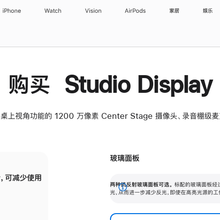
iPhone
Watch
Vision
AirPods
家居
娱乐
购买 Studio Display
桌上视角功能的 1200 万像素 Center Stage 摄像头、录音棚
玻璃面板
，可减少使用
纳米纹理玻璃面板可进一步减少反光，即使在
两种抗反射玻璃面板可选。
标配的玻璃面板经
。
有高亮光源的场所使用，也能保持出色画质。
展
光，从而进一步减少反光，即使在高亮光源的工
开