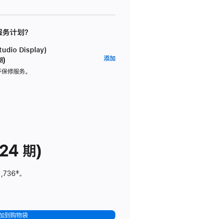
 服务计划？
dio Display)
AppleCare+
添加
期)
服
坏保修服务。
务
计
划
(适
用
于
24 期)
Studio
Display)
1,736
脚
‡。
注
加到购物袋