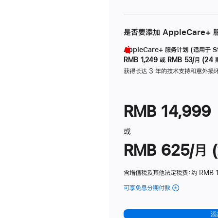
是否要添加 AppleCare+
AppleCare+ 服务计划 (适用于 Stu
RMB 1,249
或
RMB 53/月 (24 
获得长达 3 年的技术支持和意外损
RMB 14,999
或
RMB 625/月 (
含增值税及其他法定税费
：约 RMB 
可享免息分期付款
(Studio
Display
-
添