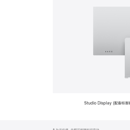
Studio Display (
网
脚