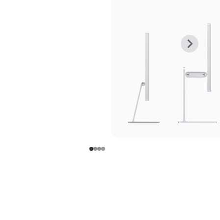
上
下
一
一
张
张
图
图
库
库
图
图
片
片
-
-
支
支
架
架