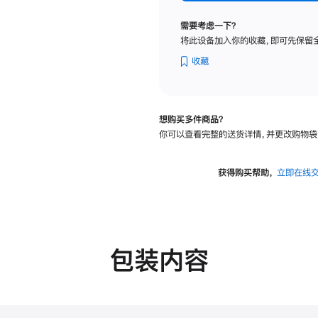
标
准
需要考虑一下？
玻
将此设备加入你的收藏，即可先保留
璃
面
收藏
板
-
可
想购买多件商品？
调
你可以查看完整的送货详情，并更改购物袋
倾
斜
度
获得购买帮助，
立即在线
及
高
度
的
支
包装内容
架
的
分
期
付