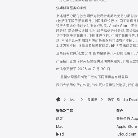
‡ 为近似值。金额可能随时间变动。
注
页
分期付款服务的条件
页
上述所示分期付款金额仅为使用特定期数免息分期付款估
脚
(包括但不限于招商银行、中国建设银行、中国工商银行
银行会要求你通过支付宝完成购买。Apple Store 零
呗分期，需经蚂蚁金服批准；对于微信分付分期，需经微信
括但不限于招商银行、中国建设银行、中国工商银行等，
求，不同免息分期期数对应的最低限额可能有所不同。上述分
上述方案不同，详情请参见教育商店、EPP 在线商店和
当商品有货并/或发货时，购物金额将计入你的信用卡、
产品按广告宣传价或标价提供分期付款服务。价格包含
此信息更新于 2026 年 7 月 30 日。
1. 重量依配置和制造工艺的不同而可能有所差异。
我们会使用你所在位置，为你更快显示送货选项。我们通过你
Mac
显示器
购买 Studio Displ
Apple
选购及了解
账户
商店
管理你的 App
Mac
Apple Stor
iPad
iCloud.com