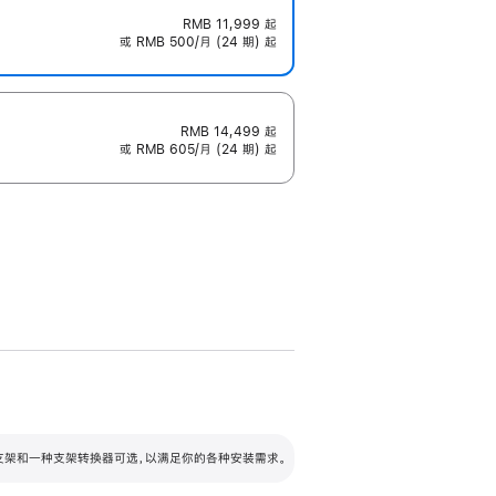
RMB 11,999
起
或 RMB 500/月 (24 期) 起
RMB 14,499
起
或 RMB 605/月 (24 期) 起
配可调倾斜度及高度的支架，额外增加 105
VESA 支架转换器
 有两种支架和一种支架转换器可选，以满足你的各种安装需求。
毫米的高度调节范围。
容的支架 (未随附)