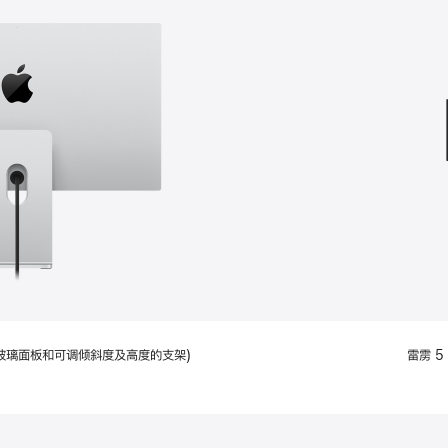
款
选
项)
配备标准玻璃面板和可调倾斜度及高度的支架)
雷雳 5 