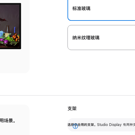
标准玻璃
纳米纹理玻璃
支架
用场景。
标配可调倾斜度的支架，提供 30 度的倾斜度
选
选择你合用的支架。
Studio Display
调节范围。
展