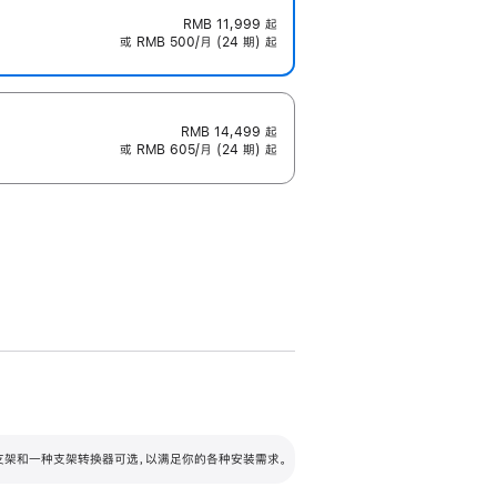
RMB 11,999
起
或 RMB 500/月 (24 期) 起
RMB 14,499
起
或 RMB 605/月 (24 期) 起
配可调倾斜度及高度的支架，额外增加 105
VESA 支架转换器
 有两种支架和一种支架转换器可选，以满足你的各种安装需求。
毫米的高度调节范围。
容的支架 (未随附)