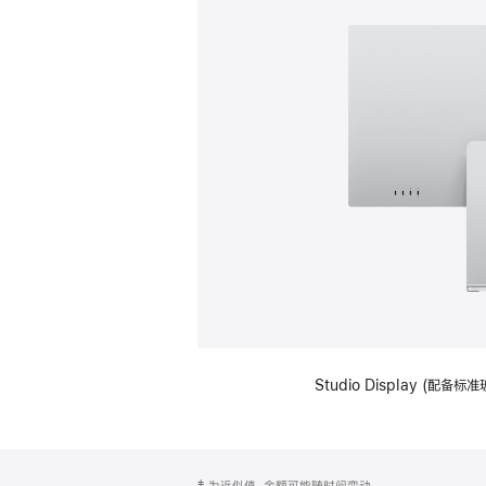
Studio Display (
网
脚