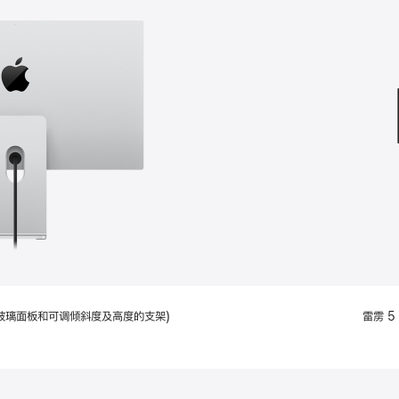
款
选
项)
配备标准玻璃面板和可调倾斜度及高度的支架)
雷雳 5 