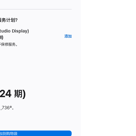
 服务计划？
dio Display)
AppleCare+
添加
期)
服
坏保修服务。
务
计
划
(适
用
于
24 期)
Studio
Display)
1,736
脚
‡。
注
加到购物袋