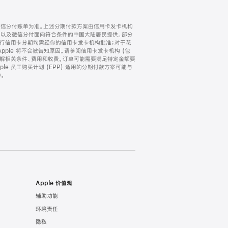
微信分付账单为准。上述分期付款方案由信用卡发卡机构
) 以及微信分付面向符合条件的中国大陆居民提供。部分
家。所有银行信用卡分期均需经你的信用卡发卡机构批准；对于花
ple 将不会被告知原因。请参阅信用卡发卡机构 (包
了解相关条件、费用和收费。订单可能需要满足特定金额要
e 员工购买计划 (EPP) 适用的分期付款方案可能与
。
Apple 价值观
辅助功能
环境责任
隐私