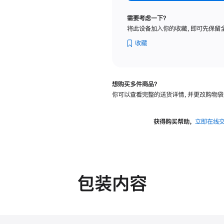
标
准
需要考虑一下？
玻
将此设备加入你的收藏，即可先保留
璃
面
收藏
板
-
可
想购买多件商品？
调
你可以查看完整的送货详情，并更改购物袋
倾
斜
度
获得购买帮助，
立即在线
及
高
度
的
支
包装内容
架
的
分
期
付