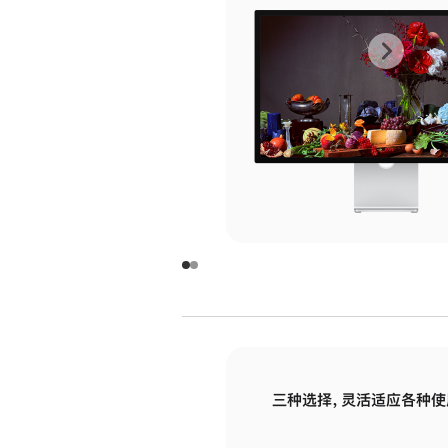
上
下
一
一
张
张
图
图
库
库
图
图
片
片
-
-
玻
玻
璃
璃
三种选择，灵活适应各种使
面
面
板
板