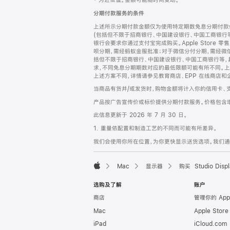
‡ 为近似值。金额可能随时间变动。
注
页
分期付款服务的条件
页
上述所示分期付款金额仅为使用特定期数免息分期付款估
脚
(包括但不限于招商银行、中国建设银行、中国工商银行
银行会要求你通过支付宝完成购买。Apple Store 零
呗分期，需经蚂蚁金服批准；对于微信分付分期，需经微信
括但不限于招商银行、中国建设银行、中国工商银行等，
求，不同免息分期期数对应的最低限额可能有所不同。上述分
上述方案不同，详情请参见教育商店、EPP 在线商店和
当商品有货并/或发货时，购物金额将计入你的信用卡、
产品按广告宣传价或标价提供分期付款服务。价格包含
此信息更新于 2026 年 7 月 30 日。
1. 重量依配置和制造工艺的不同而可能有所差异。
我们会使用你所在位置，为你更快显示送货选项。我们通过你
Mac
显示器
购买 Studio Displ
Apple
选购及了解
账户
商店
管理你的 App
Mac
Apple Stor
iPad
iCloud.com