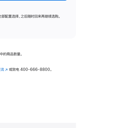
全部配置选择，之后随时回来再继续选购。
中的商品数量。
交流
(在
或致电
400-666-8800。
新
窗
口
中
打
开)