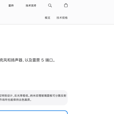
配件
技术支持
概览
技术规格
级麦克风和扬声器，以及雷雳 5 端口。
过特别设计，反光率极低。纳米纹理玻璃面板可分散反射
作场所也能保持出色画质。