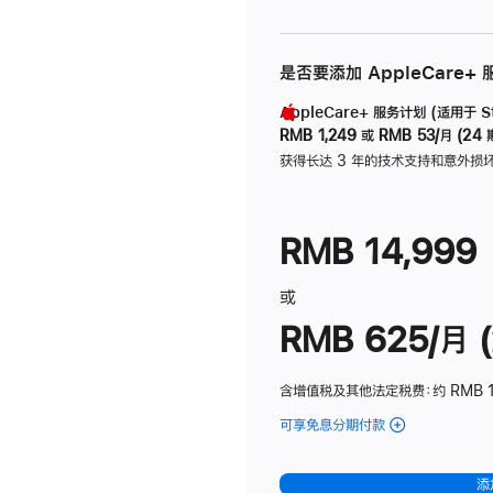
是否要添加 AppleCare+
AppleCare+ 服务计划 (适用于 Stu
RMB 1,249
或
RMB 53/月 (24 
获得长达 3 年的技术支持和意外损
RMB 14,999
或
RMB 625/月 (
含增值税及其他法定税费
：约 RMB 
可享免息分期付款
(Studio
Display
-
添