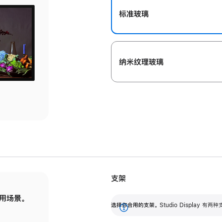
标准玻璃
纳米纹理玻璃
支架
用场景。
标配可调倾斜度的支架，提供 30 度的倾斜度
选
选择你合用的支架。
Studio Display
调节范围。
展