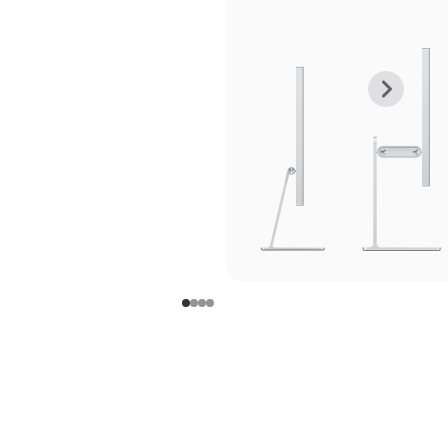
上
下
一
一
张
张
图
图
库
库
图
图
片
片
-
-
支
支
架
架