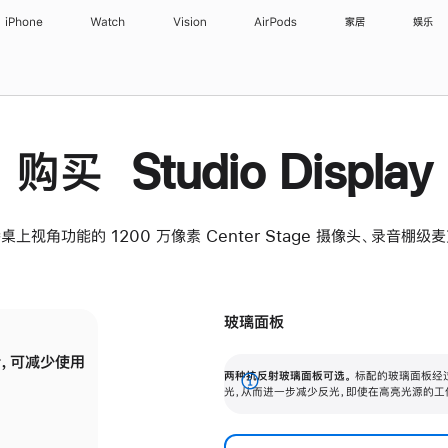
iPhone
Watch
Vision
AirPods
家居
娱乐
购买 Studio Display
桌上视角功能的 1200 万像素 Center Stage 摄像头、录音棚
玻璃面板
，可减少使用
纳米纹理玻璃面板可进一步减少反光，即使在
两种抗反射玻璃面板可选。
标配的玻璃面板经
。
有高亮光源的场所使用，也能保持出色画质。
展
光，从而进一步减少反光，即使在高亮光源的工
开