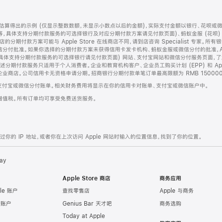
算得出的示例 (仅显示整数数额，未显示小数点以后的金额)，实际支付金额以银行、花呗或
等，具体支持分期付款服务的可选择银行及对应分期付款方案请见付款页面)、蚂蚁金服 (花呗
售店的分期付款方案可能与 Apple Store 在线商店不同，请到店咨询 Specialist 专
分付批准。如果你选择的分期付款方案未获得信用卡发卡机构、蚂蚁金服或微信分付的批准，Ap
具体支持分期付款服务的可选择银行请见付款页面) 网站、支付宝网站和微信分付服务页面，
期付款服务只适用于个人消费者。企业和教育机构客户、企业员工购买计划 (EPP) 和 Appl
企业商店。公司信用卡无资格申请分期。招商银行分期付款单笔订单最高限额为 RMB 150000
支付宝或微信分付账单。相关财务费用将显示在你的信用卡对账单、支付宝或微信账户中。
增值税。所有订单均可享受免费送货服务。
的 IP 地址，或者你在上次访问 Apple 网站时输入的位置信息，找到了你的位置。
ay
Apple Store 商店
商务应用
le 账户
查找零售店
Apple 与商务
e 账户
Genius Bar 天才吧
商务选购
Today at Apple