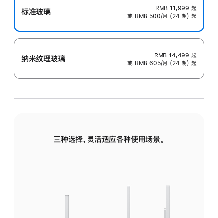
RMB 11,999
起
标准玻璃
或 RMB 500/月 (24 期) 起
RMB 14,499
起
纳米纹理玻璃
或 RMB 605/月 (24 期) 起
三种选择，灵活适应各种使用场景。
标