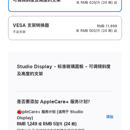
或 RMB 625/月 (24 期) 起
VESA 支架转换器
RMB 11,999
或 RMB 500/月 (24 期) 起
不含支架
Studio Display - 标准玻璃面板 - 可调倾斜度
及高度的支架
是否要添加 AppleCare+ 服务计划？
AppleCare+ 服务计划 (适用于 Studio
AppleC
添加
Display)
服
RMB 1,249
或
RMB 53/月 (24 期)