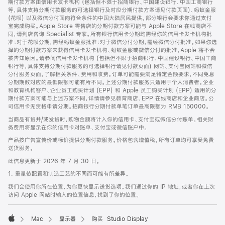
期付款方案由信用卡发卡机构 (包括但不限于招商银行、中国建设银行、中国工商银行
等，具体支持分期付款服务的可选择银行及对应分期付款方案请见付款页面)、蚂蚁金服
(花呗) 以及微信分付面向符合条件的中国大陆居民提供。部分银行会要求你通过支付
宝完成购买。Apple Store 零售店的分期付款方案可能与 Apple Store 在线商店不
同，请到店咨询 Specialist 专家。所有银行信用卡分期均需经你的信用卡发卡机构批
准；对于花呗分期，需经蚂蚁金服批准；对于微信分付分期，需经微信分付批准。如果你选
择的分期付款方案未获得信用卡发卡机构、蚂蚁金服或微信分付的批准，Apple 将不会
被告知原因。请参阅信用卡发卡机构 (包括但不限于招商银行、中国建设银行、中国工商
银行等，具体支持分期付款服务的可选择银行请见付款页面) 网站、支付宝网站和微信
分付服务页面，了解相关条件、费用和收费。订单可能需要满足特定金额要求，不同免息
分期期数对应的最低限额可能有所不同。上述分期付款服务只适用于个人消费者。企业
和教育机构客户、企业员工购买计划 (EPP) 和 Apple 员工购买计划 (EPP) 适用的分
期付款方案可能与上述方案不同，详情请参见教育商店、EPP 在线商店和企业商店。公
司信用卡无资格申请分期。招商银行分期付款单笔订单最高限额为 RMB 150000。
当商品有货并/或发货时，购物金额将计入你的信用卡、支付宝或微信分付账单。相关财
务费用将显示在你的信用卡对账单、支付宝或微信账户中。
产品按广告宣传价或标价提供分期付款服务。价格包含增值税。所有订单均可享受免费
送货服务。
此信息更新于 2026 年 7 月 30 日。
1. 重量依配置和制造工艺的不同而可能有所差异。
我们会使用你所在位置，为你更快显示送货选项。我们通过你的 IP 地址，或者你在上次
访问 Apple 网站时输入的位置信息，找到了你的位置。
Mac
显示器
购买 Studio Display