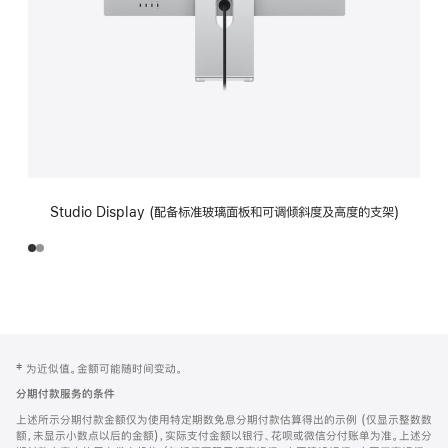
Studio Display (配备标准玻璃面板和可调倾斜度及高度的支架)
网
脚
‡ 为近似值。金额可能随时间变动。
注
页
分期付款服务的条件
页
上述所示分期付款金额仅为使用特定期数免息分期付款估算得出的示例 (仅显示整数数
脚
额，未显示小数点以后的金额)，实际支付金额以银行、花呗或微信分付账单为准。上述分