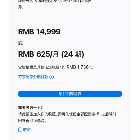
务
获得长达 3 年的技术支持和意外损坏保修服
务。
计
划
(适
RMB 14,999
用
于
或
Studio
RMB 625/月 (24 期)
Display
含增值税及其他法定税费
：约 RMB 1,736
脚
‡。
注
可享免息分期付款
(Studio
Display
-
添加到购物袋
标
准
需要考虑一下？
玻
将此设备加入你的收藏，即可先保留全部配置选择，之后随时
璃
回来再继续选购。
面
板
收藏
-