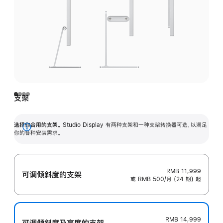
支架
选择你合用的支架。
Studio Display 有两种支架和一种支架转换器可选，以满足
展
你的各种安装需求。
开
RMB 11,999
可调倾斜度的支架
或 RMB 500/月 (24 期) 起
RMB 14,999
可调倾斜度及高‍度的支‍架