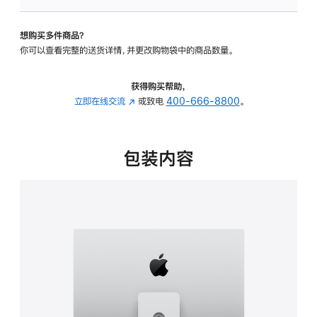
可
调
想购买多件商品？
倾
你可以查看完整的送货详情，并更改购物袋中的商品数量。
斜
度
及
获得购买帮助，
高
立即在线交流
(在
或致电
400-666-8800
。
度
新
的
窗
支
口
包装内容
架
中
的
打
分
开)
期
付
款
选
项)