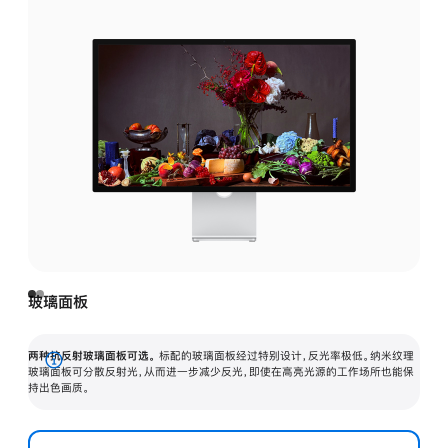
玻璃面板
两种抗反射玻璃面板可选。
标配的玻璃面板经过特别设计，反光率极低。纳米纹理
展
玻璃面板可分散反射光，从而进一步减少反光，即使在高亮光源的工作场所也能保
持出色画质。
开