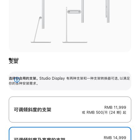
支架
选择你合用的支架。
Studio Display 有两种支架和一种支架转换器可选，以满足
展
你的各种安装需求。
开
RMB 11,999
可调倾斜度的支架
或 RMB 500/月 (24 期) 起
RMB 14,999
可调倾斜度及高‍度的支‍架