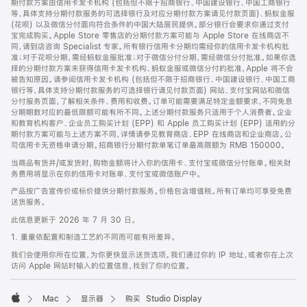
期付款方案由信用卡发卡机构 (包括但不限于招商银行、中国建设银行、中国工商银行
等，具体支持分期付款服务的可选择银行及对应分期付款方案请见付款页面)、蚂蚁金服
(花呗) 以及微信分付面向符合条件的中国大陆居民提供。部分银行会要求你通过支付
宝完成购买。Apple Store 零售店的分期付款方案可能与 Apple Store 在线商店不
同，请到店咨询 Specialist 专家。所有银行信用卡分期均需经你的信用卡发卡机构批
准；对于花呗分期，需经蚂蚁金服批准；对于微信分付分期，需经微信分付批准。如果你选
择的分期付款方案未获得信用卡发卡机构、蚂蚁金服或微信分付的批准，Apple 将不会
被告知原因。请参阅信用卡发卡机构 (包括但不限于招商银行、中国建设银行、中国工商
银行等，具体支持分期付款服务的可选择银行请见付款页面) 网站、支付宝网站和微信
分付服务页面，了解相关条件、费用和收费。订单可能需要满足特定金额要求，不同免息
分期期数对应的最低限额可能有所不同。上述分期付款服务只适用于个人消费者。企业
和教育机构客户、企业员工购买计划 (EPP) 和 Apple 员工购买计划 (EPP) 适用的分
期付款方案可能与上述方案不同，详情请参见教育商店、EPP 在线商店和企业商店。公
司信用卡无资格申请分期。招商银行分期付款单笔订单最高限额为 RMB 150000。
当商品有货并/或发货时，购物金额将计入你的信用卡、支付宝或微信分付账单。相关财
务费用将显示在你的信用卡对账单、支付宝或微信账户中。
产品按广告宣传价或标价提供分期付款服务。价格包含增值税。所有订单均可享受免费
送货服务。
此信息更新于 2026 年 7 月 30 日。
1. 重量依配置和制造工艺的不同而可能有所差异。
我们会使用你所在位置，为你更快显示送货选项。我们通过你的 IP 地址，或者你在上次
访问 Apple 网站时输入的位置信息，找到了你的位置。
Mac
显示器
购买 Studio Display