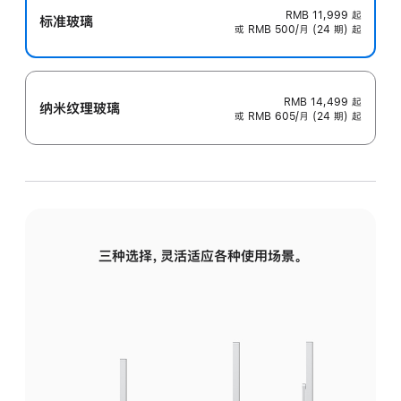
RMB 11,999
起
标准玻璃
或 RMB 500/月 (24 期) 起
RMB 14,499
起
纳米纹理玻璃
或 RMB 605/月 (24 期) 起
三种选择，灵活适应各种使用场景。
标