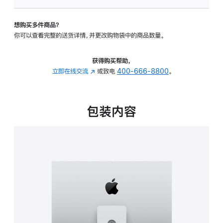
可
调
想购买多件商品？
倾
你可以查看完整的送货详情，并更改购物袋中的商品数量。
斜
度
及
获得购买帮助，
高
立即在线交流
(在
或致电
400-666-8800
。
度
新
的
窗
支
口
包装内容
架
中
的
打
分
开)
期
付
款
选
项)