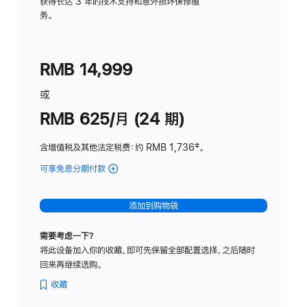
务
获得长达 3 年的技术支持和意外损坏保修服
务。
计
划
(适
RMB 14,999
用
于
或
Studio
RMB 625/月 (24 期)
Display
含增值税及其他法定税费
：约 RMB 1,736
脚
‡。
注
可享免息分期付款
(Studio
Display
-
添加到购物袋
标
准
需要考虑一下？
玻
将此设备加入你的收藏，即可先保留全部配置选择，之后随时
璃
回来再继续选购。
面
板
收藏
-