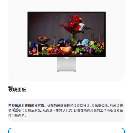
玻璃面板
两种抗反射玻璃面板可选。
标配的玻璃面板经过特别设计，反光率极低。纳米纹理
展
玻璃面板可分散反射光，从而进一步减少反光，即使在高亮光源的工作场所也能保
持出色画质。
开