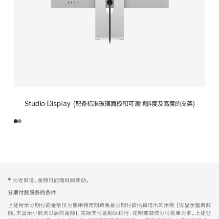
Studio Display (配备标准玻璃面板和可调倾斜度及高度的支架)
网
脚
‡ 为近似值。金额可能随时间变动。
注
页
分期付款服务的条件
页
上述所示分期付款金额仅为使用特定期数免息分期付款估算得出的示例 (仅显示整数数
脚
额，未显示小数点以后的金额)，实际支付金额以银行、花呗或微信分付账单为准。上述分