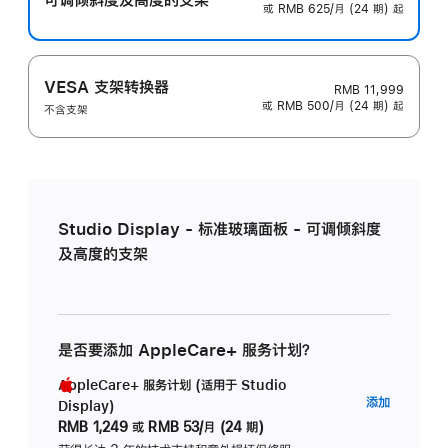
或 RMB 625/月 (24 期) 起
VESA 支架转换器
RMB 11,999
或 RMB 500/月 (24 期) 起
不含支架
Studio Display - 标准玻璃面板 - 可调倾斜度
及高度的支架
是否要添加 AppleCare+ 服务计划？
AppleCare+ 服务计划 (适用于 Studio
AppleC
添加
Display)
服
RMB 1,249
或
RMB 53/月 (24 期)